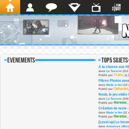
A la chasse aux H
dans
La Taverne
(112
Ycien
Publié par
,
le
Filtres Photos po
dans
Made in fan
(10 
Ophaniel
Publié par
Noob, le jeu vidéo 
dans
La Taverne
(166
Heretoc
Publié par
,
Création de texte -
dans
Made in fan
(11 
Heretoc
Publié par
,
[Level up] Le foru
dans
Annonces offici