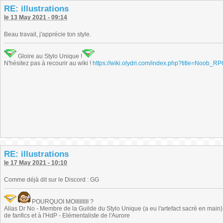
RE: illustrations
le 13 May 2021 - 09:14
Beau travail, j'apprécie ton style.
Gloire au Stylo Unique !
N'hésitez pas à recourir au wiki !
https://wiki.olydri.com/index.php?title=Noob_R
RE: illustrations
le 17 May 2021 - 10:10
Comme déjà dit sur le Discord : GG
POURQUOI MOIIIIIIIII ?
Alias Dr No - Membre de la Guilde du Stylo Unique (a eu l'artefact sacré en main) -
de fanfics et à l'HdP - Elémentaliste de l'Aurore