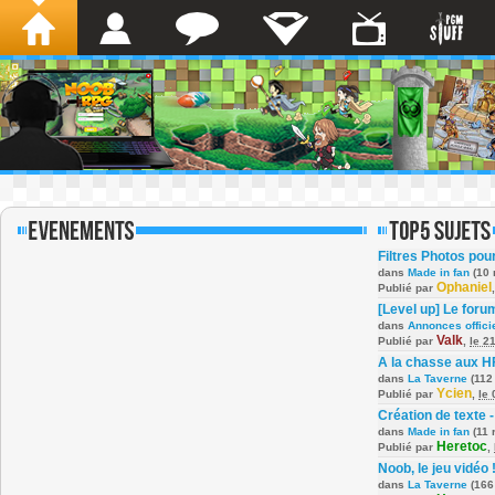
Filtres Photos po
dans
Made in fan
(10 
Ophaniel
Publié par
[Level up] Le foru
dans
Annonces offici
Valk
Publié par
,
le 2
A la chasse aux H
dans
La Taverne
(112
Ycien
Publié par
,
le
Création de texte -
dans
Made in fan
(11 
Heretoc
Publié par
,
Noob, le jeu vidéo 
dans
La Taverne
(166