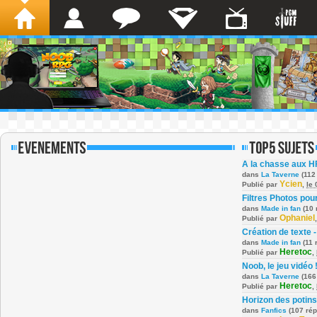
A la chasse aux H
dans
La Taverne
(112
Ycien
Publié par
,
le
Filtres Photos po
dans
Made in fan
(10 
Ophaniel
Publié par
Création de texte -
dans
Made in fan
(11 
Heretoc
Publié par
,
Noob, le jeu vidéo 
dans
La Taverne
(166
Heretoc
Publié par
,
Horizon des potins
dans
Fanfics
(107 ré