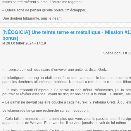
mains se refermèrent sur moi. L’Autre me regardait.
– Quelle sotte de penser qu’elle pouvait m’échapper.
Une douleur fulgurante, puis le néant.
[NÉOGICIA] Une teinte terne et métallique - Mission #1
bonus)
le 28 October 2024 - 14:18
Scène bonus #1
– …pense qu’il est nécessaire d’envoyer une unité ici, disait Gretz.
Le teknögrade de rang un était penché sur une carte dans le bureau de son suzer
parmi les dernières allumées en intérieur. Ne restait à cette heure-ci que les fêtard
– Je vois, répondit l’Empereur. Ce serait un bon début. Néanmoins, j’ai la 
pourrait se révéler essentiel. Avant de risquer nos gens, il faudrait… Curieux, Dar
– Le gamin ne devrait pas être couché à cette heure-ci ? s’étonna Gretz. À qui éta
Le teknögrade lança une recherche sur son réceptron.
– Cela fait un moment qu’il n’attend plus que vous vous le passiez et qu’il navigu
appartements de Werven. En revanche, il ne vient jamais me voir de lui-même.