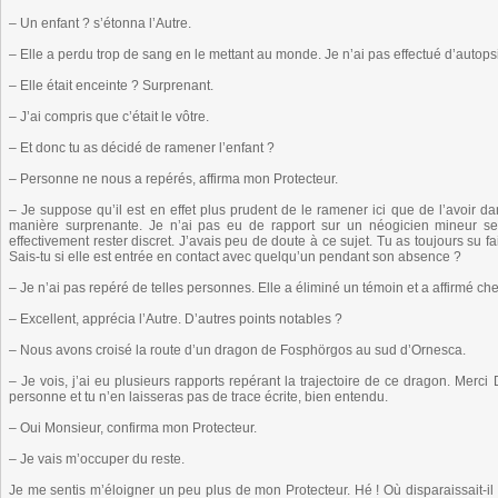
– Un enfant ? s’étonna l’Autre.
– Elle a perdu trop de sang en le mettant au monde. Je n’ai pas effectué d’autop
– Elle était enceinte ? Surprenant.
– J’ai compris que c’était le vôtre.
– Et donc tu as décidé de ramener l’enfant ?
– Personne ne nous a repérés, affirma mon Protecteur.
– Je suppose qu’il est en effet plus prudent de le ramener ici que de l’avoir d
manière surprenante. Je n’ai pas eu de rapport sur un néogicien mineur se
effectivement rester discret. J’avais peu de doute à ce sujet. Tu as toujours su fai
Sais-tu si elle est entrée en contact avec quelqu’un pendant son absence ?
– Je n’ai pas repéré de telles personnes. Elle a éliminé un témoin et a affirmé che
– Excellent, apprécia l’Autre. D’autres points notables ?
– Nous avons croisé la route d’un dragon de Fosphörgos au sud d’Ornesca.
– Je vois, j’ai eu plusieurs rapports repérant la trajectoire de ce dragon. Merci 
personne et tu n’en laisseras pas de trace écrite, bien entendu.
– Oui Monsieur, confirma mon Protecteur.
– Je vais m’occuper du reste.
Je me sentis m’éloigner un peu plus de mon Protecteur. Hé ! Où disparaissait-il 