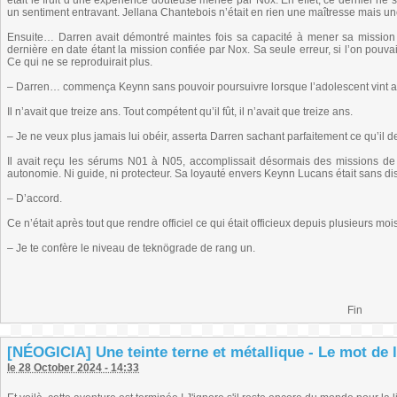
était le fruit d’une expérience douteuse menée par Nox. En effet, ce dernier ne s
un sentiment entravant. Jellana Chantebois n’était en rien une maîtresse mais un
Ensuite… Darren avait démontré maintes fois sa capacité à mener sa mission à
dernière en date étant la mission confiée par Nox. Sa seule erreur, si l’on pouva
Ce qui ne se reproduirait plus.
– Darren… commença Keynn sans pouvoir poursuivre lorsque l’adolescent vint aus
Il n’avait que treize ans. Tout compétent qu’il fût, il n’avait que treize ans.
– Je ne veux plus jamais lui obéir, asserta Darren sachant parfaitement ce qu’il 
Il avait reçu les sérums N01 à N05, accomplissait désormais des missions de 
autonomie. Ni guide, ni protecteur. Sa loyauté envers Keynn Lucans était sans di
– D’accord.
Ce n’était après tout que rendre officiel ce qui était officieux depuis plusieurs moi
– Je te confère le niveau de teknögrade de rang un.
Fin
[NÉOGICIA] Une teinte terne et métallique - Le mot de l
le 28 October 2024 - 14:33