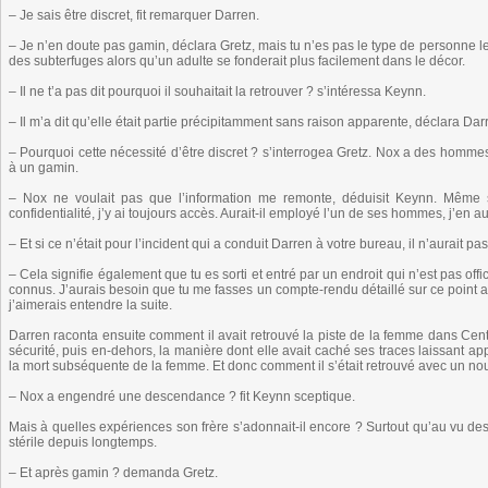
– Je sais être discret, fit remarquer Darren.
– Je n’en doute pas gamin, déclara Gretz, mais tu n’es pas le type de personne le 
des subterfuges alors qu’un adulte se fonderait plus facilement dans le décor.
– Il ne t’a pas dit pourquoi il souhaitait la retrouver ? s’intéressa Keynn.
– Il m’a dit qu’elle était partie précipitamment sans raison apparente, déclara Dar
– Pourquoi cette nécessité d’être discret ? s’interrogea Gretz. Nox a des hommes
à un gamin.
– Nox ne voulait pas que l’information me remonte, déduisit Keynn. Même 
confidentialité, j’y ai toujours accès. Aurait-il employé l’un de ses hommes, j’en au
– Et si ce n’était pour l’incident qui a conduit Darren à votre bureau, il n’aurait 
– Cela signifie également que tu es sorti et entré par un endroit qui n’est pas off
connus. J’aurais besoin que tu me fasses un compte-rendu détaillé sur ce point afin 
j’aimerais entendre la suite.
Darren raconta ensuite comment il avait retrouvé la piste de la femme dans Cen
sécurité, puis en-dehors, la manière dont elle avait caché ses traces laissant ap
la mort subséquente de la femme. Et donc comment il s’était retrouvé avec un n
– Nox a engendré une descendance ? fit Keynn sceptique.
Mais à quelles expériences son frère s’adonnait-il encore ? Surtout qu’au vu des
stérile depuis longtemps.
– Et après gamin ? demanda Gretz.