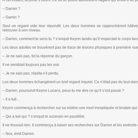
À cet instant, la porte s’ouvrit. Ce fut un jeune adolescent hagard qui entra d’un 
– Darren ?
– Gamin ?
Seul un regard vide leur répondit. Les deux hommes se rapprochèrent hâtive
retrouver à son niveau.
– Darren, comment te sens-tu ? s’enquit Keynn tandis qu’il inspectait le corps face
Les deux adultes ne trouvèrent pas de trace de lésions physiques à première vue,
– Je ne sais pas, fut la réponse du garçon.
Il ne semblait toujours pas les voir.
– Je ne sais pas, répéta-t-il perdu.
Les deux hommes échangèrent un bref regard inquiet. Ce n’était pas du tout dan
– Darren, poursuivit Keynn Lucans, peux-tu me dire ce qu’il s’est passé ?
– Il a tué…
Keynn commença à rechercher sur sa visière une mort inexpliquée et brutale qui 
– Qui a tué qui ? s’enquit le suzerain en parallèle.
Il ne trouvait rien. Il commença à baser ses recherches sur Darren et les endroits o
– Nox, émit Darren.