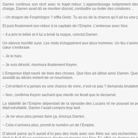
Darren continua son récit avec le trajet retour. L’apprentissage notamment de
charge, Darren avait dû se montrer discret, combattre ou éviter des créatures…
– Un dragon de Fosphörgos ? siffla Gretz. Tu as eu de la chance qu’il ait eu une 
Et puis finalement son retour à la capitale de l’Empire. L’entrevue avec Nox.
– Il a pris le bébé et il lui a brisé la nuque, conclut Darren.
Un silence horrifié suivi. Les mots échappèrent aux deux hommes. Un feu s’anima 
cœur s’embrase.
– Je le hais.
– Je suis désolé, murmura finalement Keynn.
L’Empereur était navré de bien des choses. Que Nox ait utilisé ainsi Darren. Que
assistât au décès violent de ce nourrisson.
– Cet enfant n’a jamais eu une chance de vivre, n’est-ce pas ? demanda brutale
– Non, confirma Keynn sachant que mentir ne ferait que le desservir.
La stabilité de l’Empire dépendait de la dynastie des Lucans et ne pouvait se
était inévitable. Darren l’avait compris trop tard.
– Je ne veux plus jamais faire ça, énonça Darren.
– Cela n’arrivera plus, promit le numéro un de l’Empire.
D’abord parce qu’il aurait d’ici peu des mots avec son frère sur ses recherche