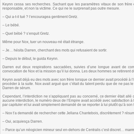
Keynn cessa ses recherches. Sachant que les paramètres vitaux de son frère étai
responsable, et non la victime. Ce qui ne le surprenait pas outre mesure.
– Qui a-t-il tué ? l’encouragea gentiment Gretz.
– Le bébé.
– Quel bébé ? s’enquit Gretz.
Même pour Nox, tuer un nouveau-né était étrange.
– Je… hésita Darren, cherchant des mots qui refusaient de sortir.
– Depuis le début, le guida Keynn.
Darren eut deux respirations saccadées, suivies d’une longue avant de com
convocation de Nox et la mission qu’il lui donna. Les deux hommes se retinrent d
Keynn avait déjà eu des mots avec son frère lorsque ce dernier avait procédé à l’in
procéder à la suite. Nox avait argué que c’était du talent perdu que de ne pas le 
Darren de sérum.
Cependant, l’interdiction ne s’appliquant pas au concerné, ce dernier était al
aucune interdiction, le numéro deux de l’Empire avait accédé avec satisfaction à
par capituler et lui avait simplement demandé de se reporter à lui plutôt qu’à son f
– Nox t’a demandé de rechercher cette Jellana Chantebois, discrètement ? résu
– Oui, acquiesça Darren.
– Parce qu’un néogicien mineur seul en-dehors de Centralis c’est discret… mar