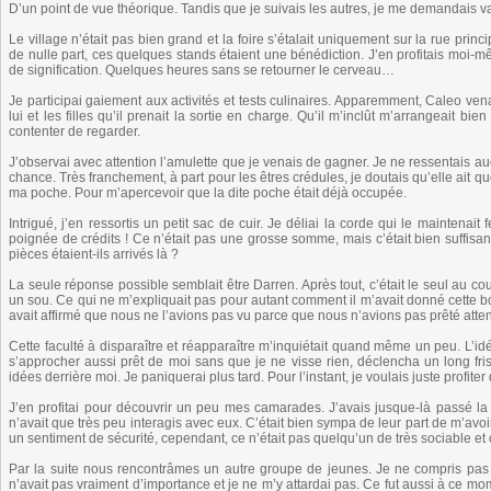
D’un point de vue théorique. Tandis que je suivais les autres, je me demandais v
Le village n’était pas bien grand et la foire s’étalait uniquement sur la rue prin
de nulle part, ces quelques stands étaient une bénédiction. J’en profitais moi-m
de signification. Quelques heures sans se retourner le cerveau…
Je participai gaiement aux activités et tests culinaires. Apparemment, Caleo vena
lui et les filles qu’il prenait la sortie en charge. Qu’il m’inclût m’arrangeait bi
contenter de regarder.
J’observai avec attention l’amulette que je venais de gagner. Je ne ressentais a
chance. Très franchement, à part pour les êtres crédules, je doutais qu’elle ait q
ma poche. Pour m’apercevoir que la dite poche était déjà occupée.
Intrigué, j’en ressortis un petit sac de cuir. Je déliai la corde qui le maintenait
poignée de crédits ! Ce n’était pas une grosse somme, mais c’était bien suffisa
pièces étaient-ils arrivés là ?
La seule réponse possible semblait être Darren. Après tout, c’était le seul au co
un sou. Ce qui ne m’expliquait pas pour autant comment il m’avait donné cette bou
avait affirmé que nous ne l’avions pas vu parce que nous n’avions pas prêté attenti
Cette faculté à disparaître et réapparaître m’inquiétait quand même un peu. L’id
s’approcher aussi prêt de moi sans que je ne visse rien, déclencha un long fri
idées derrière moi. Je paniquerai plus tard. Pour l’instant, je voulais juste profiter 
J’en profitai pour découvrir un peu mes camarades. J’avais jusque-là passé l
n’avait que très peu interagis avec eux. C’était bien sympa de leur part de m’avoir
un sentiment de sécurité, cependant, ce n’était pas quelqu’un de très sociable e
Par la suite nous rencontrâmes un autre groupe de jeunes. Je ne compris pas s’
n’avait pas vraiment d’importance et je ne m’y attardai pas. Ce fut aussi à ce m