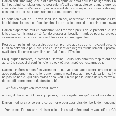
Darren sortit une longue-vue afin d’obtenir plus de détails sur les belligérants. E
là. Il put ainsi constater que le poursuivi n’était qu’un adolescent tandis que le
visage de chacun d’entre eux, se repassant dans son esprit les portraits des espio
cela, inutile qu’ils se fissent abattre par leur propre camp.
La situation évaluée, Darren sortit son sniper, assemblant en un instant les tro
touché dans le dos. Le néogicien tira. Il eut ainsi le temps d’en éliminer trois ava
Darren s’approcha tout en continuant de tirer avec précision. À présent que ses e
telle distance, ils auraient tôt fait de dresser un bouclier magique pour se proté
se mêler à eux et leur causer des blessures non négligeables.
Peu de temps lui fut nécessaire pour comprendre que ces gens n’avaient aucune 
Il utilisa cette faille pour qu’ils se causassent des dégâts mutuellement. Il profi
avait identifié comme travaillant en réalité pour l’Empire.
En quelques instants, le combat fut terminé. Seuls trois ennemis respiraient en
aurait été suspect si seul l’un d’entre eux eût réchappé de l’escarmouche.
Darren s’intéressa alors à la victime et ne put voir que l’adolescent sombrer dans l
avec soulagement que, si le jeune homme n’était pas au mieux de sa forme, il viv
ne pas traîner ici, qui plus était à découvert. Il n’eut pas le temps de les mettre
descendit promptement du dos de la bête.
– Général Zandgravon, reconnut Darren.
– Bien, fit l’homme. Si tu sais qui je suis, tu sais également qu’il serait futile de ta
Darren modifia sa prise sur le corps inerte pour avoir plus de liberté de mouveme
– Donne-moi l’enfant sans résister et je te laisserai même partir vivant, offrit le Gé