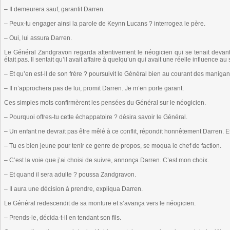
– Il demeurera sauf, garantit Darren.
– Peux-tu engager ainsi la parole de Keynn Lucans ? interrogea le père.
– Oui, lui assura Darren.
Le Général Zandgravon regarda attentivement le néogicien qui se tenait devant 
était pas. Il sentait qu’il avait affaire à quelqu’un qui avait une réelle influence au
– Et qu’en est-il de son frère ? poursuivit le Général bien au courant des manig
– Il n’approchera pas de lui, promit Darren. Je m’en porte garant.
Ces simples mots confirmèrent les pensées du Général sur le néogicien.
– Pourquoi offres-tu cette échappatoire ? désira savoir le Général.
– Un enfant ne devrait pas être mêlé à ce conflit, répondit honnêtement Darren. Et
– Tu es bien jeune pour tenir ce genre de propos, se moqua le chef de faction.
– C’est la voie que j’ai choisi de suivre, annonça Darren. C’est mon choix.
– Et quand il sera adulte ? poussa Zandgravon.
– Il aura une décision à prendre, expliqua Darren.
Le Général redescendit de sa monture et s’avança vers le néogicien.
– Prends-le, décida-t-il en tendant son fils.