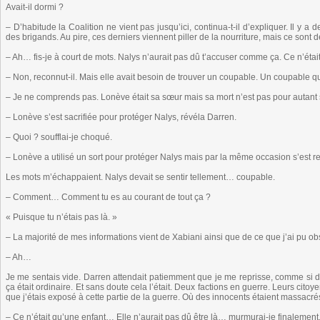
Avait-il dormi ?
– D’habitude la Coalition ne vient pas jusqu’ici, continua-t-il d’expliquer. Il y a
des brigands. Au pire, ces derniers viennent piller de la nourriture, mais ce sont 
– Ah… fis-je à court de mots. Nalys n’aurait pas dû t’accuser comme ça. Ce n’était
– Non, reconnut-il. Mais elle avait besoin de trouver un coupable. Un coupable qui
– Je ne comprends pas. Lonève était sa sœur mais sa mort n’est pas pour autant 
– Lonève s’est sacrifiée pour protéger Nalys, révéla Darren.
– Quoi ? soufflai-je choqué.
– Lonève a utilisé un sort pour protéger Nalys mais par la même occasion s’est r
Les mots m’échappaient. Nalys devait se sentir tellement… coupable.
– Comment… Comment tu es au courant de tout ça ?
« Puisque tu n’étais pas là. »
– La majorité de mes informations vient de Xabiani ainsi que de ce que j’ai pu obs
– Ah…
Je me sentais vide. Darren attendait patiemment que je me reprisse, comme si de
ça était ordinaire. Et sans doute cela l’était. Deux factions en guerre. Leurs cito
que j’étais exposé à cette partie de la guerre. Où des innocents étaient massacré
– Ce n’était qu’une enfant… Elle n’aurait pas dû être là… murmurai-je finalement