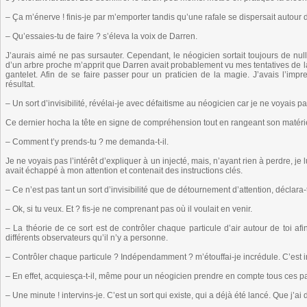
– Ça m’énerve ! finis-je par m’emporter tandis qu’une rafale se dispersait autour
– Qu’essaies-tu de faire ? s’éleva la voix de Darren.
J’aurais aimé ne pas sursauter. Cependant, le néogicien sortait toujours de nul
d’un arbre proche m’apprit que Darren avait probablement vu mes tentatives de la j
gantelet. Afin de se faire passer pour un praticien de la magie. J’avais l’imp
résultat.
– Un sort d’invisibilité, révélai-je avec défaitisme au néogicien car je ne voyais pas
Ce dernier hocha la tête en signe de compréhension tout en rangeant son matériel
– Comment t’y prends-tu ? me demanda-t-il.
Je ne voyais pas l’intérêt d’expliquer à un injecté, mais, n’ayant rien à perdre, j
avait échappé à mon attention et contenait des instructions clés.
– Ce n’est pas tant un sort d’invisibilité que de détournement d’attention, déclara-t
– Ok, si tu veux. Et ? fis-je ne comprenant pas où il voulait en venir.
– La théorie de ce sort est de contrôler chaque particule d’air autour de toi afin
différents observateurs qu’il n’y a personne.
– Contrôler chaque particule ? Indépendamment ? m’étouffai-je incrédule. C’est i
– En effet, acquiesça-t-il, même pour un néogicien prendre en compte tous ces pa
– Une minute ! intervins-je. C’est un sort qui existe, qui a déjà été lancé. Que j’a