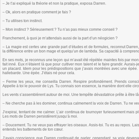
– Je t’ai expliqué la théorie et non la pratique, exposa Darren.
– Ok, alors en pratique comment je fais ?
– Tu utilises ton instinct.
– Mon instinct ? Sérieusement ? Tu n’as pas mieux comme conseil ?
Franchement, à quoi je m’attendais aussi de la part d’un néogicien ?
– La magie est certes une grande part d’études et de formules, reconnut Darren, m
la différence entre un bon mage et quelqu’un de lambda. Sa capacité à comprend
En ses mots, je reconnus une leçon qui m’avait été répétée maintes fois par mon p
fait inné. Eux n’étaient là que pour cultiver mon talent et le faire grandir. Aurais
un placard. Idem pour les prédispositions que j’avais montrées avec une épée.
hallebarde. Une épée. J’étais né pour cela.
– Ferme les yeux, me conseilla Darren. Respire profondément. Prends conscienc
Appelle à toi le pouvoir de Lys. Tu connais son essence, la manière dont elle circu
Les vents s’assemblèrent autour de moi. Une tempête dévastatrice prête à être l
– Ne cherche pas à les dominer, continua calmement la voix de Darren. Tu ne veux
J’expirai, tentant de me calmer. L’air continua de tournoyer furieusement mais p
Les mots de Darren persistèrent jusqu’à moi.
– Doucement. Tu ne veux pas effrayer les oiseaux. Assis-toi. Tu es au repos. Laisse
entends les battements de ton cœur.
J’avais conscience que Darren continuait de parler, cependant, sa voix devenai