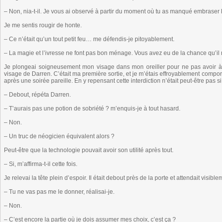
– Non, nia-t-il. Je vous ai observé à partir du moment où tu as manqué embraser l
Je me sentis rougir de honte.
– Ce n’était qu’un tout petit feu… me défendis-je pitoyablement.
– La magie et l’ivresse ne font pas bon ménage. Vous avez eu de la chance qu’il n
Je plongeai soigneusement mon visage dans mon oreiller pour ne pas avoir à fa
visage de Darren. C’était ma première sortie, et je m’étais effroyablement comp
après une soirée pareille. En y repensant cette interdiction n’était peut-être pas si
– Debout, répéta Darren.
– T’aurais pas une potion de sobriété ? m’enquis-je à tout hasard.
– Non.
– Un truc de néogicien équivalent alors ?
Peut-être que la technologie pouvait avoir son utilité après tout.
– Si, m’affirma-t-il cette fois.
Je relevai la tête plein d’espoir. Il était debout près de la porte et attendait visib
– Tu ne vas pas me le donner, réalisai-je.
– Non.
– C’est encore la partie où je dois assumer mes choix, c’est ça ?