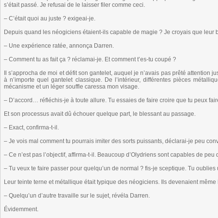
s’était passé. Je refusai de le laisser filer comme ceci.
– C’était quoi au juste ? exigeai-je.
Depuis quand les néogiciens étaient-ils capable de magie ? Je croyais que leur bu
– Une expérience ratée, annonça Darren.
– Comment tu as fait ça ? réclamai-je. Et comment t’es-tu coupé ?
Il s’approcha de moi et défit son gantelet, auquel je n’avais pas prêté attention j
à n’importe quel gantelet classique. De l’intérieur, différentes pièces métal
mécanisme et un léger souffle caressa mon visage.
– D’accord… réfléchis-je à toute allure. Tu essaies de faire croire que tu peux fai
Et son processus avait dû échouer quelque part, le blessant au passage.
– Exact, confirma-t-il.
– Je vois mal comment tu pourrais imiter des sorts puissants, déclarai-je peu co
– Ce n’est pas l’objectif, affirma-t-il. Beaucoup d’Olydriens sont capables de peu
– Tu veux te faire passer pour quelqu’un de normal ? fis-je sceptique. Tu oublies u
Leur teinte terne et métallique était typique des néogiciens. Ils devenaient même
– Quelqu’un d’autre travaille sur le sujet, révéla Darren.
Évidemment.