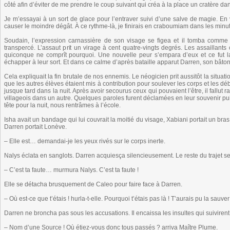
côté afin d’éviter de me prendre le coup suivant qui créa à la place un cratère dan
Je m’essayai à un sort de glace pour l’entraver suivi d’une salve de magie. En v
causer le moindre dégât. À ce rythme-là, je finirais en craboumiam dans les minu
Soudain, l’expression carnassière de son visage se figea et il tomba comm
transpercé. L’assaut prit un virage à cent quatre-vingts degrés. Les assaillan
quiconque ne comprît pourquoi. Une nouvelle peur s’empara d’eux et ce fut la
échapper à leur sort. Et dans ce calme d’après bataille apparut Darren, son bâton
Cela expliquait la fin brutale de nos ennemis. Le néogicien prit aussitôt la situati
que les autres élèves étaient mis à contribution pour soulever les corps et les d
jusque tard dans la nuit. Après avoir secourus ceux qui pouvaient l’être, il fallut
villageois dans un autre. Quelques paroles furent déclamées en leur souvenir puis
tête pour la nuit, nous rentrâmes à l’école.
Isha avait un bandage qui lui couvrait la moitié du visage, Xabiani portait un br
Darren portait Lonève.
– Elle est… demandai-je les yeux rivés sur le corps inerte.
Nalys éclata en sanglots. Darren acquiesça silencieusement. Le reste du trajet se
– C’est ta faute… murmura Nalys. C’est ta faute !
Elle se détacha brusquement de Caleo pour faire face à Darren.
– Où est-ce que t’étais ! hurla-t-elle. Pourquoi t’étais pas là ! T’aurais pu la sauver !
Darren ne broncha pas sous les accusations. Il encaissa les insultes qui suiviren
– Nom d’une Source ! Où étiez-vous donc tous passés ? arriva Maître Plume.