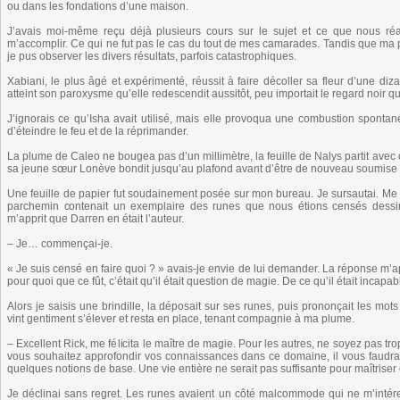
ou dans les fondations d’une maison.
J’avais moi-même reçu déjà plusieurs cours sur le sujet et ce que nous réal
m’accomplir. Ce qui ne fut pas le cas du tout de mes camarades. Tandis que ma pl
je pus observer les divers résultats, parfois catastrophiques.
Xabiani, le plus âgé et expérimenté, réussit à faire décoller sa fleur d’une d
atteint son paroxysme qu’elle redescendit aussitôt, peu importait le regard noir que 
J’ignorais ce qu’Isha avait utilisé, mais elle provoqua une combustion spontané
d’éteindre le feu et de la réprimander.
La plume de Caleo ne bougea pas d’un millimètre, la feuille de Nalys partit avec c
sa jeune sœur Lonève bondit jusqu’au plafond avant d’être de nouveau soumise à
Une feuille de papier fut soudainement posée sur mon bureau. Je sursautai. Me 
parchemin contenait un exemplaire des runes que nous étions censés dessi
m’apprit que Darren en était l’auteur.
– Je… commençai-je.
« Je suis censé en faire quoi ? » avais-je envie de lui demander. La réponse m’app
pour quoi que ce fût, c’était qu’il était question de magie. De ce qu’il était incapab
Alors je saisis une brindille, la déposait sur ses runes, puis prononçait les mots
vint gentiment s’élever et resta en place, tenant compagnie à ma plume.
– Excellent Rick, me félicita le maître de magie. Pour les autres, ne soyez pas tr
vous souhaitez approfondir vos connaissances dans ce domaine, il vous faudr
quelques notions de base. Une vie entière ne serait pas suffisante pour maîtriser cet
Je déclinai sans regret. Les runes avaient un côté malcommode qui ne m’intéres