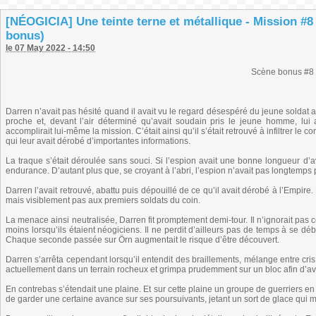
[NÉOGICIA] Une teinte terne et métallique - Mission #8
bonus)
le 07 May 2022 - 14:50
Scène bonus #8
Darren n’avait pas hésité quand il avait vu le regard désespéré du jeune soldat au 
proche et, devant l’air déterminé qu’avait soudain pris le jeune homme, lui a
accomplirait lui-même la mission. C’était ainsi qu’il s’était retrouvé à infiltrer le 
qui leur avait dérobé d’importantes informations.
La traque s’était déroulée sans souci. Si l’espion avait une bonne longueur d’av
endurance. D’autant plus que, se croyant à l’abri, l’espion n’avait pas longtemps p
Darren l’avait retrouvé, abattu puis dépouillé de ce qu’il avait dérobé à l’Empire
mais visiblement pas aux premiers soldats du coin.
La menace ainsi neutralisée, Darren fit promptement demi-tour. Il n’ignorait pas c
moins lorsqu’ils étaient néogiciens. Il ne perdit d’ailleurs pas de temps à se dé
Chaque seconde passée sur Örn augmentait le risque d’être découvert.
Darren s’arrêta cependant lorsqu’il entendit des braillements, mélange entre cris
actuellement dans un terrain rocheux et grimpa prudemment sur un bloc afin d’avoi
En contrebas s’étendait une plaine. Et sur cette plaine un groupe de guerriers en
de garder une certaine avance sur ses poursuivants, jetant un sort de glace qui 