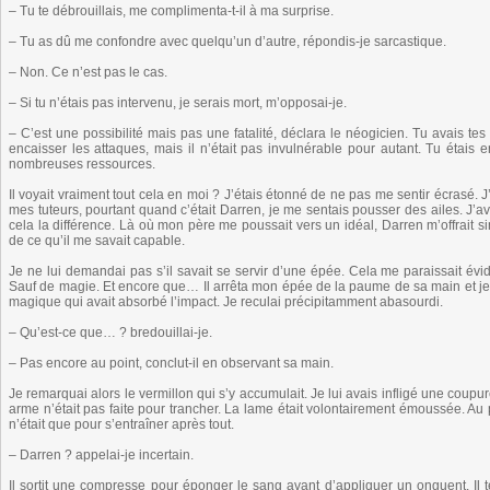
– Tu te débrouillais, me complimenta-t-il à ma surprise.
– Tu as dû me confondre avec quelqu’un d’autre, répondis-je sarcastique.
– Non. Ce n’est pas le cas.
– Si tu n’étais pas intervenu, je serais mort, m’opposai-je.
– C’est une possibilité mais pas une fatalité, déclara le néogicien. Tu avais te
encaisser les attaques, mais il n’était pas invulnérable pour autant. Tu étais e
nombreuses ressources.
Il voyait vraiment tout cela en moi ? J’étais étonné de ne pas me sentir écrasé. 
mes tuteurs, pourtant quand c’était Darren, je me sentais pousser des ailes. J’ava
cela la différence. Là où mon père me poussait vers un idéal, Darren m’offrait si
de ce qu’il me savait capable.
Je ne lui demandai pas s’il savait se servir d’une épée. Cela me paraissait évid
Sauf de magie. Et encore que… Il arrêta mon épée de la paume de sa main et je s
magique qui avait absorbé l’impact. Je reculai précipitamment abasourdi.
– Qu’est-ce que… ? bredouillai-je.
– Pas encore au point, conclut-il en observant sa main.
Je remarquai alors le vermillon qui s’y accumulait. Je lui avais infligé une cou
arme n’était pas faite pour trancher. La lame était volontairement émoussée. Au
n’était que pour s’entraîner après tout.
– Darren ? appelai-je incertain.
Il sortit une compresse pour éponger le sang avant d’appliquer un onguent. Il