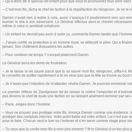
– Qu’a donc de si spécial cet enfant pour que vous le poursuiviez tous ainsi sa
– C’est mon fils, lâcha le chef de faction à la stupéfaction du néogicien. Je ne le
Darren n’avait rien à redire à cela, aussi s’avança-t-il prudemment vers son e
tourner le dos à son adversaire. Le Général effectua alors le chemin nécessaire
même si celui-ci semblait collaborer.
– Un enfant ne devrait pas avoir à subir ça, commenta Darren tandis que l’homme
– J’avais confié sa protection à un homme loyal, se défendit le père. Qui a finale
jamais. Son châtiment dissuadera les autres.
– Pour combien de temps ? s’enquit platement Darren.
Le Général serra les dents de frustration.
– Je te laisse la vie sauve parce que tu as sauvé mon fils, néogicien, siffla-t-il. M
te conseille de quitter rapidement si tu ne veux pas que ta tête se trouve au bout 
– Je n’avais pas l’intention de m’attarder, révéla Darren. Je pourrais emmener votr
Le premier réflexe de Zandgravon fut de laisser la colère l’emporter et d’exécut
pas devenu le chef de toute une faction en se laissant aisément dominer par ses
– Parle, exigea donc l’homme.
– Vous ne pouvez pas protéger votre fils, énonça Darren comme une évidence. Vous
protéger des complots internes. Votre point faible est votre enfant. Lui n’est pa
pour le faire. Chacun veut le tuer ou l’enlever et s’en servir comme otage pour vous
– Tu veux que je confie mon fils à mon pire ennemi ? fit le Général d’un ton plus 