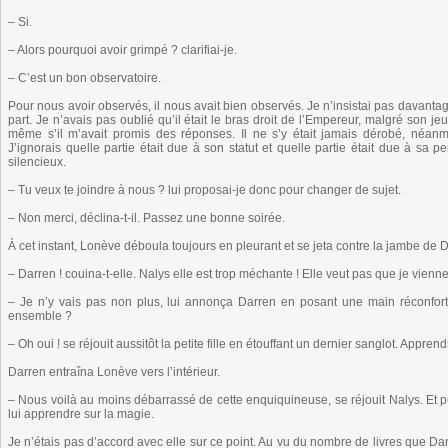
– Si.
– Alors pourquoi avoir grimpé ? clarifiai-je.
– C’est un bon observatoire.
Pour nous avoir observés, il nous avait bien observés. Je n’insistai pas davanta
part. Je n’avais pas oublié qu’il était le bras droit de l’Empereur, malgré son je
même s’il m’avait promis des réponses. Il ne s’y était jamais dérobé, néanmo
J’ignorais quelle partie était due à son statut et quelle partie était due à sa p
silencieux.
– Tu veux te joindre à nous ? lui proposai-je donc pour changer de sujet.
– Non merci, déclina-t-il. Passez une bonne soirée.
À cet instant, Lonève déboula toujours en pleurant et se jeta contre la jambe d
– Darren ! couina-t-elle. Nalys elle est trop méchante ! Elle veut pas que je vienn
– Je n’y vais pas non plus, lui annonça Darren en posant une main réconfort
ensemble ?
– Oh oui ! se réjouit aussitôt la petite fille en étouffant un dernier sanglot. Apprend
Darren entraîna Lonève vers l’intérieur.
– Nous voilà au moins débarrassé de cette enquiquineuse, se réjouit Nalys. Et p
lui apprendre sur la magie.
Je n’étais pas d’accord avec elle sur ce point. Au vu du nombre de livres que Dar