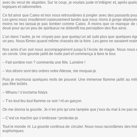
avec du recul de stupides. Sur le coup, je voulais juste m’intégrer et, après quel
logiques et rationnelles.
Ce fut ainsi que Caleo et moi nous retrouvâmes à jongler avec des passants pour v
Les gens nous insultèrent copieusement tandis que nous riions à gorge déployée. 
moins ne les laissai-je pas tomber comme Caleo. À moins que ce manque de conc
doué pour qu’un peu de spiritueux ne distordît ma perception des flux ainsi.
L’un dans l’autre, je ne croyais pas que quelqu’un ait subi plus que quelques égr
un peu. Nous fûmes quand même chassés de la foire. Les gens ne savaient vraim
Nos amis d’un soir nous accompagnèrent jusqu’à l’école de magie. Nous nous ef
un cercle. Une gourde jaillit de nulle part et commença à faire le tour.
– Fait sombre non ? commenta une fille. Lumière !
– Vos désirs sont des ordres votre Altesse, me moquai-je.
Puis je murmurai quelques mots de pouvoir. Une immense flamme jaillit au mili
pas être brûlés.
– Whaou ! s’exclama Nalys.
– T’es tout feu tout flamme ce soir ! rit un garçon.
On me donna la gourde. Je n’en pris qu’une lampée que j’eus du mal à ne pas rec
– C’est ce machin qui s’embrase ! protestai-je.
Tout le monde rit. La gourde continua de circuler. Nous nous racontâmes des histo
euphoriques.