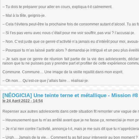
– Tu dois te préparer pour aller en cours, expliqua-t-il calmement.
– Mal à la tête, geignis-je.
– Cela t’évitera peut-être la prochaine fois de consommer autant d’alcool. Tu as fai
– Si t’es pas venu avec nous c’était pour me voir souffrir, pas vrai ? l’accusai-je.
– Non. C’est juste que ce genre d’activité n’a jamais eu d’intérêt pour moi, avoua-t
– Pourquoi tu m’as laissé partir alors ? demandai-je intrigué et un peu plus éveill
– Je sais que ce genre de réunion fait partie de la vie des adolescents, décla
raison que tu ne puisses pas y prendre part et profiter de cette expérience comm
Commune. Commune… Une image de la veille rejaillit dans mon esprit.
– Oh non… Qu’est-ce que j’allais faire… réalisai-je.
[NÉOGICIA] Une teinte terne et métallique - Mission #8 
le 24 April 2022 - 14:54
Repenser aux autres adolescents dans
cette
situation fit remonter une vague de
– Heureusement que tu m’as arrêté avant que je ne fasse
ça
, remerciai-je mon pr
– Je n’ai rien contre l’activité, annonça-t-il, mais je me suis dit que tu n’appréciera
– Urgh… Jamais de la vie… Comment tu as fait pour intervenir au bon moment ? Tu