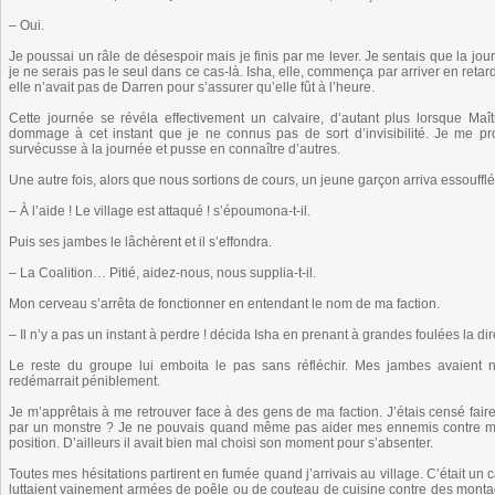
– Oui.
Je poussai un râle de désespoir mais je finis par me lever. Je sentais que la journ
je ne serais pas le seul dans ce cas-là. Isha, elle, commença par arriver en reta
elle n’avait pas de Darren pour s’assurer qu’elle fût à l’heure.
Cette journée se révéla effectivement un calvaire, d’autant plus lorsque Maîtr
dommage à cet instant que je ne connus pas de sort d’invisibilité. Je me prom
survécusse à la journée et pusse en connaître d’autres.
Une autre fois, alors que nous sortions de cours, un jeune garçon arriva essoufflé
– À l’aide ! Le village est attaqué ! s’époumona-t-il.
Puis ses jambes le lâchèrent et il s’effondra.
– La Coalition… Pitié, aidez-nous, nous supplia-t-il.
Mon cerveau s’arrêta de fonctionner en entendant le nom de ma faction.
– Il n’y a pas un instant à perdre ! décida Isha en prenant à grandes foulées la dir
Le reste du groupe lui emboita le pas sans réfléchir. Mes jambes avaient
redémarrait péniblement.
Je m’apprêtais à me retrouver face à des gens de ma faction. J’étais censé faire 
par un monstre ? Je ne pouvais quand même pas aider mes ennemis contre mes
position. D’ailleurs il avait bien mal choisi son moment pour s’absenter.
Toutes mes hésitations partirent en fumée quand j’arrivais au village. C’était un
luttaient vainement armées de poêle ou de couteau de cuisine contre des monta