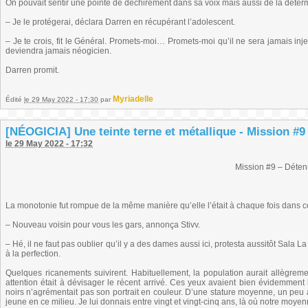
On pouvait sentir une pointe de déchirement dans sa voix mais aussi de la déterm
– Je le protégerai, déclara Darren en récupérant l’adolescent.
– Je te crois, fit le Général. Promets-moi… Promets-moi qu’il ne sera jamais inj
deviendra jamais néogicien.
Darren promit.
Myriadelle
Édité
le 29 May 2022 - 17:30
par
[NÉOGICIA] Une teinte terne et métallique - Mission #9
le 29 May 2022 - 17:32
Mission #9 – Déte
La monotonie fut rompue de la même manière qu’elle l’était à chaque fois dans cet
– Nouveau voisin pour vous les gars, annonça Stivv.
– Hé, il ne faut pas oublier qu’il y a des dames aussi ici, protesta aussitôt Sala 
à la perfection.
Quelques ricanements suivirent. Habituellement, la population aurait allègreme
attention était à dévisager le récent arrivé. Ces yeux avaient bien évidemmen
noirs n’agrémentait pas son portrait en couleur. D’une stature moyenne, un peu 
jeune en ce milieu. Je lui donnais entre vingt et vingt-cinq ans, là où notre moyen