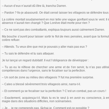
– Aucun d’eux n’aurait dû être là, trancha Darren.
– Pardon ? fis-je abasourdi. On était censé laisser les villageois se défendre tous
La colère montait soudainement en moi telle une vague gonflant sous le vent. Il ét
absence n’aurait rien changé ? Que Lonève était morte pour rien ?
– Ce ne sont pas des combattants, expliqua toujours aussi calmement Darren.
Ma bouche s’ouvrit pour laisser sortir le flot de mes pensées, avant que la formu
colère refluer.
– Attends. Tu veux dire que moi je pouvais y aller mais pas eux ?
– Tu sais te défendre et tu sais attaquer.
Je lui lançai un regard dubitatif. Il eut l’obligeance de développer :
– Tu as eu le réflexe de chercher une arme et de t’en servir, tu n’as pas utilis
compétences dans l’urgence, sans te focaliser sur la perfection.
– Un sort de zone au milieu des villageois ?! fut ma première surprise.
– Caleo a blessé sévèrement trois villageois ainsi, narra-t-il.
– Et comment ça se focaliser sur la perfection ? C’est un combat, pas un cours !
– Exactement, acquiesça-t-il. Mais tu es le seul à en avoir eu conscience, à en 
magie dans des situations difficiles, non scénarisées.
– Je… je ne comprends pas, lâchai-je. Comment est-ce possible ?