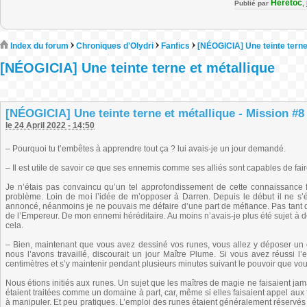
Heretoc
Publié par
,
Index du forum
Chroniques d'Olydri
Fanfics
[NÉOGICIA] Une teinte terne
[NÉOGICIA] Une teinte terne et métallique
[NÉOGICIA] Une teinte terne et métallique - Mission #8 
le 24 April 2022 - 14:50
– Pourquoi tu t’embêtes à apprendre tout ça ? lui avais-je un jour demandé.
– Il est utile de savoir ce que ses ennemis comme ses alliés sont capables de fair
Je n’étais pas convaincu qu’un tel approfondissement de cette connaissance f
problème. Loin de moi l’idée de m’opposer à Darren. Depuis le début il ne s’étai
annoncé, néanmoins je ne pouvais me défaire d’une part de méfiance. Pas tant que
de l’Empereur. De mon ennemi héréditaire. Au moins n’avais-je plus été sujet à 
cela.
– Bien, maintenant que vous avez dessiné vos runes, vous allez y déposer un
nous l’avons travaillé, discourait un jour Maître Plume. Si vous avez réussi l
centimètres et s’y maintenir pendant plusieurs minutes suivant le pouvoir que vous
Nous étions initiés aux runes. Un sujet que les maîtres de magie ne faisaient jam
étaient traitées comme un domaine à part, car, même si elles faisaient appel aux 
à manipuler. Et peu pratiques. L’emploi des runes étaient généralement réservé