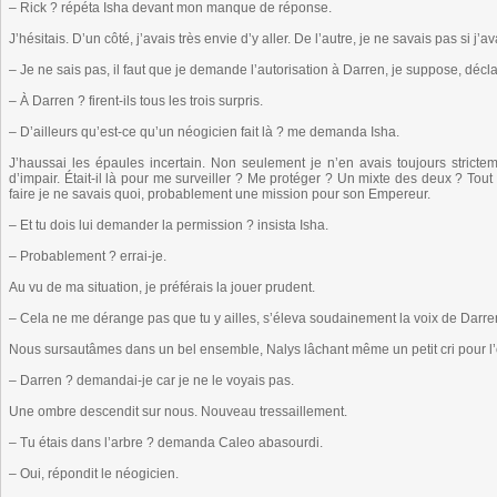
– Rick ? répéta Isha devant mon manque de réponse.
J’hésitais. D’un côté, j’avais très envie d’y aller. De l’autre, je ne savais pas si j’a
– Je ne sais pas, il faut que je demande l’autorisation à Darren, je suppose, décla
– À Darren ? firent-ils tous les trois surpris.
– D’ailleurs qu’est-ce qu’un néogicien fait là ? me demanda Isha.
J’haussai les épaules incertain. Non seulement je n’en avais toujours strict
d’impair. Était-il là pour me surveiller ? Me protéger ? Un mixte des deux ? Tout
faire je ne savais quoi, probablement une mission pour son Empereur.
– Et tu dois lui demander la permission ? insista Isha.
– Probablement ? errai-je.
Au vu de ma situation, je préférais la jouer prudent.
– Cela ne me dérange pas que tu y ailles, s’éleva soudainement la voix de Darre
Nous sursautâmes dans un bel ensemble, Nalys lâchant même un petit cri pour l
– Darren ? demandai-je car je ne le voyais pas.
Une ombre descendit sur nous. Nouveau tressaillement.
– Tu étais dans l’arbre ? demanda Caleo abasourdi.
– Oui, répondit le néogicien.