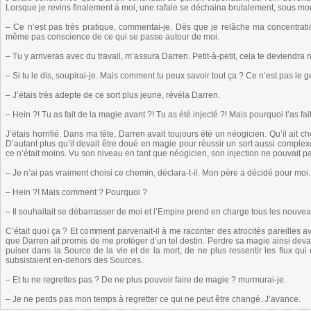
Lorsque je revins finalement à moi, une rafale se déchaina brutalement, sous m
– Ce n’est pas très pratique, commentai-je. Dès que je relâche ma concentratio
même pas conscience de ce qui se passe autour de moi.
– Tu y arriveras avec du travail, m’assura Darren. Petit-à-petit, cela te deviendra
– Si tu le dis, soupirai-je. Mais comment tu peux savoir tout ça ? Ce n’est pas le g
– J’étais très adepte de ce sort plus jeune, révéla Darren.
– Hein ?! Tu as fait de la magie avant ?! Tu as été injecté ?! Mais pourquoi t’as fai
J’étais horrifié. Dans ma tête, Darren avait toujours été un néogicien. Qu’il ait
D’autant plus qu’il devait être doué en magie pour réussir un sort aussi complex
ce n’était moins. Vu son niveau en tant que néogicien, son injection ne pouvait pas
– Je n’ai pas vraiment choisi ce chemin, déclara-t-il. Mon père a décidé pour moi.
– Hein ?! Mais comment ? Pourquoi ?
– Il souhaitait se débarrasser de moi et l’Empire prend en charge tous les nouvea
C’était quoi ça ? Et comment parvenait-il à me raconter des atrocités pareilles av
que Darren ait promis de me protéger d’un tel destin. Perdre sa magie ainsi devai
puiser dans la Source de la vie et de la mort, de ne plus ressentir les flux qui
subsistaient en-dehors des Sources.
– Et tu ne regrettes pas ? De ne plus pouvoir faire de magie ? murmurai-je.
– Je ne perds pas mon temps à regretter ce qui ne peut être changé. J’avance.