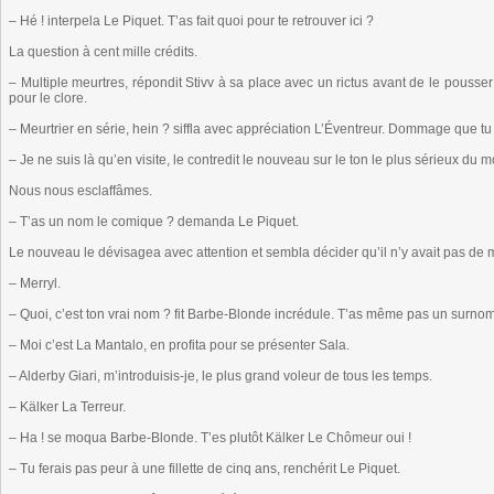
– Hé ! interpela Le Piquet. T’as fait quoi pour te retrouver ici ?
La question à cent mille crédits.
– Multiple meurtres, répondit Stivv à sa place avec un rictus avant de le pousse
pour le clore.
– Meurtrier en série, hein ? siffla avec appréciation L’Éventreur. Dommage que tu t
– Je ne suis là qu’en visite, le contredit le nouveau sur le ton le plus sérieux du 
Nous nous esclaffâmes.
– T’as un nom le comique ? demanda Le Piquet.
Le nouveau le dévisagea avec attention et sembla décider qu’il n’y avait pas de m
– Merryl.
– Quoi, c’est ton vrai nom ? fit Barbe-Blonde incrédule. T’as même pas un surno
– Moi c’est La Mantalo, en profita pour se présenter Sala.
– Alderby Giari, m’introduisis-je, le plus grand voleur de tous les temps.
– Kälker La Terreur.
– Ha ! se moqua Barbe-Blonde. T’es plutôt Kälker Le Chômeur oui !
– Tu ferais pas peur à une fillette de cinq ans, renchérit Le Piquet.