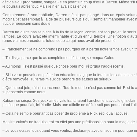
décidais du programme, songeai-je en jetant un coup d’œil à Darren. Même s’il 
je pourrais après tout. Mais je n’en avais pas envie.
Contrairement à son habitude, Darren n’était pas plongé dans un épais volume p
modifiait et assemblait à l’aide de plusieurs outils qu’il semblait manipuler avec 
truc de néogicien sans doute.
Darren ne quitta pas sa place à la fin de la leçon, continuant son projet. Je sort
jambes. Le cours avait été interminable et d’un ennui terrible. Une notion d’aut
runes via mes précédents tuteurs que ce qui nous avait été présenté.
– Franchement, je ne comprends pas pourquoi on a perdu notre temps avec un truc
– Tu dis ça parce que tu as complètement échoué, se moqua Caleo.
– Au moins il s’est passé quelque chose pour moi, rétorqua l’adolescente.
– Si tu veux pouvoir compléter ton éducation magique tu ferais mieux de te tenir
d’être renvoyée. Tu ferais mieux de prendre tes études au sérieux.
– Quel rabat-joie, râla la concernée. Tout le monde n’est pas comme toi. Et si tu ava
tu penserais comme nous.
Xabiani se crispa. Ses yeux améthyste tranchaient franchement avec le gris clair 
plutôt que pour l’air, ici étudié. Mais une affinité ne définissait pas pour autant l’u
– Cela ne semble pourtant pas poser de problème à Rick, répliqua l’accusé.
Mes iris cuivrés ne traduisaient en effet pas une prédisposition pour la magie de l
– Je vous écrase tous quand vous voulez, déclarai-je avec un sourire pour que m