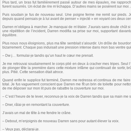
Plus tard, un bras fut familièrement passé autour de mes épaules, me rappro
furent susurrés. Un éclat de rire m’échappa. D’autres mains se posèrent sur moi. 
Puis soudain je fus de nouveau seul. Une poigne ferme me remit sur pieds. Je
depuis quand pensais-je à lui avant de penser « injecté » en voyant ces deux 
Darren m’obligea à marcher. Je manquai de m’étaler. J’aurais sans doute chût si 
une répétition de l’incident, Darren modifia sa prise sur moi, supportant dava
équilibre.
Plus nous nous éloignions, plus ma tête semblait s’alourdir. Un drôle de bour
bizarrement. Chaque pas induisait une pression intense dans mon bas ventre qui
– Dw j… formulai-je tandis qu’un haut le cœur me prenait.
Je me retrouvai soudainement le corps plié en deux à cracher mes tripes. Seul
de plonger tête la première dans cette mixture infâme qui continuait de sortir
plus. Pitié. Cette sensation était atroce.
Quand enfin le supplice fut terminé, Darren me redressa et continua de me faire 
total. Je fus vaguement conscient que Darren me fît un brin de toilette pour nettoy
de me déposer sur mon lit puis de rabattre la couverture sur moi.
– C’est l’heure de te lever, reconnus-je la voix de Darren tandis que sa main me 
– Drwr, râlai-je en remontant la couverture.
J’avais un mal de tête à me fendre le crâne.
– Debout, m’enjoignis de nouveau Darren sans pour autant élever la voix.
– Veux pas, déclarai-je.