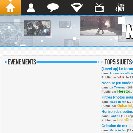
[Level up] Le foru
dans
Annonces offici
Valk
Publié par
,
le 2
Noob, le jeu vidéo 
dans
La Taverne
(166
Heretoc
Publié par
,
Filtres Photos po
dans
Made in fan
(10 
Ophaniel
Publié par
Horizon des potins
dans
Fanfics
(107 ré
LoanTan
Publié par
Création de texte -
dans
Made in fan
(11 