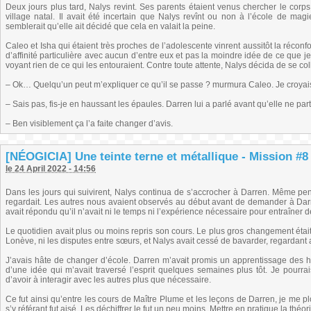
Deux jours plus tard, Nalys revint. Ses parents étaient venus chercher le corps
village natal. Il avait été incertain que Nalys revînt ou non à l’école de mag
semblerait qu’elle ait décidé que cela en valait la peine.
Caleo et Isha qui étaient très proches de l’adolescente vinrent aussitôt la réconf
d’affinité particulière avec aucun d’entre eux et pas la moindre idée de ce que j
voyant rien de ce qui les entouraient. Contre toute attente, Nalys décida de se col
– Ok… Quelqu’un peut m’expliquer ce qu’il se passe ? murmura Caleo. Je croyais
– Sais pas, fis-je en haussant les épaules. Darren lui a parlé avant qu’elle ne part
– Ben visiblement ça l’a faite changer d’avis.
[NÉOGICIA] Une teinte terne et métallique - Mission #8 (
le 24 April 2022 - 14:56
Dans les jours qui suivirent, Nalys continua de s’accrocher à Darren. Même pend
regardait. Les autres nous avaient observés au début avant de demander à Darre
avait répondu qu’il n’avait ni le temps ni l’expérience nécessaire pour entraîner de
Le quotidien avait plus ou moins repris son cours. Le plus gros changement était sa
Lonève, ni les disputes entre sœurs, et Nalys avait cessé de bavarder, regardant
J’avais hâte de changer d’école. Darren m’avait promis un apprentissage des huit
d’une idée qui m’avait traversé l’esprit quelques semaines plus tôt. Je pourrais 
d’avoir à interagir avec les autres plus que nécessaire.
Ce fut ainsi qu’entre les cours de Maître Plume et les leçons de Darren, je me plo
s’y référant fut aisé. Les déchiffrer le fut un peu moins. Mettre en pratique la théo