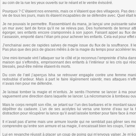
au coin de la rue les yeux ouverts sur le néant et le ventre éviscéré.
Pourquoi ? C’étaient nos ennemis, mais ce n’étaient que des villageois. Pas des s
vie de tous les jours, mais ils étaient incapables de se défendre avec. Quel était 
Je ne pouvais le permettre. Rassemblant du mana, je lançai une puissante salve d’
un mur avec tant de force qu’il ne se releva pas. Des hurlements de terreur att
égorger, ses enfants encore cramponnés à son jupon. Faisant appel au flux de l
l’assassin, emporté dans l’élan pris pour achever les enfants. Cela eut pour effet d
J’enchainai avec de rapides salves de magie issue du flux de la souffrance. Il l
Pas plus que des pics de glaces mêlés à de la magie du temps pour accélérer leur
Une mini-tornade vint l’attaquer sur le côté et je reconnus l’empreinte d’Isha da
maison qui s’effondra, emprisonnant des enfants à l’intérieur si les cris qui ré
blessés, peut-être même étaient-ils morts.
Du coin de l’œil j’aperçus Isha se retrouver engagée contre une femme mani
redoublai d’ardeur. Mais à part le faire légèrement ralentir, mes attaques n’e
n’avais rien pour me défendre.
Je laissai tomber la magie et m’enfuis. Je sentis l’homme se lancer à ma pour
vaguement une direction dans laquelle se lancer. La nécromancie à tombeau ouvert
Mais le corps remplit son rôle, se jetant sur l’un des barbares et le mordant sau
dépêtrer du cadavre. L’un de ses acolytes lui versa une tonne d’eau sur la 
distraction pour récupérer la lance qu’il avait laissée tomber pour faire face à mo
Il n’avait pas d’arme mais une armure lourde qui ne semblait pas gêner ses 
comprendre qu’entre son armure et sa magie, il encaissait bien les coups, l’ar
Lui en revanche réussit à placer un coup de poing qui m’envoya valser. Je m’écr