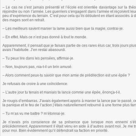
– Le cas ne s’est jamais présenté et l’école est orientée davantage sur la th
rejoindre ou non l’armée. Les guerriers s’engagent dans l’armée et reçoivent leu
peu d’expérience du terrain. C’est pour cela qu’ils débutent en étant associés à 
des mages sont en retrait.
– Les meilleurs savent manier la lame aussi bien que la magie, contrai-je.
– En effet. Mais ce n’est pas donné à tout le monde.
Apparemment, il pensait que je faisais partie de ces rares élus car, trois jours p
avais l’habitude. J’en restai abasourdi.
– Tu peux lire dans les pensées, affirmai-je.
– Non, toujours pas, nia-t-il un brin amusé.
– Alors comment peux-tu savoir que mon arme de prédilection est une épée ?
Je refusais de croire à une coïncidence.
– L’autre jour tu tenais et maniais ta lance comme une épée, énonça-t-il.
Je rougis d’embarras. J’avais également appris à manier la lance par le passé
la panique et le feu de l’action j’étais naturellement retourné à une forme plus fam
– Tu m’as vu me battre ? m’étonnai-je.
Je n’avais pris conscience de sa présence que lorsque mon ennemi s’était 
précédemment. Apparemment il était venu en aide à d’autres avant moi. Je me tr
pour moi. Bien évidemment qu’il défendrait sa faction en priorité.