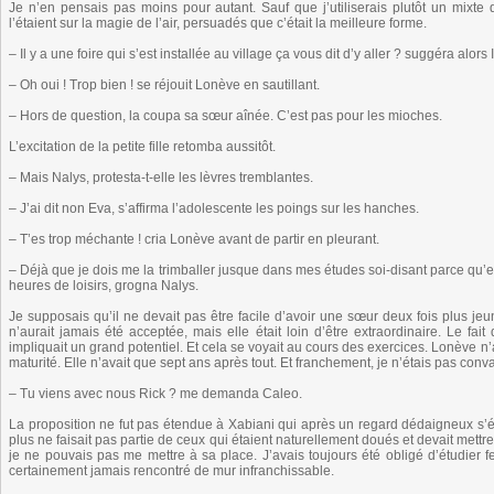
Je n’en pensais pas moins pour autant. Sauf que j’utiliserais plutôt un mixte 
l’étaient sur la magie de l’air, persuadés que c’était la meilleure forme.
– Il y a une foire qui s’est installée au village ça vous dit d’y aller ? suggéra alor
– Oh oui ! Trop bien ! se réjouit Lonève en sautillant.
– Hors de question, la coupa sa sœur aînée. C’est pas pour les mioches.
L’excitation de la petite fille retomba aussitôt.
– Mais Nalys, protesta-t-elle les lèvres tremblantes.
– J’ai dit non Eva, s’affirma l’adolescente les poings sur les hanches.
– T’es trop méchante ! cria Lonève avant de partir en pleurant.
– Déjà que je dois me la trimballer jusque dans mes études soi-disant parce qu’
heures de loisirs, grogna Nalys.
Je supposais qu’il ne devait pas être facile d’avoir une sœur deux fois plus jeu
n’aurait jamais été acceptée, mais elle était loin d’être extraordinaire. Le 
impliquait un grand potentiel. Et cela se voyait au cours des exercices. Lonève n’
maturité. Elle n’avait que sept ans après tout. Et franchement, je n’étais pas con
– Tu viens avec nous Rick ? me demanda Caleo.
La proposition ne fut pas étendue à Xabiani qui après un regard dédaigneux s’é
plus ne faisait pas partie de ceux qui étaient naturellement doués et devait mettre
je ne pouvais pas me mettre à sa place. J’avais toujours été obligé d’étudier fe
certainement jamais rencontré de mur infranchissable.