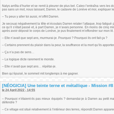
Nalys arrêta d’hurler et se remit à pleurer de plus bel. Caleo l’entraîna vers les do
pas sans un mot, nous laissant, Darren, le cadavre de Lonève et moi, expliquer 
– Tu peux y aller toi aussi, m’offrit Darren.
Je secouai négativement la tête et écoutais Darren relater l’attaque, trop fatigué 
ce qu’il s’était passé et, à part Darren, je n’avais personne. En moins de cinq mi
après avoir déposé le corps de Lonève, je pus finalement m’effondrer sur mon lit.
– Elle n’avait que sept ans, murmurai-je. Pourquoi ? Pourquoi ils ont fait ça ?
– Certains prennent du plaisir dans la peur, la souffrance et la mort qu’ils apport
– Ça n’a pas de sens…
– La logique dicte rarement le monde.
– Elle n’avait que sept ans… répétai-je.
Bien qu’épuisé, le sommeil mit longtemps à me gagner.
[NÉOGICIA] Une teinte terne et métallique - Mission #8 
le 24 April 2022 - 14:55
– Pourquoi n’étaient-ils pas mieux équipés ? demandai-je à Darren au petit mati
défendre ?
– Ce village est situé relativement à l’intérieur des terres, répondit Darren appare