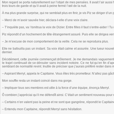
Mon regard se porta naturellement sur l’objet de mes pensées. Il avait l’air aussi 
trois tours de garde et qu’il avait à peine fermé l’œil de la nuit.
À ma plus grande surprise, qui ne semblait plus en finir, je vis Piz se diriger d’un 
– Merci de m’avoir sauvée hier, déclara-t-elle d’une voix claire.
– T’inquiète pas, va ! tonitrua la voix de Dizier. Entre filles il faut s’entre-aider ! 
Piz répondit d’un hochement de tête étrangement assuré. Puis elle se dirigea vers
– Je m’excuse de mon comportement de la veille. Cela ne se reproduira plus.
Elle ne bafouilla pas un instant. Sa voix était calme et assurée. Une lueur nouvell
dernier.
Décidément, cette journée commençait drôlement. Je me demandais vaguement si
le trajet continuait de se dérouler sans incident notoire. Ce ne fut qu’en fin d’a
semblant de normalité revint. Inutile de préciser que j’aurais préféré rester dans m
– Aspirant Merryl, appela le Capitaine. Vous êtes très prometteur. N’allez pas g
Mon souffle resta un instant coincé dans ma gorge.
– Impliquer tous ses membres est utile à la force d’une équipe, énonça Merryl.
Ô combien j’appréciai qu’il me défendît ainsi. C’était un sentiment nouveau pour 
– Certains n’en valent pas la peine et ne sont que gangrène, répondit le Capitai
– Entendu mon Capitaine, répondit Merryl sans hésitation.