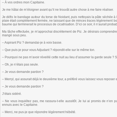
– À vos ordres mon Capitaine.
Je me hâtai de m’éloigner avant qu’il ne trouvât autre chose à me faire réaliser.
Je défis le bandage autour du torse de Noidant, puis nettoyais la pâte séchée à 
plaie était complètement fermée, ne laissant que de minces traces légèrement bour
baume qui terminerait le processus de cicatrisation. D’ici ce soir, il n’aurait pro
Ma tâche effectuée, je m’approchai discrètement de Piz. Je désirais comprendre ce
mangé sous peu.
– Aspirant Piz ? demandai-je à voix basse.
– Que puis-je pour vous Adjudant ? répondit-elle sur le même ton.
– Pourquoi ne pas m’avoir réveillé cette nuit au lieu d’assumer la garde seule ? S
– Oh, je n’étais pas seule.
– Je vous demande pardon ?
– Merryl, qui assurait déjà le deuxième tour, a préféré vous laissez vous reposer
– Je vous demande pardon ?
J’étais sidéré.
– Ne vous inquiétez pas, me rassura-t-elle aussitôt. Je lui ai promis de n’en 
ennuis avec le Capitaine.
– Merci, ne pus-je que répondre légèrement hébété.