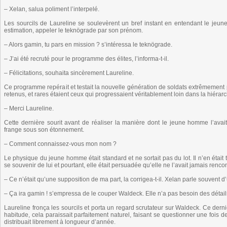
– Xelan, salua poliment l’interpelé.
Les sourcils de Laureline se soulevèrent un bref instant en entendant le jeu
estimation, appeler le teknögrade par son prénom.
– Alors gamin, tu pars en mission ? s’intéressa le teknögrade.
– J’ai été recruté pour le programme des élites, l’informa-t-il.
– Félicitations, souhaita sincèrement Laureline.
Ce programme repérait et testait la nouvelle génération de soldats extrêmement p
retenus, et rares étaient ceux qui progressaient véritablement loin dans la hiérarc
– Merci Laureline.
Cette dernière sourit avant de réaliser la manière dont le jeune homme l’avai
frange sous son étonnement.
– Comment connaissez-vous mon nom ?
Le physique du jeune homme était standard et ne sortait pas du lot. Il n’en était 
se souvenir de lui et pourtant, elle était persuadée qu’elle ne l’avait jamais rencon
– Ce n’était qu’une supposition de ma part, la corrigea-t-il. Xelan parle souvent d
– Ça ira gamin ! s’empressa de le couper Waldeck. Elle n’a pas besoin des détail
Laureline fronça les sourcils et porta un regard scrutateur sur Waldeck. Ce dern
habitude, cela paraissait parfaitement naturel, faisant se questionner une fois d
distribuait librement à longueur d’année.