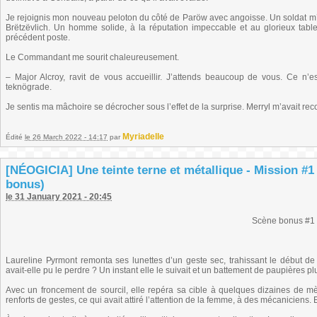
Je rejoignis mon nouveau peloton du côté de Paröw avec angoisse. Un soldat 
Brëtzëvlich. Un homme solide, à la réputation impeccable et au glorieux tab
précédent poste.
Le Commandant me sourit chaleureusement.
– Major Alcroy, ravit de vous accueillir. J’attends beaucoup de vous. Ce n’
teknögrade.
Je sentis ma mâchoire se décrocher sous l’effet de la surprise. Merryl m’avait r
Myriadelle
Édité
le 26 March 2022 - 14:17
par
[NÉOGICIA] Une teinte terne et métallique - Mission #1
bonus)
le 31 January 2021 - 20:45
Scène bonus #1
Laureline Pyrmont remonta ses lunettes d’un geste sec, trahissant le début 
avait-elle pu le perdre ? Un instant elle le suivait et un battement de paupières plus
Avec un froncement de sourcil, elle repéra sa cible à quelques dizaines de mè
renforts de gestes, ce qui avait attiré l’attention de la femme, à des mécaniciens. E