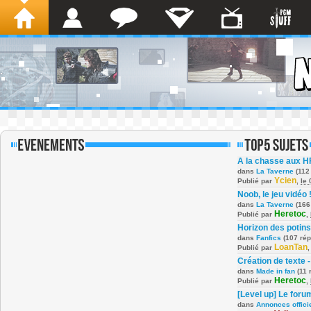
A la chasse aux H
dans
La Taverne
(112
Ycien
Publié par
,
le
Noob, le jeu vidéo 
dans
La Taverne
(166
Heretoc
Publié par
,
Horizon des potins
dans
Fanfics
(107 ré
LoanTan
Publié par
Création de texte -
dans
Made in fan
(11 
Heretoc
Publié par
,
[Level up] Le foru
dans
Annonces offici