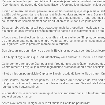
L’envie de lever les yeux au ciel était forte, mais je réussis à maintenir un visag
répondu au cri de guerre du Capitaine Bayehl. Rien que leur intonation et leur pos
Trois d’entre eux laissèrent paraître un tel enthousiasme que je les plaçais aussit
excités qui fonçaient dans le tas sans réfléchir et attiraient les ennuis. Sur m
encore, ses réactions pourraient être des plus inattendues et pas des mei
causeraient vraisemblablement pas de situation critique dans les jours à venir.
Deux sur six, cela ne faisait pas beaucoup, mais la proportion n’était pas si 
étaient toujours survoltés. Passée la première bataille, s’ils survivaient, leur ard
– Vous avez été sélectionnés car vous êtes la future élite de l’Empire, comme
qu’une seule chance de la rejoindre. Votre carrière commence ici, sous mes ord
vous guiderai vers la première marche de la réussite.
Son discours me donnait envie de vomir. Et voir les nouveaux pendus à ses lèvres
– Le Major Leygue ainsi que l’Adjudant Alcroy vous aideront du meilleur de leur c
Cette dernière remarque était pour moi. Près de trois ans s’étaient écoulés de
Contrairement à Leygue, je n’avais reçu aucune promotion depuis mon affectatio
– Notre mission, poursuivit le Capitaine Bayehl, est de délivrer le fils du baron O
Trois soldats lambda et six gamins. Les chances du prisonnier de s’en sortir
d’important s’il servait d’examen pour les nouvelles recrues. Des soldats fraîch
jour dans les hautes sphères.
– Nous devons le récupérer avant qu’il ne soit transférer dans un territoire plu
seule et unique chance.
Après avoir obtenu un signe de tête affirmatif, le Capitaine poursuivit :