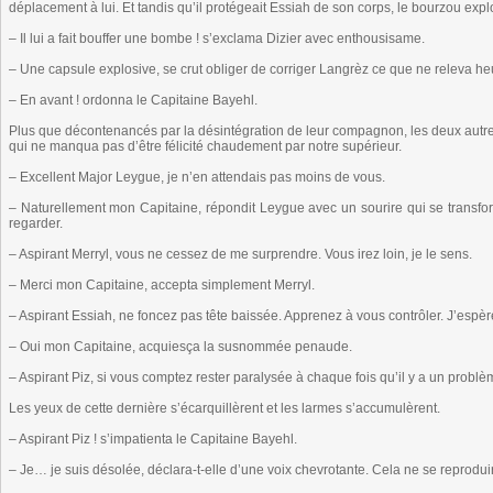
déplacement à lui. Et tandis qu’il protégeait Essiah de son corps, le bourzou expl
– Il lui a fait bouffer une bombe ! s’exclama Dizier avec enthousisame.
– Une capsule explosive, se crut obliger de corriger Langrèz ce que ne releva h
– En avant ! ordonna le Capitaine Bayehl.
Plus que décontenancés par la désintégration de leur compagnon, les deux autre
qui ne manqua pas d’être félicité chaudement par notre supérieur.
– Excellent Major Leygue, je n’en attendais pas moins de vous.
– Naturellement mon Capitaine, répondit Leygue avec un sourire qui se transfo
regarder.
– Aspirant Merryl, vous ne cessez de me surprendre. Vous irez loin, je le sens.
– Merci mon Capitaine, accepta simplement Merryl.
– Aspirant Essiah, ne foncez pas tête baissée. Apprenez à vous contrôler. J’espèr
– Oui mon Capitaine, acquiesça la susnommée penaude.
– Aspirant Piz, si vous comptez rester paralysée à chaque fois qu’il y a un problè
Les yeux de cette dernière s’écarquillèrent et les larmes s’accumulèrent.
– Aspirant Piz ! s’impatienta le Capitaine Bayehl.
– Je… je suis désolée, déclara-t-elle d’une voix chevrotante. Cela ne se reprodu