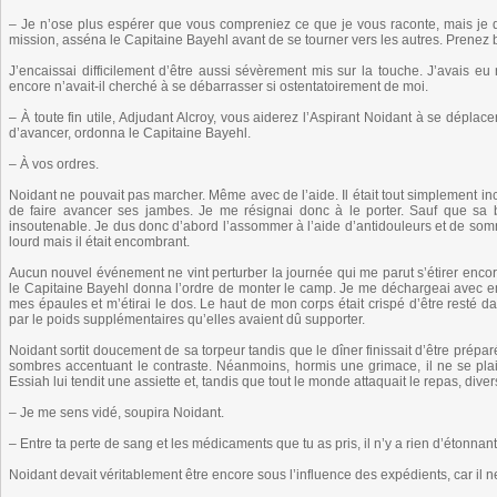
– Je n’ose plus espérer que vous compreniez ce que je vous raconte, mais je
mission, asséna le Capitaine Bayehl avant de se tourner vers les autres. Prenez bi
J’encaissai difficilement d’être aussi sévèrement mis sur la touche. J’avais 
encore n’avait-il cherché à se débarrasser si ostentatoirement de moi.
– À toute fin utile, Adjudant Alcroy, vous aiderez l’Aspirant Noidant à se dépla
d’avancer, ordonna le Capitaine Bayehl.
– À vos ordres.
Noidant ne pouvait pas marcher. Même avec de l’aide. Il était tout simplement in
de faire avancer ses jambes. Je me résignai donc à le porter. Sauf que sa
insoutenable. Je dus donc d’abord l’assommer à l’aide d’antidouleurs et de somnif
lourd mais il était encombrant.
Aucun nouvel événement ne vint perturber la journée qui me parut s’étirer enco
le Capitaine Bayehl donna l’ordre de monter le camp. Je me déchargeai avec e
mes épaules et m’étirai le dos. Le haut de mon corps était crispé d’être resté
par le poids supplémentaires qu’elles avaient dû supporter.
Noidant sortit doucement de sa torpeur tandis que le dîner finissait d’être prép
sombres accentuant le contraste. Néanmoins, hormis une grimace, il ne se plaig
Essiah lui tendit une assiette et, tandis que tout le monde attaquait le repas, diver
– Je me sens vidé, soupira Noidant.
– Entre ta perte de sang et les médicaments que tu as pris, il n’y a rien d’étonnant
Noidant devait véritablement être encore sous l’influence des expédients, car i