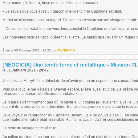
Mon monde s’effondra, brisé en des milliers de morceaux.
– Je savais que vous étiez un garçon intelligent, fit le Capitaine satisfait.
Merryl ne m’accorda pas un regard. Pas une expression sur son visage ne trahit
– Ce conseil est valable pour vous tous, conclut le Capitaine en s’adressant au re
Les nouvelles recrues l’appliquèrent à la lettre. Le mieux que j’eus fut un regard
Myriadelle
Édité
le 05 February 2021 - 18:33
par
[NÉOGICIA] Une teinte terne et métallique - Mission #1 
le 31 January 2021 - 20:42
Je détestais Merryl. Je le détestais de m’avoir donné un espoir d’une camaraderie
Plus que tout, je me détestais. D’avoir espéré. D’être aussi stupide. De m'être vo
retrouver maintenant désillusionné brutalement.
Je n’aurais définitivement pas dû m’ouvrir à lui comme je l’avais fait la veille.
étaient-ils la preuve de son désintérêt. Et nos discussions n’étaient que la révé
Je le voyais se rapprocher du Capitaine Bayehl. Et je ne pouvais pas lui en voulo
que l’autre alternative était misérable. Au moins avait-il dû tirer ces conclusions
Le reste du voyage fut miséreux.
Au milieu du cinquième jour, nous atteignîmes le fort où était détenu le jeune Or