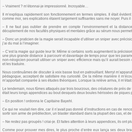
– Vraiment ? m’étonnai-je impressionné. Incroyable…
Il m’expliqua rapidement son fonctionnement en termes simples. Il était évident 
comme moi, ses explications étaient largement suffisantes sans me noyer. Puis i
– Il ne faut pas oublier de prendre en compte l’environnement et la distance,
décuplement de nos facultés physiques et mentales grâce au sérum nous permet 
– Donc un praticien de la magie serait incapable d’utiliser un sniper avec précisio
j’ai du mal à l’imaginer.
– C’est la magie qui guide leur tir. Même si certains sorts augmentent la précisio
une plus grande distance à parcourir et davantage de temps pour que les paramètr
non-néogicien pourrait utiliser un sniper avec efficience mais qu’il aurait besoi
et les traduire.
Nous continuâmes de discuter à voix basse tout en patrouillant. Merryl m’app
pédagogue, acceptant de satisfaire ma curiosité. De la même manière il m’éco
m’apportait comparée à ses études théoriques. Lorsque la relève arriva, il m’était
Le lendemain, nous fûmes attaqués par trois bourzous, des créatures de près de tr
était leurs longs appendices au bout desquels deux boules hérissées de piques 
– En position ! ordonna le Capitaine Bayehl.
Ce qui ne voulait rien dire, car il n’avait pas donné d’instructions en cas de ren
sortir son arme de prédilection, un blaster standard dans la plupart des cas, et de
– Ne restez pas groupés ! criai-je. Et faites attention à leurs appendices, ils ont plu
Comme pour prouver mes dires, le plus proche d’entre eux lança ses deux bras