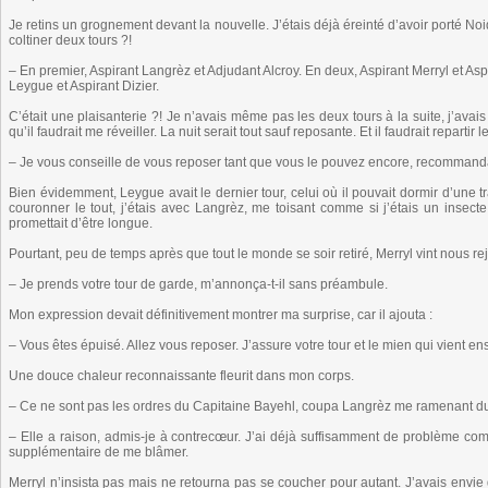
Je retins un grognement devant la nouvelle. J’étais déjà éreinté d’avoir porté No
coltiner deux tours ?!
– En premier, Aspirant Langrèz et Adjudant Alcroy. En deux, Aspirant Merryl et Aspi
Leygue et Aspirant Dizier.
C’était une plaisanterie ?! Je n’avais même pas les deux tours à la suite, j’avais
qu’il faudrait me réveiller. La nuit serait tout sauf reposante. Et il faudrait reparti
– Je vous conseille de vous reposer tant que vous le pouvez encore, recommanda l
Bien évidemment, Leygue avait le dernier tour, celui où il pouvait dormir d’une 
couronner le tout, j’étais avec Langrèz, me toisant comme si j’étais un insecte 
promettait d’être longue.
Pourtant, peu de temps après que tout le monde se soir retiré, Merryl vint nous re
– Je prends votre tour de garde, m’annonça-t-il sans préambule.
Mon expression devait définitivement montrer ma surprise, car il ajouta :
– Vous êtes épuisé. Allez vous reposer. J’assure votre tour et le mien qui vient ens
Une douce chaleur reconnaissante fleurit dans mon corps.
– Ce ne sont pas les ordres du Capitaine Bayehl, coupa Langrèz me ramenant dur
– Elle a raison, admis-je à contrecœur. J’ai déjà suffisamment de problème co
supplémentaire de me blâmer.
Merryl n’insista pas mais ne retourna pas se coucher pour autant. J’avais envie d