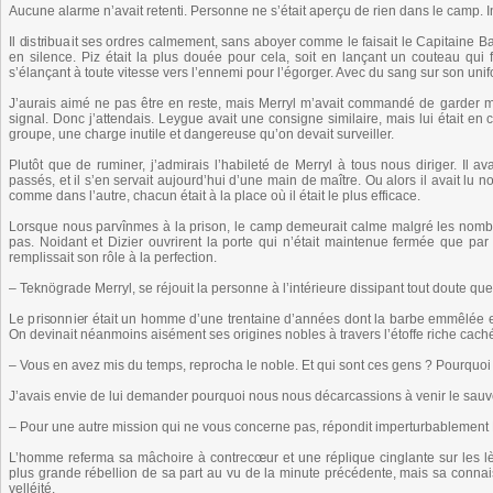
Aucune alarme n’avait retenti. Personne ne s’était aperçu de rien dans le camp. I
Il distribuait ses ordres calmement, sans aboyer comme le faisait le Capitaine B
en silence. Piz était la plus douée pour cela, soit en lançant un couteau qui
s’élançant à toute vitesse vers l’ennemi pour l’égorger. Avec du sang sur son unif
J’aurais aimé ne pas être en reste, mais Merryl m’avait commandé de garder mon b
signal. Donc j’attendais. Leygue avait une consigne similaire, mais lui était en 
groupe, une charge inutile et dangereuse qu’on devait surveiller.
Plutôt que de ruminer, j’admirais l’habileté de Merryl à tous nous diriger. Il av
passés, et il s’en servait aujourd’hui d’une main de maître. Ou alors il avait lu n
comme dans l’autre, chacun était à la place où il était le plus efficace.
Lorsque nous parvînmes à la prison, le camp demeurait calme malgré les nombr
pas. Noidant et Dizier ouvrirent la porte qui n’était maintenue fermée que pa
remplissait son rôle à la perfection.
– Teknögrade Merryl, se réjouit la personne à l’intérieure dissipant tout doute que
Le prisonnier était un homme d’une trentaine d’années dont la barbe emmêlée et 
On devinait néanmoins aisément ses origines nobles à travers l’étoffe riche caché
– Vous en avez mis du temps, reprocha le noble. Et qui sont ces gens ? Pourquo
J’avais envie de lui demander pourquoi nous nous décarcassions à venir le sauver
– Pour une autre mission qui ne vous concerne pas, répondit imperturbablement M
L’homme referma sa mâchoire à contrecœur et une réplique cinglante sur les lèv
plus grande rébellion de sa part au vu de la minute précédente, mais sa connai
velléité.