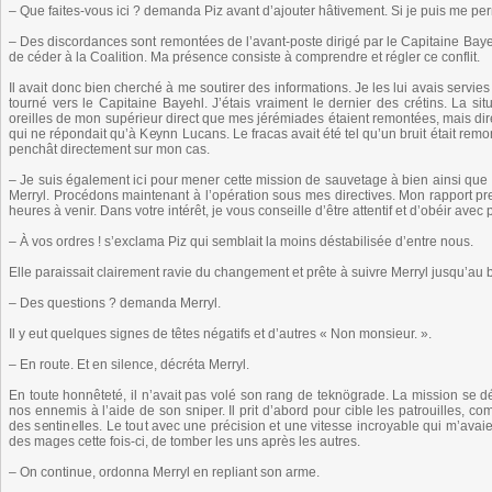
– Que faites-vous ici ? demanda Piz avant d’ajouter hâtivement. Si je puis me p
– Des discordances sont remontées de l’avant-poste dirigé par le Capitaine Bay
de céder à la Coalition. Ma présence consiste à comprendre et régler ce conflit.
Il avait donc bien cherché à me soutirer des informations. Je les lui avais servies su
tourné vers le Capitaine Bayehl. J’étais vraiment le dernier des crétins. La sit
oreilles de mon supérieur direct que mes jérémiades étaient remontées, mais dire
qui ne répondait qu’à Keynn Lucans. Le fracas avait été tel qu’un bruit était re
penchât directement sur mon cas.
– Je suis également ici pour mener cette mission de sauvetage à bien ainsi que p
Merryl. Procédons maintenant à l’opération sous mes directives. Mon rapport p
heures à venir. Dans votre intérêt, je vous conseille d’être attentif et d’obéir avec
– À vos ordres ! s’exclama Piz qui semblait la moins déstabilisée d’entre nous.
Elle paraissait clairement ravie du changement et prête à suivre Merryl jusqu’au
– Des questions ? demanda Merryl.
Il y eut quelques signes de têtes négatifs et d’autres « Non monsieur. ».
– En route. Et en silence, décréta Merryl.
En toute honnêteté, il n’avait pas volé son rang de teknögrade. La mission se 
nos ennemis à l’aide de son sniper. Il prit d’abord pour cible les patrouilles, c
des sentinelles. Le tout avec une précision et une vitesse incroyable qui m’avaien
des mages cette fois-ci, de tomber les uns après les autres.
– On continue, ordonna Merryl en repliant son arme.