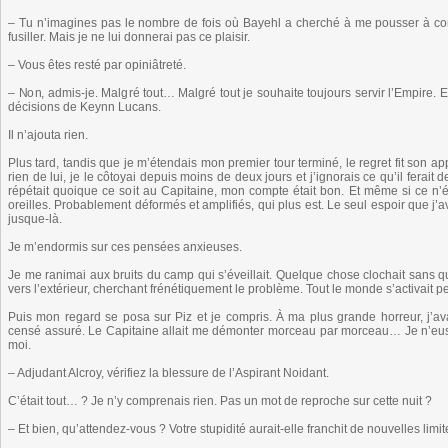
– Tu n’imagines pas le nombre de fois où Bayehl a cherché à me pousser à comm
fusiller. Mais je ne lui donnerai pas ce plaisir.
– Vous êtes resté par opiniâtreté.
– Non, admis-je. Malgré tout… Malgré tout je souhaite toujours servir l’Empire. E
décisions de Keynn Lucans.
Il n’ajouta rien.
Plus tard, tandis que je m’étendais mon premier tour terminé, le regret fit son ap
rien de lui, je le côtoyai depuis moins de deux jours et j’ignorais ce qu’il ferait 
répétait quoique ce soit au Capitaine, mon compte était bon. Et même si ce n’ét
oreilles. Probablement déformés et amplifiés, qui plus est. Le seul espoir que j’av
jusque-là.
Je m’endormis sur ces pensées anxieuses.
Je me ranimai aux bruits du camp qui s’éveillait. Quelque chose clochait sans q
vers l’extérieur, cherchant frénétiquement le problème. Tout le monde s’activait 
Puis mon regard se posa sur Piz et je compris. À ma plus grande horreur, j’ava
censé assuré. Le Capitaine allait me démonter morceau par morceau… Je n’eus p
moi.
– Adjudant Alcroy, vérifiez la blessure de l’Aspirant Noidant.
C’était tout… ? Je n’y comprenais rien. Pas un mot de reproche sur cette nuit ?
– Et bien, qu’attendez-vous ? Votre stupidité aurait-elle franchit de nouvelles limi