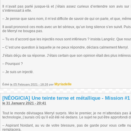
Il n’avait pas parlé jusque-là et j’étais assez curieux d’entendre son avis su
s’intéressait à elle.
– Je pense que sans nom, il m’est difficile de savoir de qui on parle, et que, mê
Il avait prononcé ces mots avec un tel sérieux, qu’un long silence s’en suivit. Pui
de Merryl ne bougea pas.
– Tu es d’accord que les injectés nous sont inférieurs ? insista Langrèz. Que no
– C’est une question à laquelle je ne peux répondre, déclara calmement Merryl.
J’étais déçu de sa réponse. J’étais certain que son opinion était des plus intéres
– Pourquoi ?
– Je suis un injecté.
Myriadelle
Édité
le 05 February 2021 - 18:26
par
[NÉOGICIA] Une teinte terne et métallique - Mission #1 
le 31 January 2021 - 20:41
Tout le monde dévisagea Merryl surpris. Moi le premier, je ne m’attendais pas 
technologie, j’aurais crû qu’il eût été né dedans. Le sujet ne put être approfondi
– Aspirant Noidant, au vu de votre blessure, pas de garde pour vous cette nuit.
remplacera.