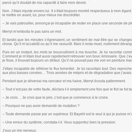
parce qu’il doutait de ma capacité à faire mon devoir.
Non. J’étais injuste envers lui. Il s’était toujours montré respectueux à mon égard
le mettre en avant, lui, pour mieux me discréditer.
– Je vais patrouiller, annonçai-je incapable de rester en place une seconde de p
Merryl m’emboita le pas sans un mot.
Et tandis que les minutes s’égrenaient, un sentiment de mal-être qui se changeai
chose. Qu’il m’accablât ou qu’il me rassurât. Mais il resta muet, nullement dérang
Puis en un instant, les mots se bousculèrent à ma bouche. Je lui racontai comm
Comment je m’étais tout aussi rapidement retrouver son bouc émissaire. Que j’av
je fisse, il trouvait toujours un défaut. Qu’il ne pouvait pas me voir en peinture
J’étais incapable de réfréner le flux torrentiel. Je lui racontais tout. Des reproc
aux plus basses corvées… Trois années de mépris et de dégradation que j’avais 
Pendant que je déversai ma rancœur et ma haine, Merryl écouta patiemment.
– Tout n’est pas de votre faute, déclara-t-il simplement une fois que le flot se fut tar
– Je crois… Je crois que le pire, c’est que je commence à le croire.
– Pourquoi ne pas avoir demandé de mutation ?
– Toute demande passe par un supérieur. Et Bayehl est le seul à qui je puisse m’
– Une erreur du système, constata-t-il. Vous supportez bien la pression.
J’eus un rire nerveux.