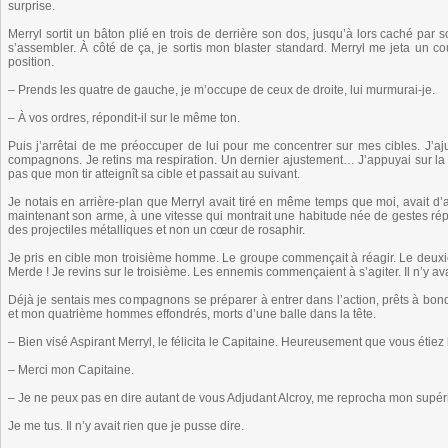
surprise.
Merryl sortit un bâton plié en trois de derrière son dos, jusqu’à lors caché par 
s’assembler. À côté de ça, je sortis mon blaster standard. Merryl me jeta u
position.
– Prends les quatre de gauche, je m’occupe de ceux de droite, lui murmurai-je.
– À vos ordres, répondit-il sur le même ton.
Puis j’arrêtai de me préoccuper de lui pour me concentrer sur mes cibles. J’aju
compagnons. Je retins ma respiration. Un dernier ajustement… J’appuyai sur la 
pas que mon tir atteignît sa cible et passait au suivant.
Je notais en arrière-plan que Merryl avait tiré en même temps que moi, avait d’ai
maintenant son arme, à une vitesse qui montrait une habitude née de gestes répétés
des projectiles métalliques et non un cœur de rosaphir.
Je pris en cible mon troisième homme. Le groupe commençait à réagir. Le deuxiè
Merde ! Je revins sur le troisième. Les ennemis commençaient à s’agiter. Il n’y a
Déjà je sentais mes compagnons se préparer à entrer dans l’action, prêts à bondir
et mon quatrième hommes effondrés, morts d’une balle dans la tête.
– Bien visé Aspirant Merryl, le félicita le Capitaine. Heureusement que vous étiez 
– Merci mon Capitaine.
– Je ne peux pas en dire autant de vous Adjudant Alcroy, me reprocha mon supéri
Je me tus. Il n’y avait rien que je pusse dire.