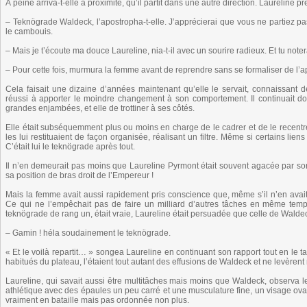
À peine arriva-t-elle à proximité, qu’il partit dans une autre direction. Laureline pr
– Teknögrade Waldeck, l’apostropha-t-elle. J’apprécierai que vous ne partiez p
le cambouis.
– Mais je t’écoute ma douce Laureline, nia-t-il avec un sourire radieux. Et tu n
– Pour cette fois, murmura la femme avant de reprendre sans se formaliser de l’app
Cela faisait une dizaine d’années maintenant qu’elle le servait, connaissant 
réussi à apporter le moindre changement à son comportement. Il continuait don
grandes enjambées, et elle de trottiner à ses côtés.
Elle était subséquemment plus ou moins en charge de le cadrer et de le recentrer. 
les lui restituaient de façon organisée, réalisant un filtre. Même si certains lien
C’était lui le teknögrade après tout.
Il n’en demeurait pas moins que Laureline Pyrmont était souvent agacée par so
sa position de bras droit de l’Empereur !
Mais la femme avait aussi rapidement pris conscience que, même s’il n’en avait
Ce qui ne l’empêchait pas de faire un milliard d’autres tâches en même temp
teknögrade de rang un, était vraie, Laureline était persuadée que celle de Waldec
– Gamin ! héla soudainement le teknögrade.
« Et le voilà repartit… » songea Laureline en continuant son rapport tout en le t
habitués du plateau, l’étaient tout autant des effusions de Waldeck et ne levèrent
Laureline, qui savait aussi être multitâches mais moins que Waldeck, observa le 
athlétique avec des épaules un peu carré et une musculature fine, un visage ov
vraiment en bataille mais pas ordonnée non plus.