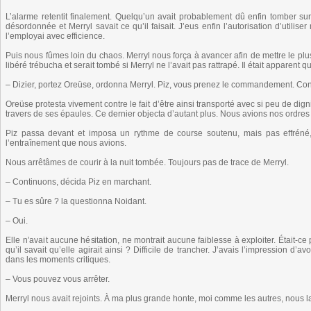
L’alarme retentit finalement. Quelqu’un avait probablement dû enfin tomber sur
désordonnée et Merryl savait ce qu’il faisait. J’eus enfin l’autorisation d’utilis
l’employai avec efficience.
Puis nous fûmes loin du chaos. Merryl nous força à avancer afin de mettre le p
libéré trébucha et serait tombé si Merryl ne l’avait pas rattrapé. Il était apparent qu
– Dizier, portez Oreüse, ordonna Merryl. Piz, vous prenez le commandement. Cont
Oreüse protesta vivement contre le fait d’être ainsi transporté avec si peu de dig
travers de ses épaules. Ce dernier objecta d’autant plus. Nous avions nos ordres e
Piz passa devant et imposa un rythme de course soutenu, mais pas effréné,
l’entraînement que nous avions.
Nous arrêtâmes de courir à la nuit tombée. Toujours pas de trace de Merryl.
– Continuons, décida Piz en marchant.
– Tu es sûre ? la questionna Noidant.
– Oui.
Elle n’avait aucune hésitation, ne montrait aucune faiblesse à exploiter. Était-ce 
qu’il savait qu’elle agirait ainsi ? Difficile de trancher. J’avais l’impression d’
dans les moments critiques.
– Vous pouvez vous arrêter.
Merryl nous avait rejoints. À ma plus grande honte, moi comme les autres, nous 