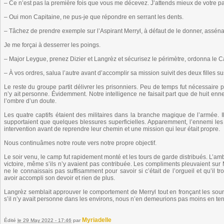
– Ce n’est pas la première fois que vous me décevez. J’attends mieux de votre par
– Oui mon Capitaine, ne pus-je que répondre en serrant les dents.
– Tâchez de prendre exemple sur l’Aspirant Merryl, à défaut de le donner, asséna-t
Je me forçai à desserrer les poings.
– Major Leygue, prenez Dizier et Langrèz et sécurisez le périmètre, ordonna le C
– À vos ordres, salua l’autre avant d’accomplir sa mission suivit des deux filles 
Le reste du groupe partit délivrer les prisonniers. Peu de temps fut nécessaire p
n’y ait personne. Évidemment. Notre intelligence ne faisait part que de huit ennem
l’ombre d’un doute.
Les quatre captifs étaient des militaires dans la branche magique de l’armée. Il
supportaient que quelques blessures superficielles. Apparemment, l’ennemi les av
intervention avant de reprendre leur chemin et une mission qui leur était propre.
Nous continuâmes notre route vers notre propre objectif.
Le soir venu, le camp fut rapidement monté et les tours de garde distribués. L’amb
victoire, même s’ils n’y avaient pas contribuée. Les compliments pleuvaient sur Me
ne le connaissais pas suffisamment pour savoir si c’était de l’orgueil et qu’il trouv
avoir accompli son devoir et rien de plus.
Langrèz semblait approuver le comportement de Merryl tout en fronçant les sourc
s’il n’y avait personne dans les environs, nous n’en demeurions pas moins en terr
Myriadelle
Édité
le 29 May 2022 - 17:46
par