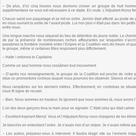
– De plus, d’ici cinq heures nous devrions croiser un groupe de huit homme
supplémentaire ne vous est nécessaire à ce stade. En route. L’Adjudant Alcroy f
Chacun saisit son paquetage et se mit en ordre. Jernön était affecté au poste de
en nous ouvrant la sortie de l’avant-poste. Lui non plus n’était pas dans les peti
entre nous.
Une longue marche nous séparait du lieu de détention du jeune noble. Le chemin é
de par la présence de nombreuses roches affleurantes sur lesquelles s’acc
passâmes la frontière invisible entre l’Empire et la Coalition vers dix heure et qu
le groupe, même si certaines filles respiraient plus difficilement.
– Halte ! ordonna le Capitaine.
Comme un seul homme nous cessâmes tout mouvement.
– D’après nos renseignements, le groupe de la Coalition est proche de notre p
situe un promontoire rocheux duquel nous pourrons les observer. Silence et en a
Nous rampâmes sur les derniers mètres. Effectivement, en contrebas se situaie
nous fit signe de reculer.
– Bien. Nous sommes en hauteur, ils ignorent que nous sommes là, nous avons l’av
L’un des deux garçons leva la main pour se signaler. C’était celui qui était calme.
– Excellent Aspirant Merryl. Vous et l’Adjudant Alcroy vous chargerez de les élimi
Je blanchis en entendant l’ordre. Je n’avais rien d’un sniper. Je n’avais même pa
– Les autres, préparez-vous à intervenir. Il faudra réagir vite ou l’ennemi risq