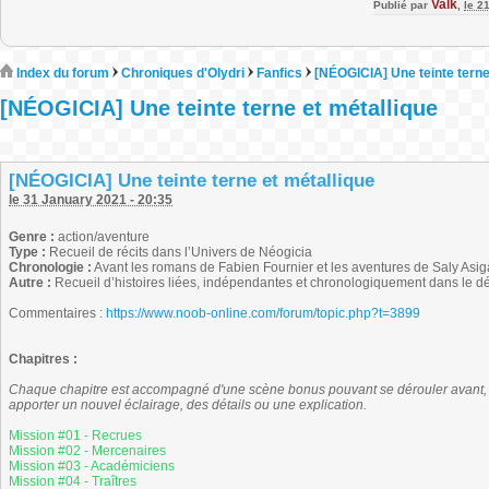
Valk
Publié par
,
le 2
Index du forum
Chroniques d'Olydri
Fanfics
[NÉOGICIA] Une teinte terne
[NÉOGICIA] Une teinte terne et métallique
[NÉOGICIA] Une teinte terne et métallique
le 31 January 2021 - 20:35
Genre :
action/aventure
Type :
Recueil de récits dans l’Univers de Néogicia
Chronologie :
Avant les romans de Fabien Fournier et les aventures de Saly Asig
Autre :
Recueil d’histoires liées, indépendantes et chronologiquement dans le d
Commentaires :
https://www.noob-online.com/forum/topic.php?t=3899
Chapitres :
Chaque chapitre est accompagné d'une scène bonus pouvant se dérouler avant, p
apporter un nouvel éclairage, des détails ou une explication.
Mission #01 - Recrues
Mission #02 - Mercenaires
Mission #03 - Académiciens
Mission #04 - Traîtres