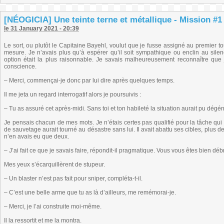
[NÉOGICIA] Une teinte terne et métallique - Mission #1 
le 31 January 2021 - 20:39
Le sort, ou plutôt le Capitaine Bayehl, voulut que je fusse assigné au premier to
mesure. Je n’avais plus qu’à espérer qu’il soit sympathique ou enclin au sile
option était la plus raisonnable. Je savais malheureusement reconnaître que 
conscience.
– Merci, commençai-je donc par lui dire après quelques temps.
Il me jeta un regard interrogatif alors je poursuivis :
– Tu as assuré cet après-midi. Sans toi et ton habileté la situation aurait pu dégén
Je pensais chacun de mes mots. Je n’étais certes pas qualifié pour la tâche qui 
de sauvetage aurait tourné au désastre sans lui. Il avait abattu ses cibles, plus deu
n’en avais eu que deux.
– J’ai fait ce que je savais faire, répondit-il pragmatique. Vous vous êtes bien débr
Mes yeux s’écarquillèrent de stupeur.
– Un blaster n’est pas fait pour sniper, compléta-t-il.
– C’est une belle arme que tu as là d’ailleurs, me remémorai-je.
– Merci, je l’ai construite moi-même.
Il la ressortit et me la montra.