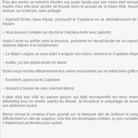
Puis des perles se mirent à dévaler ses joues tandis que son corps était secou
repéré chez elle pour qu’elle se trouvât dans le groupe de la future élite. Aucun
évaluer sur le terrain, sans préjugé.
– Aspirant Dizier, beau travail, poursuivit le Capitaine en se désintéressant de
équipe.
– Vous pouvez compter sur ma force ! déclara-t-elle avec aplomb.
Après l’avoir vu arrêter ainsi le bourzou, personne ne devait douter de sa capaci
saillants dignes d’un bodybuilder.
– Le Major Leygue va vous aider à soigner vos mains, ordonna le Capitaine Baye
– Inutile, j’ai des gants armés en titane.
Dizier nous montra effectivement des mains recouvertes par un métal bien griffé m
– Excellent, approuva le Capitaine.
– Noidant a besoin de soin, intervint Merryl.
Il était déjà aux côté du pauvre garçon qui était recroquevillé les deux ma
débriefing pour se rendre auprès du blessé. Je récupérai le paquetage de seco
son abdomen lacéré.
Merryl versait le contenu d’une gourde sur la blessure afin de nettoyer le san
difficilement un râle de supplice. Une fois les dommages visibles, je pus constat
n’étaient pas profondes pour autant.