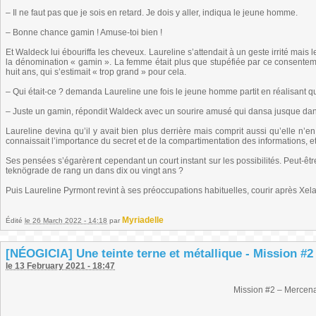
– Il ne faut pas que je sois en retard. Je dois y aller, indiqua le jeune homme.
– Bonne chance gamin ! Amuse-toi bien !
Et Waldeck lui ébouriffa les cheveux. Laureline s’attendait à un geste irrité mais
la dénomination « gamin ». La femme était plus que stupéfiée par ce consentem
huit ans, qui s’estimait « trop grand » pour cela.
– Qui était-ce ? demanda Laureline une fois le jeune homme partit en réalisant 
– Juste un gamin, répondit Waldeck avec un sourire amusé qui dansa jusque dan
Laureline devina qu’il y avait bien plus derrière mais comprit aussi qu’elle n
connaissait l’importance du secret et de la compartimentation des informations, et
Ses pensées s’égarèrent cependant un court instant sur les possibilités. Peut-être 
teknögrade de rang un dans dix ou vingt ans ?
Puis Laureline Pyrmont revint à ses préoccupations habituelles, courir après Xel
Myriadelle
Édité
le 26 March 2022 - 14:18
par
[NÉOGICIA] Une teinte terne et métallique - Mission #2
le 13 February 2021 - 18:47
Mission #2 – Mercena