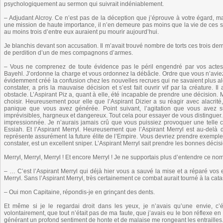
psychologiquement au sermon qui suivrait indéniablement.
– Adjudant Alcroy. Ce n’est pas de la déception que j’éprouve à votre égard,
une mission de haute importance, il n’en demeure pas moins que la vie de ces six
au moins trois d’entre eux auraient pu mourir aujourd’hui.
Je blanchis devant son accusation. Il m’avait trouvé nombre de torts ces trois de
de perdition d’un de mes compagnons d’armes.
– Vous ne comprenez de toute évidence pas le péril engendré par vos actes.
Bayehl. J’ordonne la charge et vous ordonnez la débâcle. Ordre que vous n’aviez 
évidemment créé la confusion chez les nouvelles recrues qui ne savaient plus a
constater, a pris la mauvaise décision et s’est fait ouvrir vif par la créature. 
obstacle. L’Aspirant Piz a, quant à elle, été incapable de prendre une décision. M
choisir. Heureusement pour elle que l’Aspirant Dizier a su réagir avec alacrité,
panique que vous avez générée. Point suivant, l’agitation que vous avez s
imprévisibles, hargneux et dangereux. Tout cela pour essayer de vous distinguer. 
impressionnée. Je n’aurais jamais crû que vous puissiez provoquer une telle c
Essiah. Et l’Aspirant Merryl. Heureusement que l’Aspirant Merryl est au-delà 
représente assurément la future élite de l’Empire. Vous devriez prendre exemple 
constater, est un excellent sniper. L’Aspirant Merryl sait prendre les bonnes déc
Merryl, Merryl, Merryl ! Et encore Merryl ! Je ne supportais plus d’entendre ce nom
– … C’est l’Aspirant Merryl qui déjà hier vous a sauvé la mise et a réparé vos 
Merryl. Sans l’Aspirant Merryl, très certainement ce combat aurait tourné à la c
– Oui mon Capitaine, répondis-je en grinçant des dents.
Et même si je le regardai droit dans les yeux, je n’avais qu’une envie, c’éta
volontairement, que tout n’était pas de ma faute, que j’avais eu le bon réflexe en 
générant un profond sentiment de honte et de malaise me rongeant les entrailles