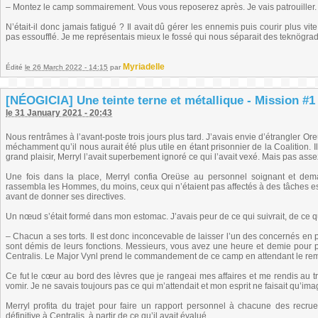
– Montez le camp sommairement. Vous vous reposerez après. Je vais patrouiller.
N’était-il donc jamais fatigué ? Il avait dû gérer les ennemis puis courir plus vi
pas essoufflé. Je me représentais mieux le fossé qui nous séparait des teknögra
Myriadelle
Édité
le 26 March 2022 - 14:15
par
[NÉOGICIA] Une teinte terne et métallique - Mission #1 (
le 31 January 2021 - 20:43
Nous rentrâmes à l’avant-poste trois jours plus tard. J’avais envie d’étrangler Ore
méchamment qu’il nous aurait été plus utile en étant prisonnier de la Coalition. 
grand plaisir, Merryl l’avait superbement ignoré ce qui l’avait vexé. Mais pas asse
Une fois dans la place, Merryl confia Oreüse au personnel soignant et dem
rassembla les Hommes, du moins, ceux qui n’étaient pas affectés à des tâches e
avant de donner ses directives.
Un nœud s’était formé dans mon estomac. J’avais peur de ce qui suivrait, de ce qu
– Chacun a ses torts. Il est donc inconcevable de laisser l’un des concernés en 
sont démis de leurs fonctions. Messieurs, vous avez une heure et demie pour p
Centralis. Le Major Vynl prend le commandement de ce camp en attendant le re
Ce fut le cœur au bord des lèvres que je rangeai mes affaires et me rendis au tr
vomir. Je ne savais toujours pas ce qui m’attendait et mon esprit ne faisait qu’imag
Merryl profita du trajet pour faire un rapport personnel à chacune des recrues
définitive à Centralis, à partir de ce qu’il avait évalué.