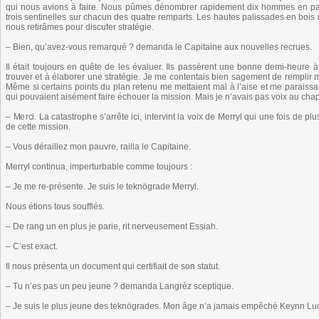
qui nous avions à faire. Nous pûmes dénombrer rapidement dix hommes en patrou
trois sentinelles sur chacun des quatre remparts. Les hautes palissades en bois 
nous retirâmes pour discuter stratégie.
– Bien, qu’avez-vous remarqué ? demanda le Capitaine aux nouvelles recrues.
Il était toujours en quête de les évaluer. Ils passèrent une bonne demi-heure à d
trouver et à élaborer une stratégie. Je me contentais bien sagement de remplir mo
Même si certains points du plan retenu me mettaient mal à l’aise et me paraissai
qui pouvaient aisément faire échouer la mission. Mais je n’avais pas voix au chap
– Merci. La catastrophe s’arrête ici, intervint la voix de Merryl qui une fois de
de cette mission.
– Vous déraillez mon pauvre, railla le Capitaine.
Merryl continua, imperturbable comme toujours :
– Je me re-présente. Je suis le teknögrade Merryl.
Nous étions tous soufflés.
– De rang un en plus je parie, rit nerveusement Essiah.
– C’est exact.
Il nous présenta un document qui certifiait de son statut.
– Tu n’es pas un peu jeune ? demanda Langrèz sceptique.
– Je suis le plus jeune des teknögrades. Mon âge n’a jamais empêché Keynn Luc