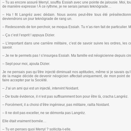
– Tu as encore assuré Merryl, souffla Essiah avec une pointe de jalousie. Moi, tou
de manière expresse ! À ce rythme, je ne serais jamais teknögrade…
– Ha ! fit Langrèz avec dédain. Nous avons peut-être tous été présélectionné
deviendrons un jour teknögrade de rang un.
– Redescends de ton perchoir, se moqua Essiah. Tu n’as rien fait de particulier. Mo
– Ça c’est l’esprit ! appuya Dizier.
– L’important dans une carrière militaire, c’est de savoir suivre les ordres, les
savoir.
– Je ne te permets pas ! s’insurgea Essiah. Ma famille est néogicienne depuis ci
– Sept pour moi, ajouta Dizier.
Je ne pensais pas qu’être injecté diminuait nos aptitudes, même si je savais qu’
de la magie décide de devenir néogicien affectait uniquement, de mon point de 
faire accepter par la Société.
– J’ai un ami qui est un injecté, intervint Noidant.
– De toute évidence, il n’est pas suffisamment bon pour être là, cracha Langrèz.
– Forcément, il a choisi d’être ingénieur, pas militaire, railla Noidant.
– Il ne doit pas exceller, ne se démonta pas Langrèz.
Elle était vraiment bornée…
– Tu en penses quoi Merryl ? sollicita-t-elle.