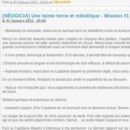
Myriadelle
Édité
le 05 February 2021 - 18:20
par
[NÉOGICIA] Une teinte terne et métallique - Mission #1 
le 31 January 2021 - 20:40
– Maintenez-le immobile, ordonnai-je sachant qu’il se débattrait contre la douleu
Merryl lui saisit les épaules tandis que Langrèz se chargea des jambes. J’appliq
une épaisse couche de pâte censée régénérer les tissus. Merryl aida ensuite No
grande connaissance médicale mais un minimum était demandé à chaque soldat po
– Il s’en sortira, annonçai-je finalement. D’ici demain, il devrait être de nouveau 
L’Empire pouvait se targuer d’une technologie de soin efficace, à défaut de pouvoi
– Aspirant Noidant, reprit alors le Capitaine Bayehl le problème réglé, vous avez
En ce moment même, Noidant ne devait pas sentir le superficiel de sa blessure.
– Mais je ne m’inquiète pas. Vous apprendrez à prendre de meilleures décisions 
de leçon.
Noidant grimaça et acquiesça en silence.
– Aspirant Langrèz, fit le Capitaine en se tournant vers la dernière recrue. Bonne 
Le visage de la jeune fille se mit à rayonner de fierté. Puis elle regarda les autr
agi et que les autres étaient des échecs. Génial… un autre Major Leygue en vu
Puis le Capitaine Bayehl s’intéressa à ma personne. Le dernier rapport sur sa lis