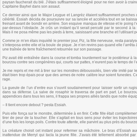
paysan faucherait du blé. J’étais suffisamment éloigné pour ne rien avoir à craind
Capitaine Bayhel dans son assaut.
Ce dernier ainsi que le Major Leygue et Langrèz étaient suffisamment proches d
célérité. Essiah décida de poursuivre sur sa lancée et accéléra tout en se baissa
freinant avant de bondir en arrière. Son esquive manqua de vitesse et le poing l’
par-dessus l’obstacle. Je crûs un instant qu’il serait percuté par le second à la 
Mais il ne posa même pas les pieds à terre, saisissant une branche et l’utilisant 
Comme je m’en étais inquiété le premier jour, Piz, la fille nerveuse, resta paralysé
s’interposa entre elle et la boule de pique. Je n’en revins pas quand elle l’arrêt
une traînée de terre fraîchement retournée sur son passage.
Piz avait été entraînée dans la course et tomba lourdement sur le postérieur à la f
bourzou contre ses congénères qui, courts sur pattes, n’eurent pas le temps de l’esq
Je me repris et me mit à tirer sur les monstres déboussolés, bien vite imité par le
était bien trop épais pour que des armes de notre calibre leur soient funestes. Cel
rage.
La gueule de l’un d’entre eux s’ouvrit soudainement pour laisser sortir un rugis
dans sa défense. La salve de rosaphir le traversa de part en part. Le bourzou 
appendices dans tous les sens, il frappa ses propres alliés tandis que notre équi
– Il tient encore debout ? pesta Essiah.
Puis elle fonça sur le monstre, déterminée à en finir. Cette fille était complèteme
tirer de peur de la toucher. Elle s’agitait en tous sens pour éviter les trajectoi
d’une fois les longs poils. Contre toute attente, elle parvint au plus près du bourz
La créature choisit cet instant pour refermer sa mâchoire. Le bras d’Essiah aura
inattendue de Merryl qui tacla la jeune fille. J’avais été tellement absorbé p