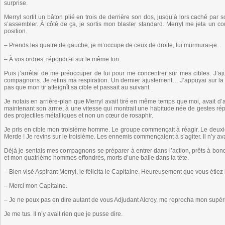
surprise.
Merryl sortit un bâton plié en trois de derrière son dos, jusqu’à lors caché par 
s’assembler. À côté de ça, je sortis mon blaster standard. Merryl me jeta u
position.
– Prends les quatre de gauche, je m’occupe de ceux de droite, lui murmurai-je.
– À vos ordres, répondit-il sur le même ton.
Puis j’arrêtai de me préoccuper de lui pour me concentrer sur mes cibles. J’aju
compagnons. Je retins ma respiration. Un dernier ajustement… J’appuyai sur la 
pas que mon tir atteignît sa cible et passait au suivant.
Je notais en arrière-plan que Merryl avait tiré en même temps que moi, avait d’ai
maintenant son arme, à une vitesse qui montrait une habitude née de gestes répétés
des projectiles métalliques et non un cœur de rosaphir.
Je pris en cible mon troisième homme. Le groupe commençait à réagir. Le deuxiè
Merde ! Je revins sur le troisième. Les ennemis commençaient à s’agiter. Il n’y a
Déjà je sentais mes compagnons se préparer à entrer dans l’action, prêts à bondir
et mon quatrième hommes effondrés, morts d’une balle dans la tête.
– Bien visé Aspirant Merryl, le félicita le Capitaine. Heureusement que vous étiez 
– Merci mon Capitaine.
– Je ne peux pas en dire autant de vous Adjudant Alcroy, me reprocha mon supéri
Je me tus. Il n’y avait rien que je pusse dire.