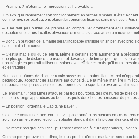
– Vraiment ? m’étonnai-je impressionné. Incroyable…
Il m’expliqua rapidement son fonctionnement en termes simples. Il était évident 
comme moi, ses explications étaient largement suffisantes sans me noyer. Puis i
– Il ne faut pas oublier de prendre en compte l’environnement et la distance,
décuplement de nos facultés physiques et mentales grâce au sérum nous permet 
– Donc un praticien de la magie serait incapable d’utiliser un sniper avec précisio
j’ai du mal à l’imaginer.
– C’est la magie qui guide leur tir. Même si certains sorts augmentent la précisio
une plus grande distance à parcourir et davantage de temps pour que les paramètr
non-néogicien pourrait utiliser un sniper avec efficience mais qu’il aurait besoi
et les traduire.
Nous continuâmes de discuter à voix basse tout en patrouillant. Merryl m’app
pédagogue, acceptant de satisfaire ma curiosité. De la même manière il m’éco
m’apportait comparée à ses études théoriques. Lorsque la relève arriva, il m’était
Le lendemain, nous fûmes attaqués par trois bourzous, des créatures de près de tr
était leurs longs appendices au bout desquels deux boules hérissées de piques 
– En position ! ordonna le Capitaine Bayehl.
Ce qui ne voulait rien dire, car il n’avait pas donné d’instructions en cas de ren
sortir son arme de prédilection, un blaster standard dans la plupart des cas, et de
– Ne restez pas groupés ! criai-je. Et faites attention à leurs appendices, ils ont plu
Comme pour prouver mes dires, le plus proche d’entre eux lança ses deux bras