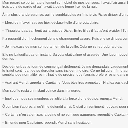
Mon regard se porta naturellement sur l’objet de mes pensées. Il avait l’air aussi 
trois tours de garde et qu’il avait à peine fermé l’œil de la nuit.
À ma plus grande surprise, qui ne semblait plus en finir, je vis Piz se diriger d’un 
– Merci de m’avoir sauvée hier, déclara-t-elle d’une voix claire.
– T’inquiète pas, va ! tonitrua la voix de Dizier. Entre filles il faut s’entre-aider ! 
Piz répondit d’un hochement de tête étrangement assuré. Puis elle se dirigea vers
– Je m’excuse de mon comportement de la veille. Cela ne se reproduira plus.
Elle ne bafouilla pas un instant. Sa voix était calme et assurée. Une lueur nouvell
dernier.
Décidément, cette journée commençait drôlement. Je me demandais vaguement si
le trajet continuait de se dérouler sans incident notoire. Ce ne fut qu’en fin d’a
semblant de normalité revint. Inutile de préciser que j’aurais préféré rester dans m
– Aspirant Merryl, appela le Capitaine. Vous êtes très prometteur. N’allez pas g
Mon souffle resta un instant coincé dans ma gorge.
– Impliquer tous ses membres est utile à la force d’une équipe, énonça Merryl.
Ô combien j’appréciai qu’il me défendît ainsi. C’était un sentiment nouveau pour 
– Certains n’en valent pas la peine et ne sont que gangrène, répondit le Capitai
– Entendu mon Capitaine, répondit Merryl sans hésitation.