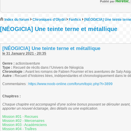
Heretoc
Publié par
,
Index du forum
Chroniques d'Olydri
Fanfics
[NÉOGICIA] Une teinte terne
[NÉOGICIA] Une teinte terne et métallique
[NÉOGICIA] Une teinte terne et métallique
le 31 January 2021 - 20:35
Genre :
action/aventure
Type :
Recueil de récits dans l’Univers de Néogicia
Chronologie :
Avant les romans de Fabien Fournier et les aventures de Saly Asig
Autre :
Recueil d’histoires liées, indépendantes et chronologiquement dans le d
Commentaires :
https://www.noob-online.com/forum/topic.php?t=3899
Chapitres :
Chaque chapitre est accompagné d'une scène bonus pouvant se dérouler avant, p
apporter un nouvel éclairage, des détails ou une explication.
Mission #01 - Recrues
Mission #02 - Mercenaires
Mission #03 - Académiciens
Mission #04 - Traîtres