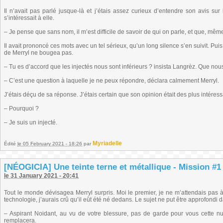
Il n’avait pas parlé jusque-là et j’étais assez curieux d’entendre son avis su
s’intéressait à elle.
– Je pense que sans nom, il m’est difficile de savoir de qui on parle, et que, mê
Il avait prononcé ces mots avec un tel sérieux, qu’un long silence s’en suivit. Pui
de Merryl ne bougea pas.
– Tu es d’accord que les injectés nous sont inférieurs ? insista Langrèz. Que no
– C’est une question à laquelle je ne peux répondre, déclara calmement Merryl.
J’étais déçu de sa réponse. J’étais certain que son opinion était des plus intéres
– Pourquoi ?
– Je suis un injecté.
Myriadelle
Édité
le 05 February 2021 - 18:26
par
[NÉOGICIA] Une teinte terne et métallique - Mission #1 
le 31 January 2021 - 20:41
Tout le monde dévisagea Merryl surpris. Moi le premier, je ne m’attendais pas 
technologie, j’aurais crû qu’il eût été né dedans. Le sujet ne put être approfondi
– Aspirant Noidant, au vu de votre blessure, pas de garde pour vous cette nuit.
remplacera.