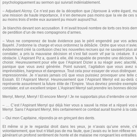
psychologiquement au sermon qui suivrait indéniablement.
– Adjudant Alcroy. Ce n’est pas de la déception que j’éprouve à votre égard,
une mission de haute importance, il n’en demeure pas moins que la vie de ces six
au moins trois d’entre eux auraient pu mourir aujourd’hui.
Je blanchis devant son accusation. Il m’avait trouvé nombre de torts ces trois de
de perdition d’un de mes compagnons d’armes.
– Vous ne comprenez de toute évidence pas le péril engendré par vos actes.
Bayehl. J’ordonne la charge et vous ordonnez la débâcle. Ordre que vous n’aviez 
évidemment créé la confusion chez les nouvelles recrues qui ne savaient plus a
constater, a pris la mauvaise décision et s’est fait ouvrir vif par la créature. 
obstacle. L’Aspirant Piz a, quant à elle, été incapable de prendre une décision. M
choisir. Heureusement pour elle que l’Aspirant Dizier a su réagir avec alacrité,
panique que vous avez générée. Point suivant, l’agitation que vous avez s
imprévisibles, hargneux et dangereux. Tout cela pour essayer de vous distinguer. 
impressionnée. Je n’aurais jamais crû que vous puissiez provoquer une telle c
Essiah. Et l’Aspirant Merryl. Heureusement que l’Aspirant Merryl est au-delà 
représente assurément la future élite de l’Empire. Vous devriez prendre exemple 
constater, est un excellent sniper. L’Aspirant Merryl sait prendre les bonnes déc
Merryl, Merryl, Merryl ! Et encore Merryl ! Je ne supportais plus d’entendre ce nom
– … C’est l’Aspirant Merryl qui déjà hier vous a sauvé la mise et a réparé vos 
Merryl. Sans l’Aspirant Merryl, très certainement ce combat aurait tourné à la c
– Oui mon Capitaine, répondis-je en grinçant des dents.
Et même si je le regardai droit dans les yeux, je n’avais qu’une envie, c’éta
volontairement, que tout n’était pas de ma faute, que j’avais eu le bon réflexe en 
générant un profond sentiment de honte et de malaise me rongeant les entrailles