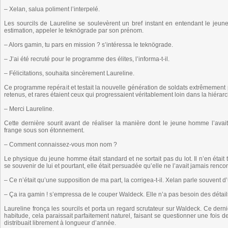
– Xelan, salua poliment l’interpelé.
Les sourcils de Laureline se soulevèrent un bref instant en entendant le jeu
estimation, appeler le teknögrade par son prénom.
– Alors gamin, tu pars en mission ? s’intéressa le teknögrade.
– J’ai été recruté pour le programme des élites, l’informa-t-il.
– Félicitations, souhaita sincèrement Laureline.
Ce programme repérait et testait la nouvelle génération de soldats extrêmement p
retenus, et rares étaient ceux qui progressaient véritablement loin dans la hiérarc
– Merci Laureline.
Cette dernière sourit avant de réaliser la manière dont le jeune homme l’avai
frange sous son étonnement.
– Comment connaissez-vous mon nom ?
Le physique du jeune homme était standard et ne sortait pas du lot. Il n’en était 
se souvenir de lui et pourtant, elle était persuadée qu’elle ne l’avait jamais rencon
– Ce n’était qu’une supposition de ma part, la corrigea-t-il. Xelan parle souvent d
– Ça ira gamin ! s’empressa de le couper Waldeck. Elle n’a pas besoin des détail
Laureline fronça les sourcils et porta un regard scrutateur sur Waldeck. Ce dern
habitude, cela paraissait parfaitement naturel, faisant se questionner une fois d
distribuait librement à longueur d’année.