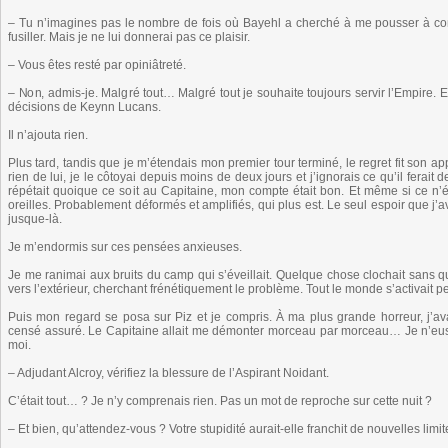
– Tu n’imagines pas le nombre de fois où Bayehl a cherché à me pousser à comm
fusiller. Mais je ne lui donnerai pas ce plaisir.
– Vous êtes resté par opiniâtreté.
– Non, admis-je. Malgré tout… Malgré tout je souhaite toujours servir l’Empire. E
décisions de Keynn Lucans.
Il n’ajouta rien.
Plus tard, tandis que je m’étendais mon premier tour terminé, le regret fit son ap
rien de lui, je le côtoyai depuis moins de deux jours et j’ignorais ce qu’il ferait 
répétait quoique ce soit au Capitaine, mon compte était bon. Et même si ce n’ét
oreilles. Probablement déformés et amplifiés, qui plus est. Le seul espoir que j’av
jusque-là.
Je m’endormis sur ces pensées anxieuses.
Je me ranimai aux bruits du camp qui s’éveillait. Quelque chose clochait sans q
vers l’extérieur, cherchant frénétiquement le problème. Tout le monde s’activait 
Puis mon regard se posa sur Piz et je compris. À ma plus grande horreur, j’ava
censé assuré. Le Capitaine allait me démonter morceau par morceau… Je n’eus p
moi.
– Adjudant Alcroy, vérifiez la blessure de l’Aspirant Noidant.
C’était tout… ? Je n’y comprenais rien. Pas un mot de reproche sur cette nuit ?
– Et bien, qu’attendez-vous ? Votre stupidité aurait-elle franchit de nouvelles limi