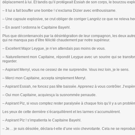
déplacement à lui. Et tandis qu’il protégeait Essiah de son corps, le bourzou expl
– Il lui a fait bouffer une bombe ! s’exclama Dizier avec enthousisame.
– Une capsule explosive, se crut obliger de corriger Langrèz ce que ne releva h
– En avant ! ordonna le Capitaine Bayehl.
Plus que décontenancés par la désintégration de leur compagnon, les deux autre
qui ne manqua pas d’être félicité chaudement par notre supérieur.
– Excellent Major Leygue, je n’en attendais pas moins de vous.
– Naturellement mon Capitaine, répondit Leygue avec un sourire qui se transfo
regarder.
– Aspirant Merryl, vous ne cessez de me surprendre. Vous irez loin, je le sens.
– Merci mon Capitaine, accepta simplement Merryl.
– Aspirant Essiah, ne foncez pas tête baissée. Apprenez à vous contrôler. J’espèr
– Oui mon Capitaine, acquiesça la susnommée penaude.
– Aspirant Piz, si vous comptez rester paralysée à chaque fois qu’il y a un problè
Les yeux de cette dernière s’écarquillèrent et les larmes s’accumulèrent.
– Aspirant Piz ! s’impatienta le Capitaine Bayehl.
– Je… je suis désolée, déclara-t-elle d’une voix chevrotante. Cela ne se reprodu