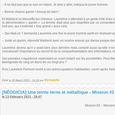
– Il ne faut pas que je sois en retard. Je dois y aller, indiqua le jeune homme.
– Bonne chance gamin ! Amuse-toi bien !
Et Waldeck lui ébouriffa les cheveux. Laureline s’attendait à un geste irrité mais
la dénomination « gamin ». La femme était plus que stupéfiée par ce consentem
huit ans, qui s’estimait « trop grand » pour cela.
– Qui était-ce ? demanda Laureline une fois le jeune homme partit en réalisant 
– Juste un gamin, répondit Waldeck avec un sourire amusé qui dansa jusque dan
Laureline devina qu’il y avait bien plus derrière mais comprit aussi qu’elle n
connaissait l’importance du secret et de la compartimentation des informations, et
Ses pensées s’égarèrent cependant un court instant sur les possibilités. Peut-être 
teknögrade de rang un dans dix ou vingt ans ?
Puis Laureline Pyrmont revint à ses préoccupations habituelles, courir après Xel
Myriadelle
Édité
le 26 March 2022 - 14:18
par
[NÉOGICIA] Une teinte terne et métallique - Mission #2
le 13 February 2021 - 18:47
Mission #2 – Mercena