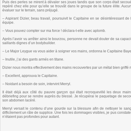
Puis des perles se mirent à dévaler ses joues tandis que son corps était secou
repéré chez elle pour qu’elle se trouvât dans le groupe de la future élite. Aucun
évaluer sur le terrain, sans préjugé.
– Aspirant Dizier, beau travail, poursuivit le Capitaine en se désintéressant de
équipe.
– Vous pouvez compter sur ma force ! déclara-t-elle avec aplomb.
Après l’avoir vu arrêter ainsi le bourzou, personne ne devait douter de sa capaci
saillants dignes d’un bodybuilder.
– Le Major Leygue va vous aider à soigner vos mains, ordonna le Capitaine Baye
– Inutile, j’ai des gants armés en titane.
Dizier nous montra effectivement des mains recouvertes par un métal bien griffé m
– Excellent, approuva le Capitaine.
– Noidant a besoin de soin, intervint Merryl.
Il était déjà aux côté du pauvre garçon qui était recroquevillé les deux ma
débriefing pour se rendre auprès du blessé. Je récupérai le paquetage de seco
son abdomen lacéré.
Merryl versait le contenu d’une gourde sur la blessure afin de nettoyer le san
difficilement un râle de supplice. Une fois les dommages visibles, je pus constat
n’étaient pas profondes pour autant.