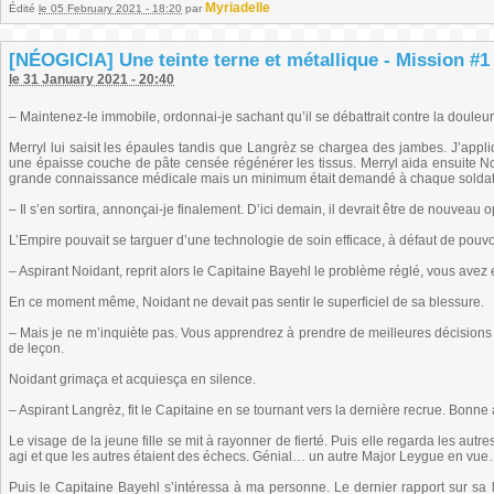
Myriadelle
Édité
le 05 February 2021 - 18:20
par
[NÉOGICIA] Une teinte terne et métallique - Mission #1 
le 31 January 2021 - 20:40
– Maintenez-le immobile, ordonnai-je sachant qu’il se débattrait contre la douleu
Merryl lui saisit les épaules tandis que Langrèz se chargea des jambes. J’appliq
une épaisse couche de pâte censée régénérer les tissus. Merryl aida ensuite No
grande connaissance médicale mais un minimum était demandé à chaque soldat po
– Il s’en sortira, annonçai-je finalement. D’ici demain, il devrait être de nouveau 
L’Empire pouvait se targuer d’une technologie de soin efficace, à défaut de pouvoi
– Aspirant Noidant, reprit alors le Capitaine Bayehl le problème réglé, vous avez
En ce moment même, Noidant ne devait pas sentir le superficiel de sa blessure.
– Mais je ne m’inquiète pas. Vous apprendrez à prendre de meilleures décisions 
de leçon.
Noidant grimaça et acquiesça en silence.
– Aspirant Langrèz, fit le Capitaine en se tournant vers la dernière recrue. Bonne 
Le visage de la jeune fille se mit à rayonner de fierté. Puis elle regarda les autr
agi et que les autres étaient des échecs. Génial… un autre Major Leygue en vu
Puis le Capitaine Bayehl s’intéressa à ma personne. Le dernier rapport sur sa lis