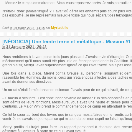
– Montez le camp sommairement. Vous vous reposerez après. Je vais patrouiller.
N’était-il donc jamais fatigué ? Il avait dû gérer les ennemis puis courir plus vi
pas essoufflé. Je me représentais mieux le fossé qui nous séparait des teknögra
Myriadelle
Édité
le 26 March 2022 - 14:15
par
[NÉOGICIA] Une teinte terne et métallique - Mission #1 (
le 31 January 2021 - 20:43
Nous rentrâmes à l’avant-poste trois jours plus tard. J’avais envie d’étrangler Ore
méchamment qu’il nous aurait été plus utile en étant prisonnier de la Coalition. 
grand plaisir, Merryl l’avait superbement ignoré ce qui l’avait vexé. Mais pas asse
Une fois dans la place, Merryl confia Oreüse au personnel soignant et dem
rassembla les Hommes, du moins, ceux qui n’étaient pas affectés à des tâches e
avant de donner ses directives.
Un nœud s’était formé dans mon estomac. J’avais peur de ce qui suivrait, de ce qu
– Chacun a ses torts. Il est donc inconcevable de laisser l’un des concernés en 
sont démis de leurs fonctions. Messieurs, vous avez une heure et demie pour p
Centralis. Le Major Vynl prend le commandement de ce camp en attendant le re
Ce fut le cœur au bord des lèvres que je rangeai mes affaires et me rendis au tr
vomir. Je ne savais toujours pas ce qui m’attendait et mon esprit ne faisait qu’imag
Merryl profita du trajet pour faire un rapport personnel à chacune des recrues
définitive à Centralis, à partir de ce qu’il avait évalué.