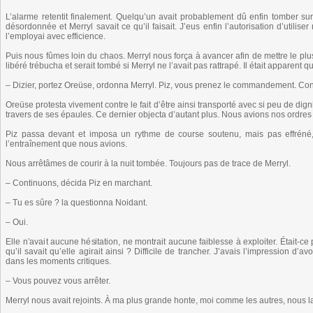
L’alarme retentit finalement. Quelqu’un avait probablement dû enfin tomber sur
désordonnée et Merryl savait ce qu’il faisait. J’eus enfin l’autorisation d’utilis
l’employai avec efficience.
Puis nous fûmes loin du chaos. Merryl nous força à avancer afin de mettre le p
libéré trébucha et serait tombé si Merryl ne l’avait pas rattrapé. Il était apparent qu
– Dizier, portez Oreüse, ordonna Merryl. Piz, vous prenez le commandement. Cont
Oreüse protesta vivement contre le fait d’être ainsi transporté avec si peu de dig
travers de ses épaules. Ce dernier objecta d’autant plus. Nous avions nos ordres e
Piz passa devant et imposa un rythme de course soutenu, mais pas effréné,
l’entraînement que nous avions.
Nous arrêtâmes de courir à la nuit tombée. Toujours pas de trace de Merryl.
– Continuons, décida Piz en marchant.
– Tu es sûre ? la questionna Noidant.
– Oui.
Elle n’avait aucune hésitation, ne montrait aucune faiblesse à exploiter. Était-ce 
qu’il savait qu’elle agirait ainsi ? Difficile de trancher. J’avais l’impression d’
dans les moments critiques.
– Vous pouvez vous arrêter.
Merryl nous avait rejoints. À ma plus grande honte, moi comme les autres, nous 