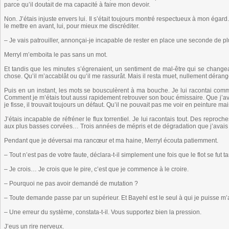
parce qu’il doutait de ma capacité à faire mon devoir.
Non. J’étais injuste envers lui. Il s’était toujours montré respectueux à mon égard
le mettre en avant, lui, pour mieux me discréditer.
– Je vais patrouiller, annonçai-je incapable de rester en place une seconde de p
Merryl m’emboita le pas sans un mot.
Et tandis que les minutes s’égrenaient, un sentiment de mal-être qui se changeai
chose. Qu’il m’accablât ou qu’il me rassurât. Mais il resta muet, nullement dérang
Puis en un instant, les mots se bousculèrent à ma bouche. Je lui racontai comm
Comment je m’étais tout aussi rapidement retrouver son bouc émissaire. Que j’av
je fisse, il trouvait toujours un défaut. Qu’il ne pouvait pas me voir en peinture
J’étais incapable de réfréner le flux torrentiel. Je lui racontais tout. Des reproc
aux plus basses corvées… Trois années de mépris et de dégradation que j’avais 
Pendant que je déversai ma rancœur et ma haine, Merryl écouta patiemment.
– Tout n’est pas de votre faute, déclara-t-il simplement une fois que le flot se fut tar
– Je crois… Je crois que le pire, c’est que je commence à le croire.
– Pourquoi ne pas avoir demandé de mutation ?
– Toute demande passe par un supérieur. Et Bayehl est le seul à qui je puisse m’
– Une erreur du système, constata-t-il. Vous supportez bien la pression.
J’eus un rire nerveux.