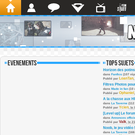
Horizon des potins
dans
Fanfics
(107 ré
LoanTan
Publié par
Filtres Photos po
dans
Made in fan
(10 
Ophaniel
Publié par
A la chasse aux H
dans
La Taverne
(112
Ycien
Publié par
,
le
[Level up] Le foru
dans
Annonces offici
Valk
Publié par
,
le 2
Noob, le jeu vidéo 
dans
La Taverne
(166