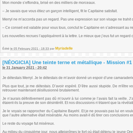
Mon monde s’effondra, brisé en des milliers de morceaux.
– Je savais que vous étiez un garçon intelligent, fit le Capitaine satisfait.
Merryl ne m’accorda pas un regard. Pas une expression sur son visage ne trahit
– Ce conseil est valable pour vous tous, conclut le Capitaine en s’adressant au re
Les nouvelles recrues l’appliquèrent à la lettre. Le mieux que j’eus fut un regard
Myriadelle
Édité
le 05 February 2021 - 18:33
par
[NÉOGICIA] Une teinte terne et métallique - Mission #1 
le 31 January 2021 - 20:42
Je détestais Merryl. Je le détestais de m’avoir donné un espoir d’une camaraderie
Plus que tout, je me détestais. D’avoir espéré. D’être aussi stupide. De m'être vo
retrouver maintenant désillusionné brutalement.
Je n’aurais définitivement pas dû m’ouvrir à lui comme je l’avais fait la veille.
étaient-ils la preuve de son désintérêt. Et nos discussions n’étaient que la révé
Je le voyais se rapprocher du Capitaine Bayehl. Et je ne pouvais pas lui en voulo
que l’autre alternative était misérable. Au moins avait-il dû tirer ces conclusions
Le reste du voyage fut miséreux.
Au milieu du cinquième jour, nous atteignîmes le fort où était détenu le jeune Or