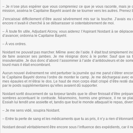
– Je n’ose plus espérer que vous compreniez ce que je vous raconte, mais je
mission, asséna le Capitaine Bayehl avant de se tourner vers les autres. Prenez bi
J’encaissai difficilement d’être aussi sévèrement mis sur la touche. J’avais 
encore n’avait-il cherché à se débarrasser si ostentatoirement de moi.
– À toute fin utile, Adjudant Alcroy, vous aiderez l’Aspirant Noidant à se dépla
d’avancer, ordonna le Capitaine Bayehl.
– À vos ordres.
Noidant ne pouvait pas marcher. Même avec de l’aide. Il était tout simplement in
de faire avancer ses jambes. Je me résignai donc à le porter. Sauf que sa
insoutenable. Je dus donc d’abord l’assommer à l’aide d’antidouleurs et de somnif
lourd mais il était encombrant.
Aucun nouvel événement ne vint perturber la journée qui me parut s’étirer enco
le Capitaine Bayehl donna l’ordre de monter le camp. Je me déchargeai avec e
mes épaules et m’étirai le dos. Le haut de mon corps était crispé d’être resté
par le poids supplémentaires qu’elles avaient dû supporter.
Noidant sortit doucement de sa torpeur tandis que le dîner finissait d’être prép
sombres accentuant le contraste. Néanmoins, hormis une grimace, il ne se plaig
Essiah lui tendit une assiette et, tandis que tout le monde attaquait le repas, diver
– Je me sens vidé, soupira Noidant.
– Entre ta perte de sang et les médicaments que tu as pris, il n’y a rien d’étonnant
Noidant devait véritablement être encore sous l’influence des expédients, car i