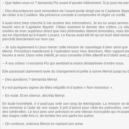
– Que faites-vous ici ? demanda Piz avant d’ajouter hâtivement. Si je puis me p
– Des discordances sont remontées de l’avant-poste dirigé par le Capitaine Bay
de céder à la Coalition. Ma présence consiste à comprendre et régler ce conflit.
Il avait donc bien cherché à me soutirer des informations. Je les lui avais servies su
tourné vers le Capitaine Bayehl. J’étais vraiment le dernier des crétins. La sit
oreilles de mon supérieur direct que mes jérémiades étaient remontées, mais dire
qui ne répondait qu’à Keynn Lucans. Le fracas avait été tel qu’un bruit était re
penchât directement sur mon cas.
– Je suis également ici pour mener cette mission de sauvetage à bien ainsi que p
Merryl. Procédons maintenant à l’opération sous mes directives. Mon rapport p
heures à venir. Dans votre intérêt, je vous conseille d’être attentif et d’obéir avec
– À vos ordres ! s’exclama Piz qui semblait la moins déstabilisée d’entre nous.
Elle paraissait clairement ravie du changement et prête à suivre Merryl jusqu’au
– Des questions ? demanda Merryl.
Il y eut quelques signes de têtes négatifs et d’autres « Non monsieur. ».
– En route. Et en silence, décréta Merryl.
En toute honnêteté, il n’avait pas volé son rang de teknögrade. La mission se 
nos ennemis à l’aide de son sniper. Il prit d’abord pour cible les patrouilles, c
des sentinelles. Le tout avec une précision et une vitesse incroyable qui m’avaien
des mages cette fois-ci, de tomber les uns après les autres.
– On continue, ordonna Merryl en repliant son arme.