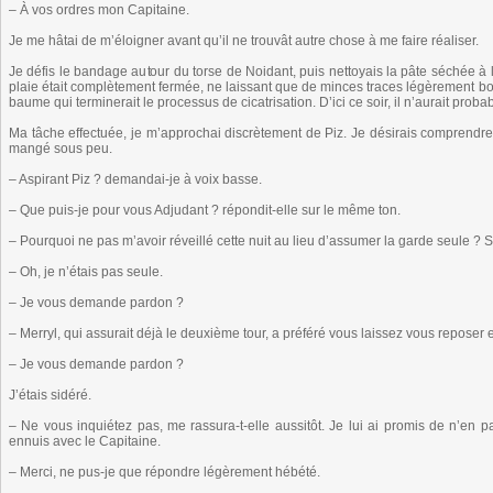
– À vos ordres mon Capitaine.
Je me hâtai de m’éloigner avant qu’il ne trouvât autre chose à me faire réaliser.
Je défis le bandage autour du torse de Noidant, puis nettoyais la pâte séchée à 
plaie était complètement fermée, ne laissant que de minces traces légèrement bour
baume qui terminerait le processus de cicatrisation. D’ici ce soir, il n’aurait pro
Ma tâche effectuée, je m’approchai discrètement de Piz. Je désirais comprendre ce
mangé sous peu.
– Aspirant Piz ? demandai-je à voix basse.
– Que puis-je pour vous Adjudant ? répondit-elle sur le même ton.
– Pourquoi ne pas m’avoir réveillé cette nuit au lieu d’assumer la garde seule ? S
– Oh, je n’étais pas seule.
– Je vous demande pardon ?
– Merryl, qui assurait déjà le deuxième tour, a préféré vous laissez vous reposer
– Je vous demande pardon ?
J’étais sidéré.
– Ne vous inquiétez pas, me rassura-t-elle aussitôt. Je lui ai promis de n’en 
ennuis avec le Capitaine.
– Merci, ne pus-je que répondre légèrement hébété.