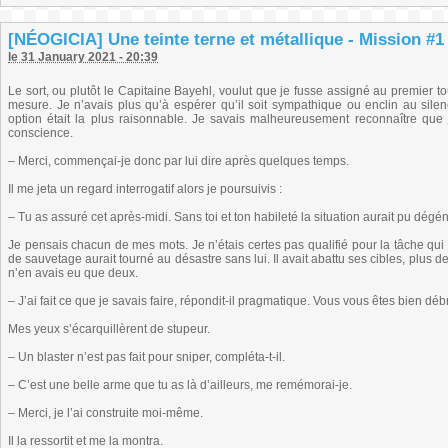
[NÉOGICIA] Une teinte terne et métallique - Mission #1 
le 31 January 2021 - 20:39
Le sort, ou plutôt le Capitaine Bayehl, voulut que je fusse assigné au premier to
mesure. Je n’avais plus qu’à espérer qu’il soit sympathique ou enclin au sile
option était la plus raisonnable. Je savais malheureusement reconnaître que 
conscience.
– Merci, commençai-je donc par lui dire après quelques temps.
Il me jeta un regard interrogatif alors je poursuivis :
– Tu as assuré cet après-midi. Sans toi et ton habileté la situation aurait pu dégén
Je pensais chacun de mes mots. Je n’étais certes pas qualifié pour la tâche qui 
de sauvetage aurait tourné au désastre sans lui. Il avait abattu ses cibles, plus deu
n’en avais eu que deux.
– J’ai fait ce que je savais faire, répondit-il pragmatique. Vous vous êtes bien débr
Mes yeux s’écarquillèrent de stupeur.
– Un blaster n’est pas fait pour sniper, compléta-t-il.
– C’est une belle arme que tu as là d’ailleurs, me remémorai-je.
– Merci, je l’ai construite moi-même.
Il la ressortit et me la montra.