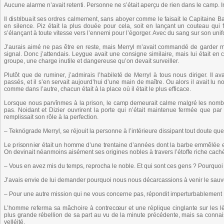
Aucune alarme n’avait retenti. Personne ne s’était aperçu de rien dans le camp. I
Il distribuait ses ordres calmement, sans aboyer comme le faisait le Capitaine B
en silence. Piz était la plus douée pour cela, soit en lançant un couteau qui
s’élançant à toute vitesse vers l’ennemi pour l’égorger. Avec du sang sur son unif
J’aurais aimé ne pas être en reste, mais Merryl m’avait commandé de garder mon b
signal. Donc j’attendais. Leygue avait une consigne similaire, mais lui était en 
groupe, une charge inutile et dangereuse qu’on devait surveiller.
Plutôt que de ruminer, j’admirais l’habileté de Merryl à tous nous diriger. Il av
passés, et il s’en servait aujourd’hui d’une main de maître. Ou alors il avait lu n
comme dans l’autre, chacun était à la place où il était le plus efficace.
Lorsque nous parvînmes à la prison, le camp demeurait calme malgré les nombr
pas. Noidant et Dizier ouvrirent la porte qui n’était maintenue fermée que pa
remplissait son rôle à la perfection.
– Teknögrade Merryl, se réjouit la personne à l’intérieure dissipant tout doute que
Le prisonnier était un homme d’une trentaine d’années dont la barbe emmêlée et 
On devinait néanmoins aisément ses origines nobles à travers l’étoffe riche caché
– Vous en avez mis du temps, reprocha le noble. Et qui sont ces gens ? Pourquo
J’avais envie de lui demander pourquoi nous nous décarcassions à venir le sauver
– Pour une autre mission qui ne vous concerne pas, répondit imperturbablement M
L’homme referma sa mâchoire à contrecœur et une réplique cinglante sur les lèv
plus grande rébellion de sa part au vu de la minute précédente, mais sa connai
velléité.