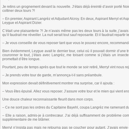
Je retins un grognement devant la nouvelle. J’étais déjà éreinté d’avoir porté No
coltiner deux tours ?!
– En premier, Aspirant Langrèz et Adjudant Alcroy. En deux, Aspirant Merryl et Aspi
Leygue et Aspirant Dizier.
C’était une plaisanterie ?! Je n’avais même pas les deux tours à la suite, j’avais
qu’il faudrait me réveiller. La nuit serait tout sauf reposante. Et il faudrait reparti
– Je vous conseille de vous reposer tant que vous le pouvez encore, recommanda l
Bien évidemment, Leygue avait le dernier tour, celui où il pouvait dormir d’une 
couronner le tout, j’étais avec Langrèz, me toisant comme si j’étais un insecte 
promettait d’être longue.
Pourtant, peu de temps après que tout le monde se soir retiré, Merryl vint nous re
– Je prends votre tour de garde, m’annonça-t-il sans préambule.
Mon expression devait définitivement montrer ma surprise, car il ajouta :
– Vous êtes épuisé. Allez vous reposer. J’assure votre tour et le mien qui vient ens
Une douce chaleur reconnaissante fleurit dans mon corps.
– Ce ne sont pas les ordres du Capitaine Bayehl, coupa Langrèz me ramenant dur
– Elle a raison, admis-je à contrecœur. J’ai déjà suffisamment de problème co
supplémentaire de me blâmer.
Merryl n’insista pas mais ne retourna pas se coucher pour autant. J’avais envie d