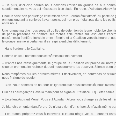
– De plus, d’ici cinq heures nous devrions croiser un groupe de huit homme
supplémentaire ne vous est nécessaire à ce stade. En route. L’Adjudant Alcroy f
Chacun saisit son paquetage et se mit en ordre. Jernön était affecté au poste de
en nous ouvrant la sortie de l’avant-poste. Lui non plus n’était pas dans les peti
entre nous.
Une longue marche nous séparait du lieu de détention du jeune noble. Le chemin é
de par la présence de nombreuses roches affleurantes sur lesquelles s’acc
passâmes la frontière invisible entre l’Empire et la Coalition vers dix heure et qu
le groupe, même si certaines filles respiraient plus difficilement.
– Halte ! ordonna le Capitaine.
Comme un seul homme nous cessâmes tout mouvement.
– D’après nos renseignements, le groupe de la Coalition est proche de notre p
situe un promontoire rocheux duquel nous pourrons les observer. Silence et en a
Nous rampâmes sur les derniers mètres. Effectivement, en contrebas se situaie
nous fit signe de reculer.
– Bien. Nous sommes en hauteur, ils ignorent que nous sommes là, nous avons l’av
L’un des deux garçons leva la main pour se signaler. C’était celui qui était calme.
– Excellent Aspirant Merryl. Vous et l’Adjudant Alcroy vous chargerez de les élimi
Je blanchis en entendant l’ordre. Je n’avais rien d’un sniper. Je n’avais même pa
– Les autres, préparez-vous à intervenir. Il faudra réagir vite ou l’ennemi risq