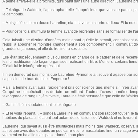
À peine arriva-t-elle à proximité, qu’il partit dans une autre direction. Laureline pr
– Teknögrade Waldeck, l’apostropha-t-elle. J’apprécierai que vous ne partiez p
le cambouis.
– Mais je t’écoute ma douce Laureline, nia-t-il avec un sourire radieux. Et tu n
– Pour cette fois, murmura la femme avant de reprendre sans se formaliser de l’app
Cela faisait une dizaine d’années maintenant qu’elle le servait, connaissant 
réussi à apporter le moindre changement à son comportement. Il continuait don
grandes enjambées, et elle de trottiner à ses côtés.
Elle était subséquemment plus ou moins en charge de le cadrer et de le recentrer. 
les lui restituaient de façon organisée, réalisant un filtre. Même si certains lien
C’était lui le teknögrade après tout.
Il n’en demeurait pas moins que Laureline Pyrmont était souvent agacée par so
sa position de bras droit de l’Empereur !
Mais la femme avait aussi rapidement pris conscience que, même s’il n’en avait
Ce qui ne l’empêchait pas de faire un milliard d’autres tâches en même temp
teknögrade de rang un, était vraie, Laureline était persuadée que celle de Waldec
– Gamin ! héla soudainement le teknögrade.
« Et le voilà repartit… » songea Laureline en continuant son rapport tout en le t
habitués du plateau, l’étaient tout autant des effusions de Waldeck et ne levèrent
Laureline, qui savait aussi être multitâches mais moins que Waldeck, observa le 
athlétique avec des épaules un peu carré et une musculature fine, un visage ov
vraiment en bataille mais pas ordonnée non plus.