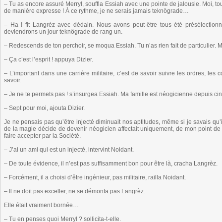
– Tu as encore assuré Merryl, souffla Essiah avec une pointe de jalousie. Moi, tou
de manière expresse ! À ce rythme, je ne serais jamais teknögrade…
– Ha ! fit Langrèz avec dédain. Nous avons peut-être tous été présélectionné
deviendrons un jour teknögrade de rang un.
– Redescends de ton perchoir, se moqua Essiah. Tu n’as rien fait de particulier. Mo
– Ça c’est l’esprit ! appuya Dizier.
– L’important dans une carrière militaire, c’est de savoir suivre les ordres, les
savoir.
– Je ne te permets pas ! s’insurgea Essiah. Ma famille est néogicienne depuis ci
– Sept pour moi, ajouta Dizier.
Je ne pensais pas qu’être injecté diminuait nos aptitudes, même si je savais qu’
de la magie décide de devenir néogicien affectait uniquement, de mon point de 
faire accepter par la Société.
– J’ai un ami qui est un injecté, intervint Noidant.
– De toute évidence, il n’est pas suffisamment bon pour être là, cracha Langrèz.
– Forcément, il a choisi d’être ingénieur, pas militaire, railla Noidant.
– Il ne doit pas exceller, ne se démonta pas Langrèz.
Elle était vraiment bornée…
– Tu en penses quoi Merryl ? sollicita-t-elle.