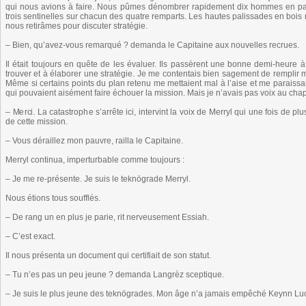
qui nous avions à faire. Nous pûmes dénombrer rapidement dix hommes en patrou
trois sentinelles sur chacun des quatre remparts. Les hautes palissades en bois 
nous retirâmes pour discuter stratégie.
– Bien, qu’avez-vous remarqué ? demanda le Capitaine aux nouvelles recrues.
Il était toujours en quête de les évaluer. Ils passèrent une bonne demi-heure à d
trouver et à élaborer une stratégie. Je me contentais bien sagement de remplir mo
Même si certains points du plan retenu me mettaient mal à l’aise et me paraissai
qui pouvaient aisément faire échouer la mission. Mais je n’avais pas voix au chap
– Merci. La catastrophe s’arrête ici, intervint la voix de Merryl qui une fois de
de cette mission.
– Vous déraillez mon pauvre, railla le Capitaine.
Merryl continua, imperturbable comme toujours :
– Je me re-présente. Je suis le teknögrade Merryl.
Nous étions tous soufflés.
– De rang un en plus je parie, rit nerveusement Essiah.
– C’est exact.
Il nous présenta un document qui certifiait de son statut.
– Tu n’es pas un peu jeune ? demanda Langrèz sceptique.
– Je suis le plus jeune des teknögrades. Mon âge n’a jamais empêché Keynn Luc