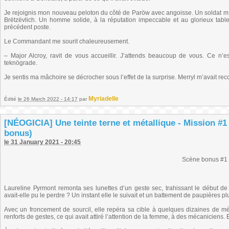
Je rejoignis mon nouveau peloton du côté de Paröw avec angoisse. Un soldat 
Brëtzëvlich. Un homme solide, à la réputation impeccable et au glorieux tab
précédent poste.
Le Commandant me sourit chaleureusement.
– Major Alcroy, ravit de vous accueillir. J’attends beaucoup de vous. Ce n’
teknögrade.
Je sentis ma mâchoire se décrocher sous l’effet de la surprise. Merryl m’avait r
Myriadelle
Édité
le 26 March 2022 - 14:17
par
[NÉOGICIA] Une teinte terne et métallique - Mission #1
bonus)
le 31 January 2021 - 20:45
Scène bonus #1
Laureline Pyrmont remonta ses lunettes d’un geste sec, trahissant le début 
avait-elle pu le perdre ? Un instant elle le suivait et un battement de paupières plus
Avec un froncement de sourcil, elle repéra sa cible à quelques dizaines de mè
renforts de gestes, ce qui avait attiré l’attention de la femme, à des mécaniciens. E