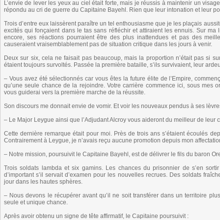
L’envie de lever les yeux au ciel était forte, mais je réussis à maintenir un visag
répondu au cri de guerre du Capitaine Bayehl. Rien que leur intonation et leur pos
Trois d’entre eux laissèrent paraître un tel enthousiasme que je les plaçais aussit
excités qui fonçaient dans le tas sans réfléchir et attiraient les ennuis. Sur m
encore, ses réactions pourraient être des plus inattendues et pas des mei
causeraient vraisemblablement pas de situation critique dans les jours à venir.
Deux sur six, cela ne faisait pas beaucoup, mais la proportion n’était pas si 
étaient toujours survoltés. Passée la première bataille, s’ils survivaient, leur ard
– Vous avez été sélectionnés car vous êtes la future élite de l’Empire, comme
qu’une seule chance de la rejoindre. Votre carrière commence ici, sous mes ord
vous guiderai vers la première marche de la réussite.
Son discours me donnait envie de vomir. Et voir les nouveaux pendus à ses lèvres
– Le Major Leygue ainsi que l’Adjudant Alcroy vous aideront du meilleur de leur c
Cette dernière remarque était pour moi. Près de trois ans s’étaient écoulés de
Contrairement à Leygue, je n’avais reçu aucune promotion depuis mon affectatio
– Notre mission, poursuivit le Capitaine Bayehl, est de délivrer le fils du baron O
Trois soldats lambda et six gamins. Les chances du prisonnier de s’en sortir
d’important s’il servait d’examen pour les nouvelles recrues. Des soldats fraîch
jour dans les hautes sphères.
– Nous devons le récupérer avant qu’il ne soit transférer dans un territoire plu
seule et unique chance.
Après avoir obtenu un signe de tête affirmatif, le Capitaine poursuivit :