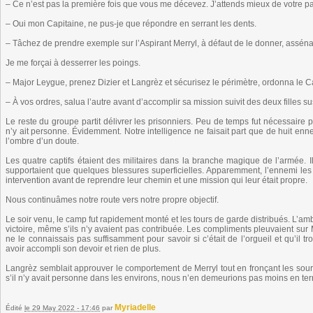
– Ce n’est pas la première fois que vous me décevez. J’attends mieux de votre par
– Oui mon Capitaine, ne pus-je que répondre en serrant les dents.
– Tâchez de prendre exemple sur l’Aspirant Merryl, à défaut de le donner, asséna-t
Je me forçai à desserrer les poings.
– Major Leygue, prenez Dizier et Langrèz et sécurisez le périmètre, ordonna le C
– À vos ordres, salua l’autre avant d’accomplir sa mission suivit des deux filles 
Le reste du groupe partit délivrer les prisonniers. Peu de temps fut nécessaire p
n’y ait personne. Évidemment. Notre intelligence ne faisait part que de huit ennem
l’ombre d’un doute.
Les quatre captifs étaient des militaires dans la branche magique de l’armée. Il
supportaient que quelques blessures superficielles. Apparemment, l’ennemi les av
intervention avant de reprendre leur chemin et une mission qui leur était propre.
Nous continuâmes notre route vers notre propre objectif.
Le soir venu, le camp fut rapidement monté et les tours de garde distribués. L’amb
victoire, même s’ils n’y avaient pas contribuée. Les compliments pleuvaient sur Me
ne le connaissais pas suffisamment pour savoir si c’était de l’orgueil et qu’il trouv
avoir accompli son devoir et rien de plus.
Langrèz semblait approuver le comportement de Merryl tout en fronçant les sourc
s’il n’y avait personne dans les environs, nous n’en demeurions pas moins en terr
Myriadelle
Édité
le 29 May 2022 - 17:46
par