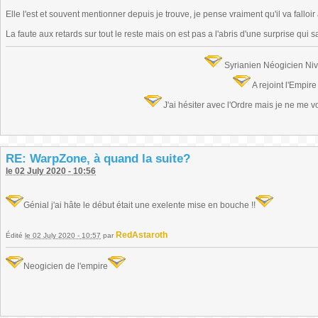
Elle l'est et souvent mentionner depuis je trouve, je pense vraiment qu'il va falloi
La faute aux retards sur tout le reste mais on est pas a l'abris d'une surprise qui 
Syrianien Néogicien Ni
A rejoint l'Empir
J'ai hésiter avec l'Ordre mais je ne me 
RE: WarpZone, à quand la suite?
le 02 July 2020 - 10:56
Génial j'ai hâte le début était une exelente mise en bouche !!
RedAstaroth
Édité
le 02 July 2020 - 10:57
par
Neogicien de l'empire