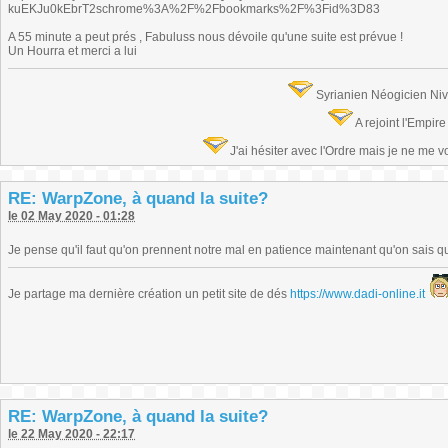
kuEKJu0kEbrT2schrome%3A%2F%2Fbookmarks%2F%3Fid%3D83
A 55 minute a peut prés , Fabuluss nous dévoile qu'une suite est prévue !
Un Hourra et merci a lui
Syrianien Néogicien Ni
A rejoint l'Empir
J'ai hésiter avec l'Ordre mais je ne me 
RE: WarpZone, à quand la suite?
le 02 May 2020 - 01:28
Je pense qu'il faut qu'on prennent notre mal en patience maintenant qu'on sais que
Je partage ma dernière création un petit site de dés
https://www.dadi-online.it
RE: WarpZone, à quand la suite?
le 22 May 2020 - 22:17