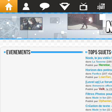
Noob, le jeu vidéo 
dans
La Taverne
(166
Heretoc
Publié par
,
Horizon des potins
dans
Fanfics
(107 ré
LoanTan
Publié par
[Level up] Le foru
dans
Annonces offici
Valk
Publié par
,
le 2
Filtres Photos po
dans
Made in fan
(10 
Ophaniel
Publié par
Création de texte -
dans
Made in fan
(11 