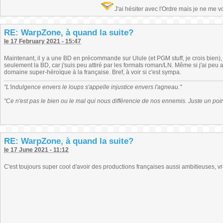
J'ai hésiter avec l'Ordre mais je ne me 
RE: WarpZone, à quand la suite?
le 17 February 2021 - 15:47
Maintenant, il y a une BD en précommande sur Ulule (et PGM stuff, je crois bien)
seulement la BD, car j'suis peu attiré par les formats roman/LN. Même si j'ai peu 
domaine super-héroïque à la française. Bref, à voir si c'est sympa.
"L'indulgence envers le loups s'appelle injustice envers l'agneau."
"Ce n'est pas le bien ou le mal qui nous différencie de nos ennemis. Juste un poi
RE: WarpZone, à quand la suite?
le 17 June 2021 - 11:12
C'est toujours super cool d'avoir des productions françaises aussi ambitieuses, vr