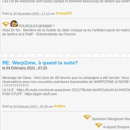
Les LN de warpzone sont assez sympa et donnent beaucoup de détails qui aident 
Arnaud75
Édité
le 30 November 2020 - 17:12
par
POURQUOI MOIIIIIIIII ?
Alias Dr No - Membre de la Guilde du Stylo Unique (a eu l'artefact sacré en main) -
de fanfics et à l'HdP - Elémentaliste de l'Aurore
RE: WarpZone, à quand la suite?
le 04 February 2021 - 07:25
Message de Gaea : Voici plus de 48 heures que la campagne a été lancée. Vous ê
réservations pour nos nouvelles aventures transmédia de WARPZONE et NOOB ! Me
! ????????????
ULULE : https://fr.ulule.com/noob-warpzone-2021/?fbclid=IwAR2uNc4XJo
PGM STUFF : https://pgm-stuff.com
Aviliss
Édité
le 04 February 2021 - 07:26
par
Syrianien Néogicien Ni
A rejoint l'Empir