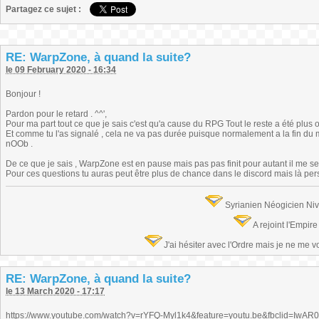
Partagez ce sujet :
RE: WarpZone, à quand la suite?
le 09 February 2020 - 16:34
Bonjour !
Pardon pour le retard . ^^',
Pour ma part tout ce que je sais c'est qu'a cause du RPG Tout le reste a été plus
Et comme tu l'as signalé , cela ne va pas durée puisque normalement a la fin d
nOOb .
De ce que je sais , WarpZone est en pause mais pas pas finit pour autant il me s
Pour ces questions tu auras peut être plus de chance dans le discord mais là person
Syrianien Néogicien Ni
A rejoint l'Empir
J'ai hésiter avec l'Ordre mais je ne me 
RE: WarpZone, à quand la suite?
le 13 March 2020 - 17:17
https://www.youtube.com/watch?v=rYFQ-Myl1k4&feature=youtu.be&fbclid=