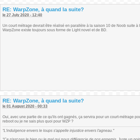
RE: WarpZone, à quand la suite?
le 27 July 2020 - 12:40
Un court métrage devrait être réalisé en parallèle à la saison 10 de Noob suite 
WarpZone existe toujours sous forme de Light novel et de BD.
RE: WarpZone, à quand la suite?
le 01 August 2020 - 00:33
Oui, avec une partie de ce qu'ils ont gagnés, ça servira pour un court-métrage pour
reboot ou je ne sais plus quoi pour WZP ?
"L'indulgence envers le loups s'appelle injustice envers l'agneau."
"Ce n'est pas le bien ou le mal qui nous différencie de nos ennemis. Juste un poi