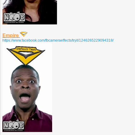
Empire
https://www.facebook.com/fbcameraeffects/tryit/1246265229094318/