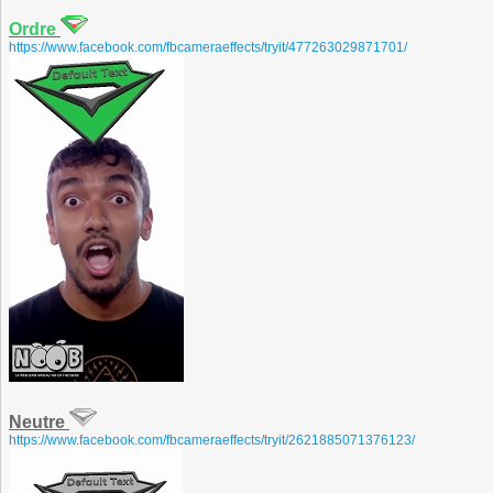
Ordre
https://www.facebook.com/fbcameraeffects/tryit/477263029871701/
Neutre
https://www.facebook.com/fbcameraeffects/tryit/2621885071376123/