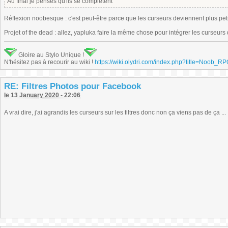
Au final je penses qu'ils se complètent
Réflexion noobesque : c'est peut-être parce que les curseurs deviennent plus peti
Projet of the dead : allez, yapluka faire la même chose pour intégrer les curseurs
Gloire au Stylo Unique !
N'hésitez pas à recourir au wiki !
https://wiki.olydri.com/index.php?title=Noob_R
RE: Filtres Photos pour Facebook
le 13 January 2020 - 22:06
A vrai dire, j'ai agrandis les curseurs sur les filtres donc non ça viens pas de ça ...