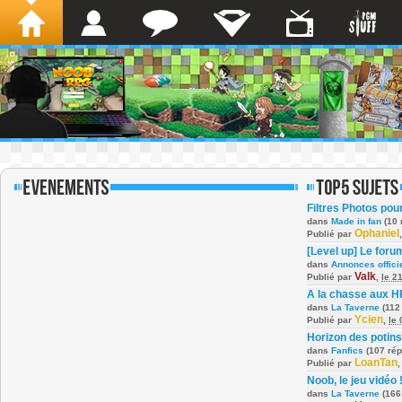
Filtres Photos po
dans
Made in fan
(10 
Ophaniel
Publié par
[Level up] Le foru
dans
Annonces offici
Valk
Publié par
,
le 2
A la chasse aux H
dans
La Taverne
(112
Ycien
Publié par
,
le
Horizon des potins
dans
Fanfics
(107 ré
LoanTan
Publié par
Noob, le jeu vidéo 
dans
La Taverne
(166