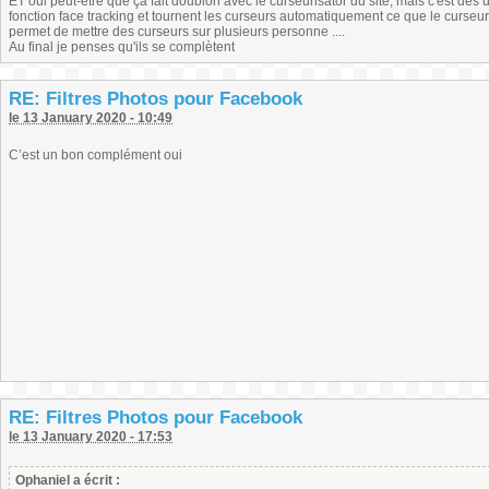
ET oui peut-être que ça fait doublon avec le curseurisator du site, mais c'est des usa
fonction face tracking et tournent les curseurs automatiquement ce que le curseurisat
permet de mettre des curseurs sur plusieurs personne ....
Au final je penses qu'ils se complètent
RE: Filtres Photos pour Facebook
le 13 January 2020 - 10:49
C’est un bon complément oui
RE: Filtres Photos pour Facebook
le 13 January 2020 - 17:53
Ophaniel a écrit :