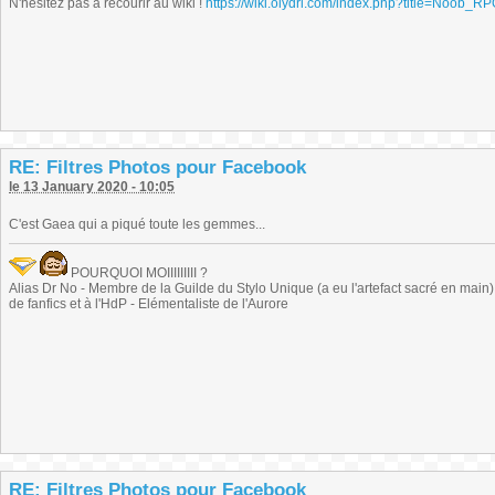
N'hésitez pas à recourir au wiki !
https://wiki.olydri.com/index.php?title=Noob_R
RE: Filtres Photos pour Facebook
le 13 January 2020 - 10:05
C'est Gaea qui a piqué toute les gemmes...
POURQUOI MOIIIIIIIII ?
Alias Dr No - Membre de la Guilde du Stylo Unique (a eu l'artefact sacré en main) -
de fanfics et à l'HdP - Elémentaliste de l'Aurore
RE: Filtres Photos pour Facebook