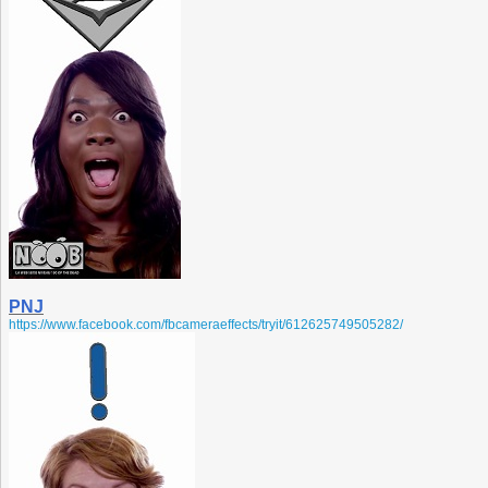
PNJ
https://www.facebook.com/fbcameraeffects/tryit/612625749505282/