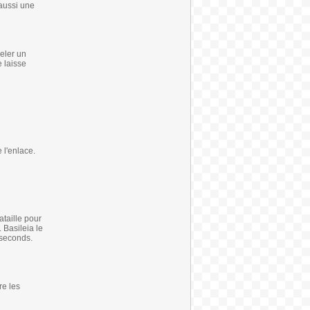
 aussi une
eler un
 laisse
 l'enlace.
ataille pour
 Basileia le
s seconds.
re les