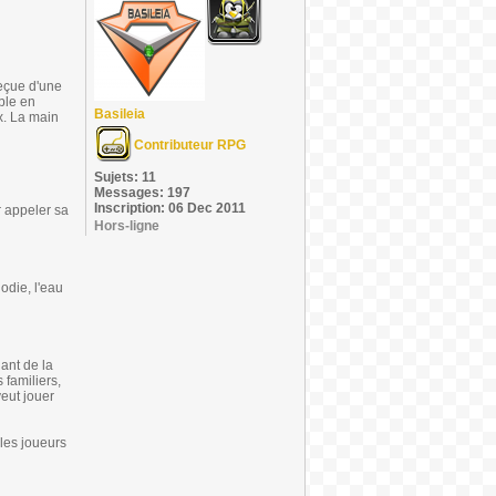
reçue d'une
ble en
Basileia
x. La main
Contributeur RPG
Sujets: 11
Messages: 197
Inscription: 06 Dec 2011
 appeler sa
Hors-ligne
odie, l'eau
nant de la
 familiers,
veut jouer
les joueurs