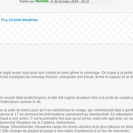
Heretoc
Publié par
,
le 24 October 2019 - 18:12
s
La Licorne Insolente
 réglé assez haut pour son confort et sans gêner le voisinage. On toque à la porte
nt les musiques du mmorpg Horizon, enregistre son travail, ferme le logiciel et se di
n couple était plutôt bruyant, et elle dût cogner plusieurs fois à la porte du couple 
d’extincteurs comme le 4b.
ue la salle de bains pour qu’il se rafraîchisse le visage, qui commençait déjà à gonf
mpose le 17 en donnant les informations calmement au standardiste. En attendant 
haud à son voisin. C’est la première fois que ça lui arrive, mais elle agit avec un c
déclenché l'éruption de la Caldeira Yellowstone.
uillage. Désordonnée, Alexandra range les divers dessins et le gros pikouai en pel
ir. Elle change de playlist et passe à une vidéo d’ambiance d’un feu de cheminée.