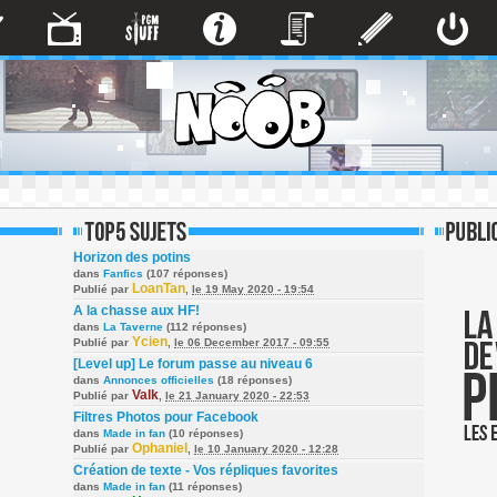
Horizon des potins
dans
Fanfics
(107 réponses)
LoanTan
Publié par
,
le 19 May 2020 - 19:54
A la chasse aux HF!
dans
La Taverne
(112 réponses)
Ycien
Publié par
,
le 06 December 2017 - 09:55
[Level up] Le forum passe au niveau 6
dans
Annonces officielles
(18 réponses)
Valk
Publié par
,
le 21 January 2020 - 22:53
Filtres Photos pour Facebook
dans
Made in fan
(10 réponses)
Ophaniel
Publié par
,
le 10 January 2020 - 12:28
Création de texte - Vos répliques favorites
dans
Made in fan
(11 réponses)