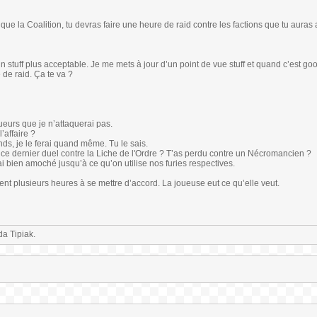
que la Coalition, tu devras faire une heure de raid contre les factions que tu auras 
n stuff plus acceptable. Je me mets à jour d’un point de vue stuff et quand c’est goo
 de raid. Ça te va ?
ueurs que je n’attaquerai pas.
’affaire ?
ds, je le ferai quand même. Tu le sais.
uoi ce dernier duel contre la Liche de l'Ordre ? T’as perdu contre un Nécromancien ?
’ai bien amoché jusqu’à ce qu’on utilise nos furies respectives.
ent plusieurs heures à se mettre d’accord. La joueuse eut ce qu’elle veut.
a Tipiak.