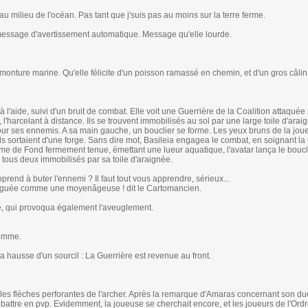
au milieu de l'océan. Pas tant que j'suis pas au moins sur la terre ferme.
n message d'avertissement automatique. Message qu'elle lourde.
monture marine. Qu'elle félicite d'un poisson ramassé en chemin, et d'un gros câlin
 l'aide, suivi d'un bruit de combat. Elle voit une Guerrière de la Coalition attaquée
l'harcelant à distance. Ils se trouvent immobilisés au sol par une large toile d'arai
our ses ennemis. A sa main gauche, un bouclier se forme. Les yeux bruns de la jou
ls sortaient d'une forge. Sans dire mot, Basileia engagea le combat, en soignant la
me de Fond fermement tenue, émettant une lueur aquatique, l'avatar lança le boucli
tous deux immobilisés par sa toile d'araignée.
rend à buter l'ennemi ? Il faut tout vous apprendre, sérieux...
ringuée comme une moyenâgeuse ! dit le Cartomancien.
ré, qui provoqua également l'aveuglement.
homme.
 hausse d'un sourcil : La Guerrière est revenue au front.
t les flèches perforantes de l'archer. Après la remarque d'Amaras concernant son due
battre en pvp. Evidemment, la joueuse se cherchait encore, et les joueurs de l'Ordr