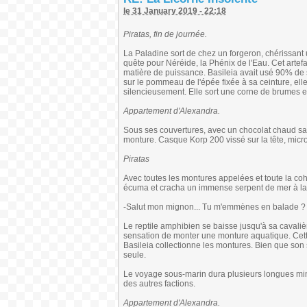
le 31 January 2019 - 22:18
Piratas, fin de journée.
La Paladine sort de chez un forgeron, chérissant
quête pour Néréide, la Phénix de l'Eau. Cet artef
matière de puissance. Basileia avait usé 90% de se
sur le pommeau de l'épée fixée à sa ceinture, ell
silencieusement. Elle sort une corne de brumes et
Appartement d'Alexandra.
Sous ses couvertures, avec un chocolat chaud s
monture. Casque Korp 200 vissé sur la tête, micro
Piratas
Avec toutes les montures appelées et toute la cohu
écuma et cracha un immense serpent de mer à la tê
-Salut mon mignon... Tu m'emmènes en balade ?
Le reptile amphibien se baisse jusqu'à sa cavalièr
sensation de monter une monture aquatique. Cette 
Basileia collectionne les montures. Bien que son s
seule.
Le voyage sous-marin dura plusieurs longues minu
des autres factions.
Appartement d'Alexandra.