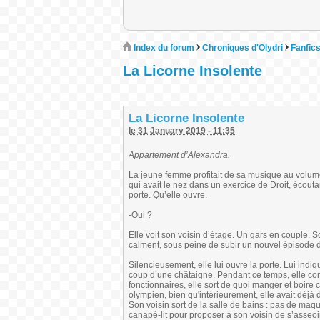
Index du forum
Chroniques d'Olydri
Fanfic
La Licorne Insolente
La Licorne Insolente
le 31 January 2019 - 11:35
Appartement d’Alexandra.
La jeune femme profitait de sa musique au volume
qui avait le nez dans un exercice de Droit, écouta
porte. Qu’elle ouvre.
-Oui ?
Elle voit son voisin d’étage. Un gars en couple. So
calment, sous peine de subir un nouvel épisode 
Silencieusement, elle lui ouvre la porte. Lui indiq
coup d’une châtaigne. Pendant ce temps, elle co
fonctionnaires, elle sort de quoi manger et boire c
olympien, bien qu'intérieurement, elle avait déjà 
Son voisin sort de la salle de bains : pas de maq
canapé-lit pour proposer à son voisin de s’asseo