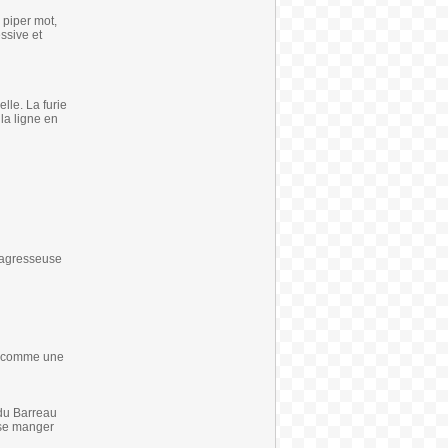
 piper mot,
ssive et
lle. La furie
 la ligne en
l’agresseuse
nt comme une
 du Barreau
t se manger