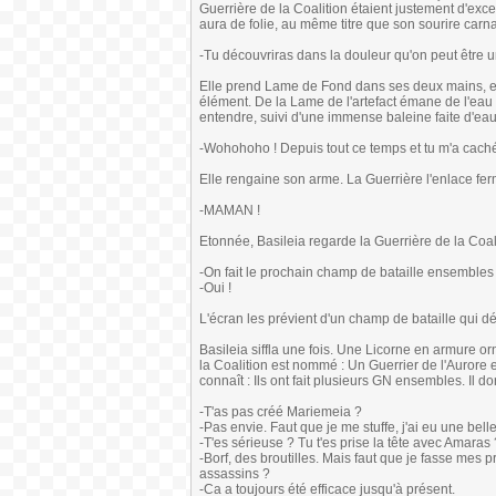
Guerrière de la Coalition étaient justement d'ex
aura de folie, au même titre que son sourire carna
-Tu découvriras dans la douleur qu'on peut être u
Elle prend Lame de Fond dans ses deux mains, et 
élément. De la Lame de l'artefact émane de l'eau
entendre, suivi d'une immense baleine faite d'eau q
-Wohohoho ! Depuis tout ce temps et tu m'a caché
Elle rengaine son arme. La Guerrière l'enlace fe
-MAMAN !
Etonnée, Basileia regarde la Guerrière de la Coali
-On fait le prochain champ de bataille ensembles
-Oui !
L'écran les prévient d'un champ de bataille qui dé
Basileia siffla une fois. Une Licorne en armure o
la Coalition est nommé : Un Guerrier de l'Aurore e
connaît : Ils ont fait plusieurs GN ensembles. Il d
-T'as pas créé Mariemeia ?
-Pas envie. Faut que je me stuffe, j'ai eu une bel
-T'es sérieuse ? Tu t'es prise la tête avec Amaras
-Borf, des broutilles. Mais faut que je fasse mes p
assassins ?
-Ca a toujours été efficace jusqu'à présent.