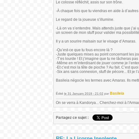
Le colosse réfléchit, assis sur son trône.
-À chaque fois que tu viendras en aide à d’autres 
Le regard de la joueuse s’illumine.
-Là on va s’entendre. Mais attends juste que j’ai u
un screen de mon stuff pour valider ma possibilité
Il y a un sourire malsain sur le visage d’Amaras.
-Qu’est-ce que tu fous encore là ?
-Juste quelques mises au point concernant les jo
-T’es lourde ! Et j’imagine que tu ne lâcheras pas l
-Même en m’interdisant de jouer comme je l’enten
-Et c’est moi la tête de pioche ? Au fait. C’est q
-Six ans sans connexion, stuff de pécore... Et je l
Basileia négocie les termes avec Amaras. Ils mett
Basileia
Édité
le 31 January 2019 - 21:02
par
On se verra à Kandorya... Cherchez-moi à l'Armad
Partagez ce sujet :
RE: La Licorne Insolente