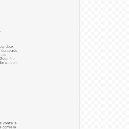
.
 par deux
gnée sacrée.
euse
 Guerrière
er contre le
l contre le
e contre la