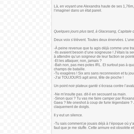
Là, en voyant une Alexandra haute de ses 1,76m, 
l’imaginer dans un état pareil.
Quelques jours plus tard, à Glacesang, Capitale d
Deux voix s’élèvent. Toutes deux énervées. L’une 
-À peine revenue que tu agis déjà comme une traîtr
-Ils avaient besoin d’une soigneuse ! J’étais la
à attendre qu’un soigneur de leur faction se point
-Et les attaquer, non, jamais ?
-Bah non, pas mes potes IRL. Et surtout pas à qua
champs de bataille.
-Tu exagères ! Six ans sans reconnexion et tu jo
-J’ai TOUJOURS agit ainsi, tête de pioche !
Un point noir plateux ganté s’écrasa contre l’avat
-Ne m’insulte pas. dit-il en secouant sa main.
-Sinon quoi ? Tu vas me faire camper par Roxana
Gaea ? Me oneshot à coup de furie légendaire ? J
claquement de doigts.
Il y eut un silence.
-Tu sais comment je jouais déjà à l’époque où y’av
faut que je me stuffe. Cette armure est obsolète