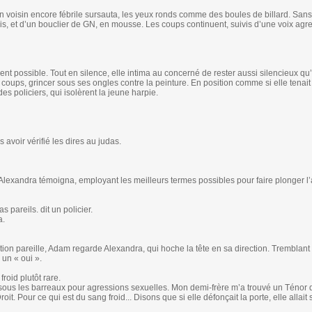
n voisin encore fébrile sursauta, les yeux ronds comme des boules de billard. Sans
s, et d’un bouclier de GN, en mousse. Les coups continuent, suivis d’une voix agre
ent possible. Tout en silence, elle intima au concerné de rester aussi silencieux qu’e
s coups, grincer sous ses ongles contre la peinture. En position comme si elle tenait
es policiers, qui isolèrent la jeune harpie.
avoir vérifié les dires au judas.
. Alexandra témoigna, employant les meilleurs termes possibles pour faire plonger 
 pareils. dit un policier.
a.
ation pareille, Adam regarde Alexandra, qui hoche la tête en sa direction. Trembla
un « oui ».
oid plutôt rare.
 sous les barreaux pour agressions sexuelles. Mon demi-frère m’a trouvé un Ténor
t. Pour ce qui est du sang froid... Disons que si elle défonçait la porte, elle allai