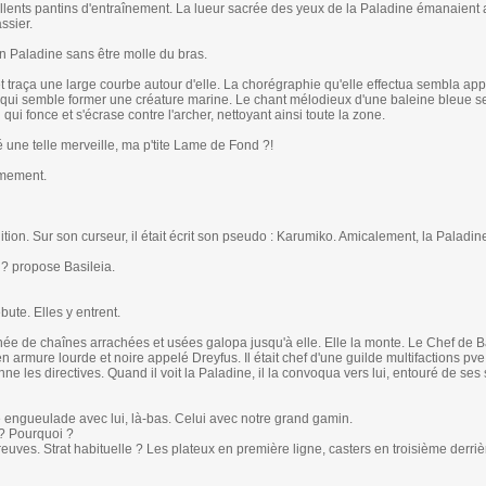
cellents pantins d'entraînement. La lueur sacrée des yeux de la Paladine émanaient
ssier.
n Paladine sans être molle du bras.
traça une large courbe autour d'elle. La chorégraphie qu'elle effectua sembla app
 qui semble former une créature marine. Le chant mélodieux d'une baleine bleue se
ui fonce et s'écrase contre l'archer, nettoyant ainsi toute la zone.
 une telle merveille, ma p'tite Lame de Fond ?!
rmement.
tion. Sur son curseur, il était écrit son pseudo : Karumiko. Amicalement, la Paladine
 ? propose Basileia.
bute. Elles y entrent.
rnée de chaînes arrachées et usées galopa jusqu'à elle. Elle la monte. Le Chef de B
n armure lourde et noire appelé Dreyfus. Il était chef d'une guilde multifactions pve.
onne les directives. Quand il voit la Paladine, il la convoqua vers lui, entouré de se
le engueulade avec lui, là-bas. Celui avec notre grand gamin.
 ? Pourquoi ?
reuves. Strat habituelle ? Les plateux en première ligne, casters en troisième derriè