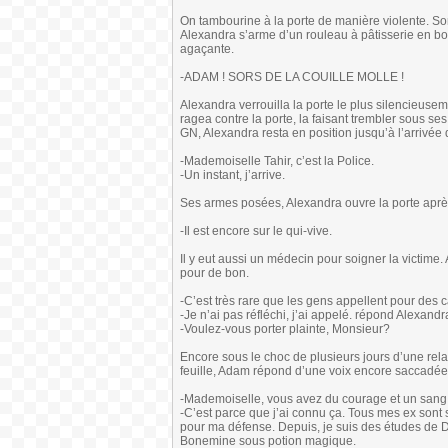
On tambourine à la porte de manière violente. So
Alexandra s’arme d’un rouleau à pâtisserie en boi
agaçante.
-ADAM ! SORS DE LA COUILLE MOLLE !
Alexandra verrouilla la porte le plus silencieusem
ragea contre la porte, la faisant trembler sous se
GN, Alexandra resta en position jusqu’à l’arrivée d
-Mademoiselle Tahir, c’est la Police.
-Un instant, j’arrive.
Ses armes posées, Alexandra ouvre la porte après 
-Il est encore sur le qui-vive.
Il y eut aussi un médecin pour soigner la victime
pour de bon.
-C’est très rare que les gens appellent pour des cas
-Je n’ai pas réfléchi, j’ai appelé. répond Alexandr
-Voulez-vous porter plainte, Monsieur?
Encore sous le choc de plusieurs jours d’une rel
feuille, Adam répond d’une voix encore saccadée 
-Mademoiselle, vous avez du courage et un sang fr
-C’est parce que j’ai connu ça. Tous mes ex sont
pour ma défense. Depuis, je suis des études de Droi
Bonemine sous potion magique.