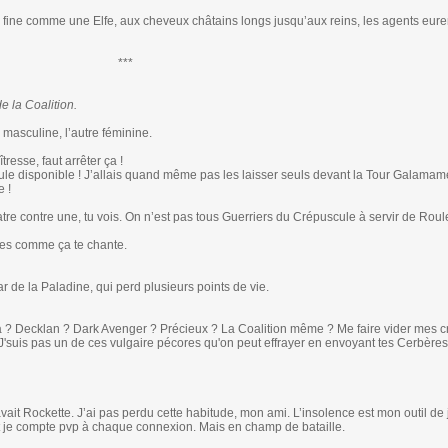
fine comme une Elfe, aux cheveux châtains longs jusqu’aux reins, les agents eure
***
e la Coalition.
masculine, l’autre féminine.
esse, faut arrêter ça !
 seule disponible ! J’allais quand même pas les laisser seuls devant la Tour Galam
e !
tre contre une, tu vois. On n’est pas tous Guerriers du Crépuscule à servir de Roul
ues comme ça te chante.
ar de la Paladine, qui perd plusieurs points de vie.
 ? Decklan ? Dark Avenger ? Précieux ? La Coalition même ? Me faire vider mes cr
'suis pas un de ces vulgaire pécores qu'on peut effrayer en envoyant tes Cerbères
ait Rockette. J’ai pas perdu cette habitude, mon ami. L’insolence est mon outil de je
 et je compte pvp à chaque connexion. Mais en champ de bataille.