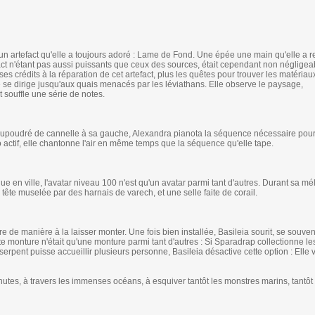
 un artefact qu'elle a toujours adoré : Lame de Fond. Une épée une main qu'elle a 
act n'étant pas aussi puissants que ceux des sources, était cependant non négligea
s crédits à la réparation de cet artefact, plus les quêtes pour trouver les matériau
e se dirige jusqu'aux quais menacés par les léviathans. Elle observe le paysage,
 souffle une série de notes.
aupoudré de cannelle à sa gauche, Alexandra pianota la séquence nécessaire pour
 actif, elle chantonne l'air en même temps que la séquence qu'elle tape.
e en ville, l'avatar niveau 100 n'est qu'un avatar parmi tant d'autres. Durant sa mél
te muselée par des harnais de varech, et une selle faite de corail.
e de manière à la laisser monter. Une fois bien installée, Basileia sourit, se souve
monture n'était qu'une monture parmi tant d'autres : Si Sparadrap collectionne les
erpent puisse accueillir plusieurs personne, Basileia désactive cette option : Elle 
tes, à travers les immenses océans, à esquiver tantôt les monstres marins, tantôt 