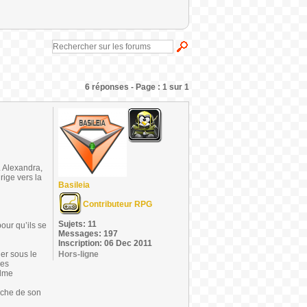
6 réponses - Page : 1 sur 1
. Alexandra,
rige vers la
Basileia
Contributeur RPG
Sujets: 11
pour qu’ils se
Messages: 197
Inscription: 06 Dec 2011
ler sous le
Hors-ligne
les
alme
uche de son