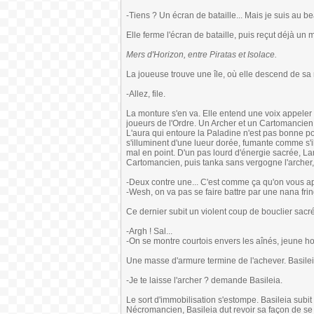
-Tiens ? Un écran de bataille... Mais je suis au be
Elle ferme l'écran de bataille, puis reçut déjà u
Mers d'Horizon, entre Piratas et Isolace.
La joueuse trouve une île, où elle descend de sa 
-Allez, file.
La monture s'en va. Elle entend une voix appeler à
joueurs de l'Ordre. Un Archer et un Cartomancien, 
L'aura qui entoure la Paladine n'est pas bonne p
s'illuminent d'une lueur dorée, fumante comme s'i
mal en point. D'un pas lourd d'énergie sacrée, La
Cartomancien, puis tanka sans vergogne l'archer, 
-Deux contre une... C'est comme ça qu'on vous app
-Wesh, on va pas se faire battre par une nana f
Ce dernier subit un violent coup de bouclier sac
-Argh ! Sal...
-On se montre courtois envers les aînés, jeune 
Une masse d'armure termine de l'achever. Basileia
-Je te laisse l'archer ? demande Basileia.
Le sort d'immobilisation s'estompe. Basileia subi
Nécromancien, Basileia dut revoir sa façon de se 