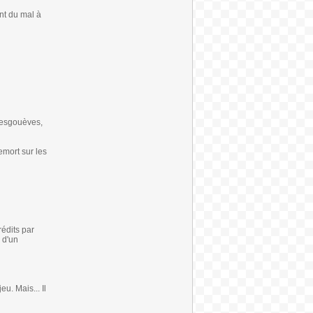
nt du mal à
amesgouèves,
emort sur les
édits par
 d'un
u. Mais... Il