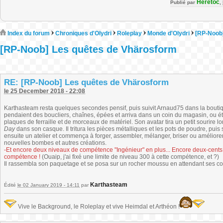
Heretoc
Publié par
,
Index du forum
Chroniques d'Olydri
Roleplay
Monde d'Olydri
[RP-Noob
[RP-Noob] Les quêtes de Vhärosform
RE: [RP-Noob] Les quêtes de Vhärosform
le 25 December 2018 - 22:08
Karthasteam resta quelques secondes pensif, puis suivit Arnaud75 dans la bouti
pendaient des boucliers, chaînes, épées et arriva dans un coin du magasin, ou 
plaques de ferraille et de morceaux de matériel. Son avatar tira un petit sourire l
Day
dans son casque. Il tritura les pièces métalliques et les pots de poudre, puis so
ensuite un atelier et commença à forger, assembler, mélanger, briser ou améliorer
nouvelles bombes et autres créations.
-Et encore deux niveaux de compétence "Ingénieur" en plus... Encore deux-cents 
compétence !
(Ouaip, j'ai fixé une limite de niveau 300 à cette compétence, et ?)
Il rassembla son paquetage et se posa sur un rocher moussu en attendant ses c
Karthasteam
Édité
le 02 January 2019 - 14:11
par
Vive le Background, le Roleplay et vive Heimdal et Arthéon !