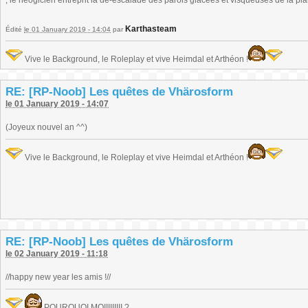
, le néogicien entreprit la dé-escalade des parois glacées et visqueuses de la plai
Karthasteam
Édité
le 01 January 2019 - 14:04
par
Vive le Background, le Roleplay et vive Heimdal et Arthéon !
RE: [RP-Noob] Les quêtes de Vhärosform
le 01 January 2019 - 14:07
(Joyeux nouvel an ^^)
Vive le Background, le Roleplay et vive Heimdal et Arthéon !
RE: [RP-Noob] Les quêtes de Vhärosform
le 02 January 2019 - 11:18
//happy new year les amis !//
POURQUOI MOIIIIIIIII ?