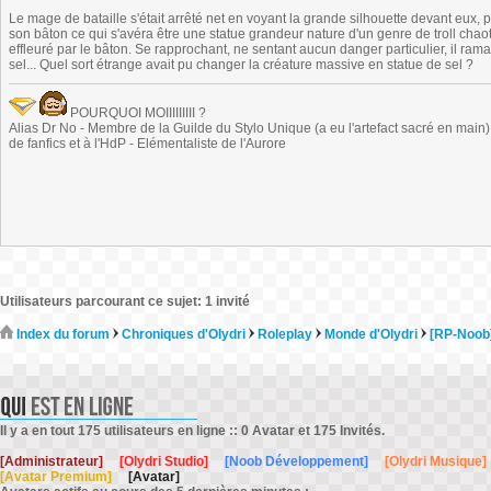
Le mage de bataille s'était arrêté net en voyant la grande silhouette devant eux, 
son bâton ce qui s'avéra être une statue grandeur nature d'un genre de troll ch
effleuré par le bâton. Se rapprochant, ne sentant aucun danger particulier, il ram
sel... Quel sort étrange avait pu changer la créature massive en statue de sel ?
POURQUOI MOIIIIIIIII ?
Alias Dr No - Membre de la Guilde du Stylo Unique (a eu l'artefact sacré en main) -
de fanfics et à l'HdP - Elémentaliste de l'Aurore
Utilisateurs parcourant ce sujet: 1 invité
Index du forum
Chroniques d'Olydri
Roleplay
Monde d'Olydri
[RP-Noob
Il y a en tout 175 utilisateurs en ligne :: 0 Avatar et 175 Invités.
[Administrateur]
[Olydri Studio]
[Noob Développement]
[Olydri Musique]
[Avatar Premium]
[Avatar]