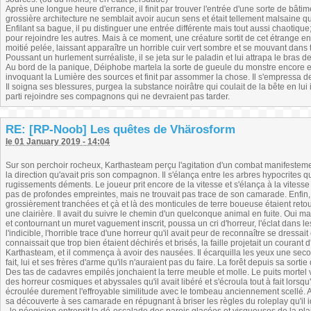
Après une longue heure d'errance, il finit par trouver l'entrée d'une sorte de bâtim
grossière architecture ne semblait avoir aucun sens et était tellement malsaine q
Enfilant sa bague, il pu distinguer une entrée différente mais tout aussi chaotique; 
pour rejoindre les autres. Mais à ce moment, une créature sortit de cet étrange en
moitié pelée, laissant apparaître un horrible cuir vert sombre et se mouvant dan
Poussant un hurlement surréaliste, il se jeta sur le paladin et lui attrapa le bras d
Au bord de la panique, Déiphobe martela la sorte de gueule du monstre encore 
invoquant la Lumière des sources et finit par assommer la chose. Il s'empressa d
Il soigna ses blessures, purgea la substance noirâtre qui coulait de la bête en lui
parti rejoindre ses compagnons qui ne devraient pas tarder.
RE: [RP-Noob] Les quêtes de Vhärosform
le 01 January 2019 - 14:04
Sur son perchoir rocheux, Karthasteam perçu l'agitation d'un combat manifestemen
la direction qu'avait pris son compagnon. Il s'élança entre les arbres hypocrites 
rugissements déments. Le joueur prit encore de la vitesse et s'élança à la vitesse
pas de profondes empreintes, mais ne trouvait pas trace de son camarade. Enfin, i
grossièrement tranchées et çà et là des monticules de terre boueuse étaient retour
une clairière. Il avait du suivre le chemin d'un quelconque animal en fuite. Oui mai
et contournant un muret vaguement inscrit, poussa un cri d'horreur, l'éclat dans l
l'indicible, l'horrible trace d'une horreur qu'il avait peur de reconnaître se dressai
connaissait que trop bien étaient déchirés et brisés, la faille projetait un coura
Karthasteam, et il commença à avoir des nausées. Il écarquilla les yeux une seco
fait, lui et ses frères d'arme qu'ils n'auraient pas du faire. La forêt depuis sa sor
Des tas de cadavres empilés jonchaient la terre meuble et molle. Le puits mortel vo
des horreur cosmiques et abyssales qu'il avait libéré et s'écroula tout à fait lors
écroulée durement l'effroyable similitude avec le tombeau anciennement scellé. Au
sa découverte à ses camarade en répugnant à briser les règles du roleplay qu'il id