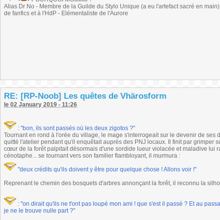
Alias Dr No - Membre de la Guilde du Stylo Unique (a eu l'artefact sacré en main) -
de fanfics et à l'HdP - Elémentaliste de l'Aurore
RE: [RP-Noob] Les quêtes de Vhärosform
le 02 January 2019 - 11:26
:
"bon, ils sont passés où les deux zigotos ?"
Tournant en rond à l'orée du village, le mage s'interrogeait sur le devenir de se
quitté l'atelier pendant qu'il enquêtait auprès des PNJ locaux. Il finit par grimper
cœur de la forêt palpitait désormais d'une sordide lueur violacée et maladive lui
cénotaphe... se tournant vers son familier flambloyant, il murmura :
"deux crédits qu'ils doivent y être pour quelque chose ! Allons voir !"
Reprenant le chemin des bosquets d'arbres annonçant la forêt, il reconnu la silho
:
"on dirait qu'ils ne t'ont pas loupé mon ami ! que s'est il passé ? Et au passag
je ne le trouve nulle part ?"