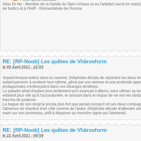
Alias Dr No - Membre de la Guilde du Stylo Unique (a eu l'artefact sacré en main) -
de fanfics et à l'HdP - Elémentaliste de l'Aurore
RE: [RP-Noob] Les quêtes de Vhärosform
le 09 April 2021 - 22:03
Voyant Arnaud entrez dans la caverne, Déiphobe décida de rejoindre les deux im
autant parvenir à soutenir leur rythme, gêné par son armure et une profonde appr
protagonistes s'enfonçaient dans ces étranges ténèbres.
Le paladin allait d'autant plus lentement qu'il avançait à tâtons, sans utiliser sa
vidaient plus vite qu'à l'accoutumée, le laissant dans le risque de ne voir les ob
trancha de justesse.
La bague de son doigt le picota plus fort que jamais lorsqu'il vit ses deux comp
l'absence de réaction d'un côté comme de l'autre, Déiphobe décide d'attendre si
main sur son pommeau, prêt à dégainer au moindre signe qui l'alerterait.
RE: [RP-Noob] Les quêtes de Vhärosform
le 22 April 2021 - 09:59