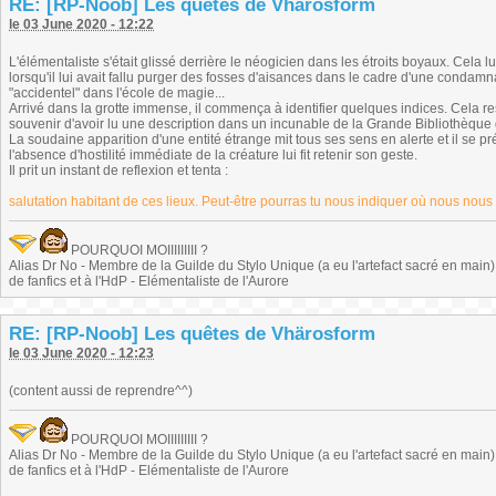
RE: [RP-Noob] Les quêtes de Vhärosform
le 03 June 2020 - 12:22
L'élémentaliste s'était glissé derrière le néogicien dans les étroits boyaux. Cel
lorsqu'il lui avait fallu purger des fosses d'aisances dans le cadre d'une condamn
"accidentel" dans l'école de magie...
Arrivé dans la grotte immense, il commença à identifier quelques indices. Cela r
souvenir d'avoir lu une description dans un incunable de la Grande Bibliothèque d
La soudaine apparition d'une entité étrange mit tous ses sens en alerte et il se p
l'absence d'hostilité immédiate de la créature lui fit retenir son geste.
Il prit un instant de reflexion et tenta :
salutation habitant de ces lieux. Peut-être pourras tu nous indiquer où nous nous
POURQUOI MOIIIIIIIII ?
Alias Dr No - Membre de la Guilde du Stylo Unique (a eu l'artefact sacré en main) -
de fanfics et à l'HdP - Elémentaliste de l'Aurore
RE: [RP-Noob] Les quêtes de Vhärosform
le 03 June 2020 - 12:23
(content aussi de reprendre^^)
POURQUOI MOIIIIIIIII ?
Alias Dr No - Membre de la Guilde du Stylo Unique (a eu l'artefact sacré en main) -
de fanfics et à l'HdP - Elémentaliste de l'Aurore