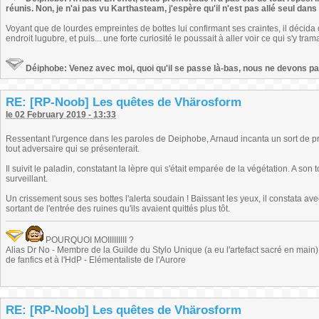
réunis. Non, je n'ai pas vu Karthasteam, j'espère qu'il n'est pas allé seul dans l
Voyant que de lourdes empreintes de bottes lui confirmant ses craintes, il décida 
endroit lugubre, et puis... une forte curiosité le poussait à aller voir ce qui s'y trama
Déiphobe: Venez avec moi, quoi qu'il se passe là-bas, nous ne devons pas
RE: [RP-Noob] Les quêtes de Vhärosform
le 02 February 2019 - 13:33
Ressentant l'urgence dans les paroles de Deiphobe, Arnaud incanta un sort de pr
tout adversaire qui se présenterait.
Il suivit le paladin, constatant la lèpre qui s'était emparée de la végétation. A son
surveillant.
Un crissement sous ses bottes l'alerta soudain ! Baissant les yeux, il constata avec
sortant de l'entrée des ruines qu'ils avaient quittés plus tôt.
POURQUOI MOIIIIIIIII ?
Alias Dr No - Membre de la Guilde du Stylo Unique (a eu l'artefact sacré en main) -
de fanfics et à l'HdP - Elémentaliste de l'Aurore
RE: [RP-Noob] Les quêtes de Vhärosform