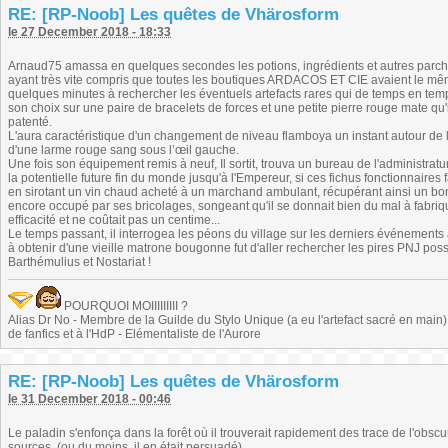
RE: [RP-Noob] Les quêtes de Vhärosform
le 27 December 2018 - 18:33
Arnaud75 amassa en quelques secondes les potions, ingrédients et autres parch
ayant très vite compris que toutes les boutiques ARDACOS ET CIE avaient le même
quelques minutes à rechercher les éventuels artefacts rares qui de temps en temps
son choix sur une paire de bracelets de forces et une petite pierre rouge mate qu
patenté.
L'aura caractéristique d'un changement de niveau flamboya un instant autour de 
d'une larme rouge sang sous l’œil gauche.
Une fois son équipement remis à neuf, Il sortit, trouva un bureau de l'administratu
la potentielle future fin du monde jusqu'à l'Empereur, si ces fichus fonctionnaires 
en sirotant un vin chaud acheté à un marchand ambulant, récupérant ainsi un bon
encore occupé par ses bricolages, songeant qu'il se donnait bien du mal à fabri
efficacité et ne coûtait pas un centime...
Le temps passant, il interrogea les péons du village sur les derniers événements af
à obtenir d'une vieille matrone bougonne fut d'aller rechercher les pires PNJ poss
Barthémulius et Nostariat !
POURQUOI MOIIIIIIIII ?
Alias Dr No - Membre de la Guilde du Stylo Unique (a eu l'artefact sacré en main) -
de fanfics et à l'HdP - Elémentaliste de l'Aurore
RE: [RP-Noob] Les quêtes de Vhärosform
le 31 December 2018 - 00:46
Le paladin s'enfonça dans la forêt où il trouverait rapidement des trace de l'obscur 
sources. (ou du moins, il en était persuadé)