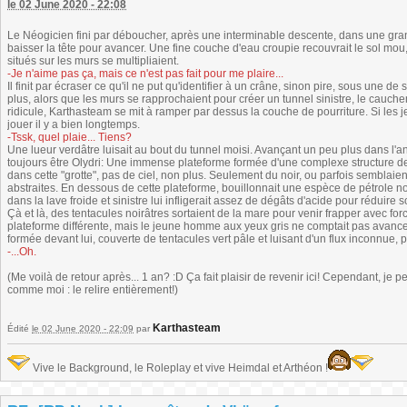
le 02 June 2020 - 22:08
Le Néogicien fini par déboucher, après une interminable descente, dans une grande 
baisser la tête pour avancer. Une fine couche d'eau croupie recouvrait le sol mou
situés sur les murs se multipliaient.
-Je n'aime pas ça, mais ce n'est pas fait pour me plaire...
Il finit par écraser ce qu'il ne put qu'identifier à un crâne, sinon pire, sous une d
plus, alors que les murs se rapprochaient pour créer un tunnel sinistre, le cauchem
ridicule, Karthasteam se mit à ramper par dessus la couche de pourriture. Si les je
jouer il y a bien longtemps.
-Tssk, quel plaie... Tiens?
Une lueur verdâtre luisait au bout du tunnel moisi. Avançant un peu plus dans l'an
toujours être Olydri: Une immense plateforme formée d'une complexe structure de 
dans cette "grotte", pas de ciel, non plus. Seulement du noir, ou parfois sembla
abstraites. En dessous de cette plateforme, bouillonnait une espèce de pétrole noi
dans la lave froide et sinistre lui infligerait assez de dégâts d'acide pour réduire
Çà et là, des tentacules noirâtres sortaient de la mare pour venir frapper avec fo
plateforme différente, mais le jeune homme aux yeux gris ne comptait pas avanc
formée devant lui, couverte de tentacules vert pâle et luisant d'un flux inconnue, pri
-...Oh.
(Me voilà de retour après... 1 an? :D Ça fait plaisir de revenir ici! Cependant, je 
comme moi : le relire entièrement!)
Karthasteam
Édité
le 02 June 2020 - 22:09
par
Vive le Background, le Roleplay et vive Heimdal et Arthéon !