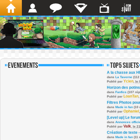
A la chasse aux H
dans
La Taverne
(112
Ycien
Publié par
,
le
Horizon des potins
dans
Fanfics
(107 ré
LoanTan
Publié par
Filtres Photos po
dans
Made in fan
(10 
Ophaniel
Publié par
[Level up] Le foru
dans
Annonces offici
Valk
Publié par
,
le 2
Création de texte -
dans
Made in fan
(11 