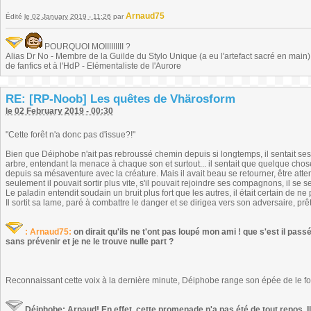
Arnaud75
Édité
le 02 January 2019 - 11:26
par
POURQUOI MOIIIIIIIII ?
Alias Dr No - Membre de la Guilde du Stylo Unique (a eu l'artefact sacré en main) -
de fanfics et à l'HdP - Elémentaliste de l'Aurore
RE: [RP-Noob] Les quêtes de Vhärosform
le 02 February 2019 - 00:30
"Cette forêt n'a donc pas d'issue?!"
Bien que Déiphobe n'ait pas rebroussé chemin depuis si longtemps, il sentait ses 
arbre, entendant la menace à chaque son et surtout... il sentait que quelque chose n
depuis sa mésaventure avec la créature. Mais il avait beau se retourner, être attent
seulement il pouvait sortir plus vite, s'il pouvait rejoindre ses compagnons, il se sen
Le paladin entendit soudain un bruit plus fort que les autres, il était certain de 
Il sortit sa lame, paré à combattre le danger et se dirigea vers son adversaire, p
: Arnaud75:
on dirait qu'ils ne t'ont pas loupé mon ami ! que s'est il passé 
sans prévenir et je ne le trouve nulle part ?
Reconnaissant cette voix à la dernière minute, Déiphobe range son épée de le fo
Déiphobe: Arnaud! En effet, cette promenade n'a pas été de tout repos. Il