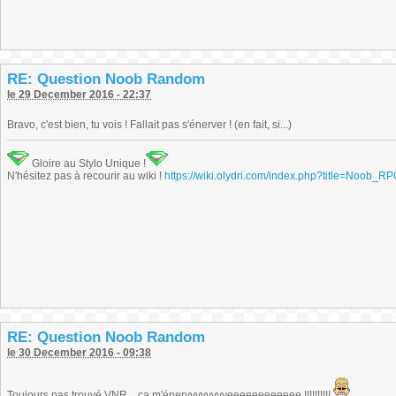
RE: Question Noob Random
le 29 December 2016 - 22:37
Bravo, c'est bien, tu vois ! Fallait pas s'énerver ! (en fait, si...)
Gloire au Stylo Unique !
N'hésitez pas à recourir au wiki !
https://wiki.olydri.com/index.php?title=Noob_R
RE: Question Noob Random
le 30 December 2016 - 09:38
Toujours pas trouvé VNR... ça m'énervvvvvvvveeeeeeeeeeee !!!!!!!!!!