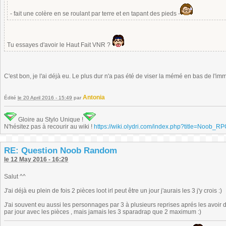
- fait une colère en se roulant par terre et en tapant des pieds -
Tu essayes d'avoir le Haut Fait VNR ?
C'est bon, je l'ai déjà eu. Le plus dur n'a pas été de viser la mémé en bas de l'i
Antonia
Édité
le 20 April 2016 - 15:49
par
Gloire au Stylo Unique !
N'hésitez pas à recourir au wiki !
https://wiki.olydri.com/index.php?title=Noob_R
RE: Question Noob Random
le 12 May 2016 - 16:29
Salut ^^
J'ai déjà eu plein de fois 2 pièces loot irl peut être un jour j'aurais les 3 j'y crois :)
J'ai souvent eu aussi les personnages par 3 à plusieurs reprises aprés les avoir d
par jour avec les pièces , mais jamais les 3 sparadrap que 2 maximum :)