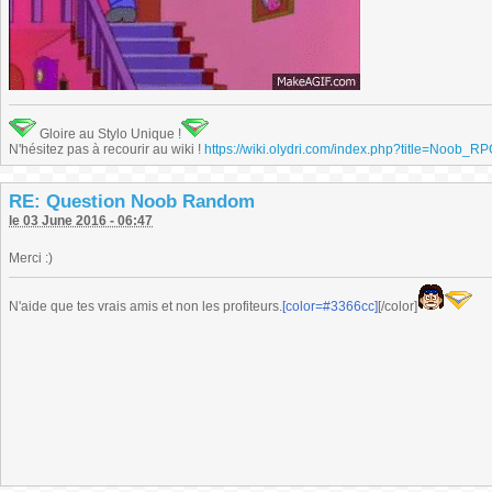
Gloire au Stylo Unique !
N'hésitez pas à recourir au wiki !
https://wiki.olydri.com/index.php?title=Noob_R
RE: Question Noob Random
le 03 June 2016 - 06:47
Merci :)
N'aide que tes vrais amis et non les profiteurs.
[color=#3366cc]
[/color]