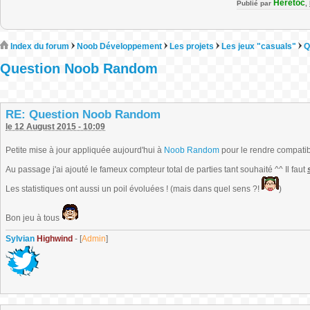
Heretoc
Publié par
,
Index du forum
Noob Développement
Les projets
Les jeux "casuals"
Q
Question Noob Random
RE: Question Noob Random
le 12 August 2015 - 10:09
Petite mise à jour appliquée aujourd'hui à
Noob Random
pour le rendre compati
Au passage j'ai ajouté le fameux compteur total de parties tant souhaité ^^ Il faut
Les statistiques ont aussi un poil évoluées ! (mais dans quel sens ?!
)
Bon jeu à tous
Sylvian
Highwind
- [
Admin
]