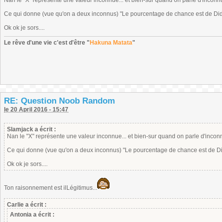
Nan le "X" représente une valeur inconnue... et bien-sur quand on parle d'inconnus
Ce qui donne (vue qu'on a deux inconnus) "Le pourcentage de chance est de Didi
Ok ok je sors....
Le rêve d'une vie c'est d'être "
Hakuna Matata
"
RE: Question Noob Random
le 20 April 2016 - 15:47
Slamjack a écrit :
Nan le "X" représente une valeur inconnue... et bien-sur quand on parle d'inconnu
Ce qui donne (vue qu'on a deux inconnus) "Le pourcentage de chance est de Did
Ok ok je sors....
Ton raisonnement est ilLégitimus...
Carlie a écrit :
Antonia a écrit :