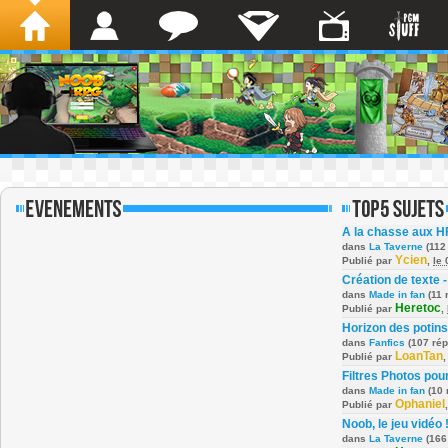
A la chasse aux H
dans
La Taverne
(112
Ycien
Publié par
,
le
Création de texte -
dans
Made in fan
(11 
Heretoc
Publié par
,
Horizon des potins
dans
Fanfics
(107 ré
LoanTan
Publié par
Filtres Photos po
dans
Made in fan
(10 
Ophaniel
Publié par
Noob, le jeu vidéo 
dans
La Taverne
(166