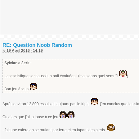
RE: Question Noob Random
le 19 April 2016 - 14:19
Sylvian a écrit :
Les statistiques ont aussi un poil évoluées ! (mais dans quel sens ?!
)
Bon jeu à tous
Après environ 12 800 essais et toujours pas le triple
, j'en conclus que les st
Ou alors que j'ai la loose à ce jeu.
- fait une colère en se roulant par terre et en tapant des pieds -