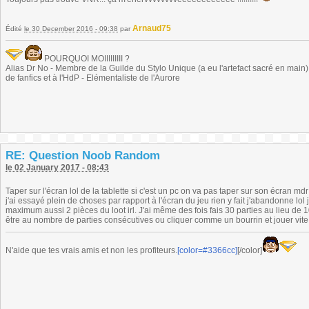
Arnaud75
Édité
le 30 December 2016 - 09:38
par
POURQUOI MOIIIIIIIII ?
Alias Dr No - Membre de la Guilde du Stylo Unique (a eu l'artefact sacré en main) -
de fanfics et à l'HdP - Elémentaliste de l'Aurore
RE: Question Noob Random
le 02 January 2017 - 08:43
Taper sur l'écran lol de la tablette si c'est un pc on va pas taper sur son écran md
j'ai essayé plein de choses par rapport à l'écran du jeu rien y fait j'abandonne lol
maximum aussi 2 pièces du loot irl. J'ai même des fois fais 30 parties au lieu de 
être au nombre de parties consécutives ou cliquer comme un bourrin et jouer vi
N'aide que tes vrais amis et non les profiteurs.
[color=#3366cc]
[/color]