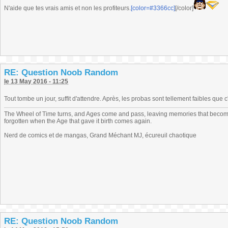
N'aide que tes vrais amis et non les profiteurs.
[color=#3366cc]
[/color]
RE: Question Noob Random
le 13 May 2016 - 11:25
Tout tombe un jour, suffit d'attendre. Après, les probas sont tellement faibles qu
The Wheel of Time turns, and Ages come and pass, leaving memories that become
forgotten when the Age that gave it birth comes again.
Nerd de comics et de mangas, Grand Méchant MJ, écureuil chaotique
RE: Question Noob Random