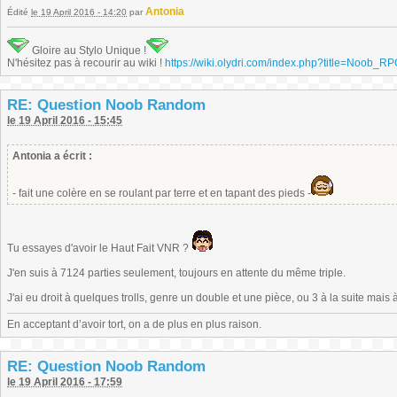
Antonia
Édité
le 19 April 2016 - 14:20
par
Gloire au Stylo Unique !
N'hésitez pas à recourir au wiki !
https://wiki.olydri.com/index.php?title=Noob_R
RE: Question Noob Random
le 19 April 2016 - 15:45
Antonia a écrit :
- fait une colère en se roulant par terre et en tapant des pieds -
Tu essayes d'avoir le Haut Fait VNR ?
J'en suis à 7124 parties seulement, toujours en attente du même triple.
J'ai eu droit à quelques trolls, genre un double et une pièce, ou 3 à la suite mais à
En acceptant d’avoir tort, on a de plus en plus raison.
RE: Question Noob Random
le 19 April 2016 - 17:59