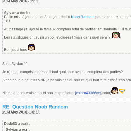
le 14 May 2016 - 15:50
Sylvian a écrit :
Petite mise à jour appliquée aujourd'hui à
Noob Random
pour le rendre compat
10 !
Au passage j'ai ajouté le fameux compteur total de parties tant souhaité ^^ Il fau
Les statistiques ont aussi un poil évoluées ! (mais dans quel sens ?!
)
Bon jeu à tous
Salut Sylvian ^^,
Je n'ai pas compris ta phrase il faut quoi pour avoir le compteur des parties?
Sinon pour le haut fait VNR je ne vois pas du tout ce qu'il faut faire c'est à s'en ar
N'aide que tes vrais amis et non les profiteurs.
[color=#3366cc]
[/color]
RE: Question Noob Random
le 14 May 2016 - 16:32
Dédé83 a écrit :
Sylvian a écrit :