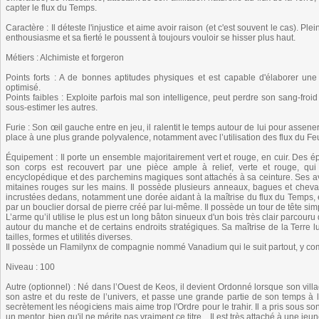
capter le flux du Temps.
Caractère : Il déteste l'injustice et aime avoir raison (et c'est souvent le cas). 
enthousiasme et sa fierté le poussent à toujours vouloir se hisser plus haut.
Métiers : Alchimiste et forgeron
Points forts : A de bonnes aptitudes physiques et est capable d'élaborer un
optimisé.
Points faibles : Exploite parfois mal son intelligence, peut perdre son sang-froi
sous-estimer les autres.
Furie : Son œil gauche entre en jeu, il ralentit le temps autour de lui pour assene
place à une plus grande polyvalence, notamment avec l’utilisation des flux du Feu
Équipement : Il porte un ensemble majoritairement vert et rouge, en cuir. Des ép
son corps est recouvert par une pièce ample à relief, verte et rouge, qu
encyclopédique et des parchemins magiques sont attachés à sa ceinture. Ses av
mitaines rouges sur les mains. Il possède plusieurs anneaux, bagues et chev
incrustées dedans, notamment une dorée aidant à la maîtrise du flux du Temps, et
par un bouclier dorsal de pierre créé par lui-même. Il possède un tour de tête si
L’arme qu’il utilise le plus est un long bâton sinueux d'un bois très clair parcou
autour du manche et de certains endroits stratégiques. Sa maîtrise de la Terre
tailles, formes et utilités diverses.
Il possède un Flamilynx de compagnie nommé Vanadium qui le suit partout, y co
Niveau : 100
Autre (optionnel) : Né dans l’Ouest de Keos, il devient Ordonné lorsque son villa
son astre et du reste de l’univers, et passe une grande partie de son temps à l’é
secrètement les néogiciens mais aime trop l'Ordre pour le trahir. Il a pris sous 
un mentor, bien qu'il ne mérite pas vraiment ce titre... Il est très attaché à une