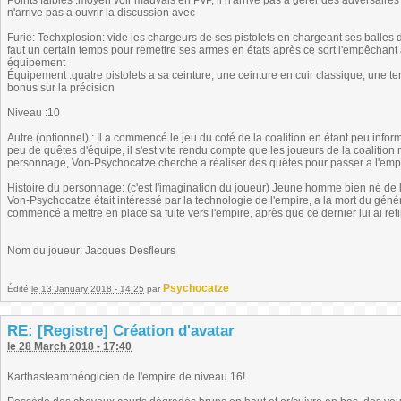
Points faibles :moyen voir mauvais en PvP, il n'arrive pas a gérer des adversaires 
n'arrive pas a ouvrir la discussion avec
Furie: Techxplosion: vide les chargeurs de ses pistolets en chargeant ses balles 
faut un certain temps pour remettre ses armes en états après ce sort l'empêchant 
équipement
Équipement :quatre pistolets a sa ceinture, une ceinture en cuir classique, une t
bonus sur la précision
Niveau :10
Autre (optionnel) : Il a commencé le jeu du coté de la coalition en étant peu inform
peu de quêtes d'équipe, il s'est vite rendu compte que les joueurs de la coalition
personnage, Von-Psychocatze cherche a réaliser des quêtes pour passer a l'emp
Histoire du personnage: (c'est l'imagination du joueur) Jeune homme bien né de la
Von-Psychocatze était intéressé par la technologie de l'empire, a la mort du généra
commencé a mettre en place sa fuite vers l'empire, après que ce dernier lui ai retir
Nom du joueur: Jacques Desfleurs
Psychocatze
Édité
le 13 January 2018 - 14:25
par
RE: [Registre] Création d'avatar
le 28 March 2018 - 17:40
Karthasteam:néogicien de l'empire de niveau 16!