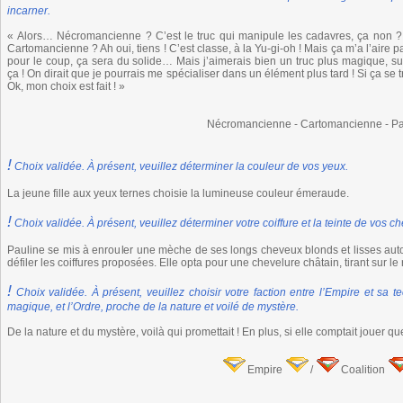
incarner.
« Alors… Nécromancienne ? C’est le truc qui manipule les cadavres, ça non ? 
Cartomancienne ? Ah oui, tiens ! C’est classe, à la Yu-gi-oh ! Mais ça m’a l’aire
pour le coup, ça sera du solide… Mais j’aimerais bien un truc plus magique, s
ça ! On dirait que je pourrais me spécialiser dans un élément plus tard ! Si ça s
Ok, mon choix est fait ! »
Nécromancienne - Cartomancienne - Pa
!
Choix validée. À présent, veuillez déterminer la couleur de vos yeux.
La jeune fille aux yeux ternes choisie la lumineuse couleur émeraude.
!
Choix validée. À présent, veuillez déterminer votre coiffure et la teinte de vos c
Pauline se mis à enrouler une mèche de ses longs cheveux blonds et lisses auto
défiler les coiffures proposées. Elle opta pour une chevelure châtain, tirant sur le 
!
Choix validée. À présent, veuillez choisir votre faction entre l’Empire et sa t
magique, et l’Ordre, proche de la nature et voilé de mystère.
De la nature et du mystère, voilà qui promettait ! En plus, si elle comptait jouer q
Empire
/
Coalition