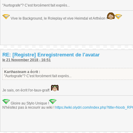
"Aurtografe"? C'est forcément fait exprès...
Vive le Background, le Roleplay et vive Heimdal et Arthéon !
RE: [Registre] Enregistrement de l'avatar
le 21 November 2018 - 16:51
Karthasteam a écrit :
"Aurtografe"? C'est forcément fait exprès...
Je sais, on écrit l'or-taux-graff.
Gloire au Stylo Unique !
N'hésitez pas à recourir au wiki !
https://wiki.olydri.com/index.php?title=Noob_R