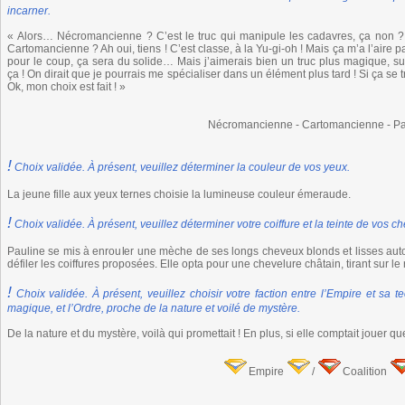
incarner.
« Alors… Nécromancienne ? C’est le truc qui manipule les cadavres, ça non ? 
Cartomancienne ? Ah oui, tiens ! C’est classe, à la Yu-gi-oh ! Mais ça m’a l’aire
pour le coup, ça sera du solide… Mais j’aimerais bien un truc plus magique, s
ça ! On dirait que je pourrais me spécialiser dans un élément plus tard ! Si ça s
Ok, mon choix est fait ! »
Nécromancienne - Cartomancienne - Pa
!
Choix validée. À présent, veuillez déterminer la couleur de vos yeux.
La jeune fille aux yeux ternes choisie la lumineuse couleur émeraude.
!
Choix validée. À présent, veuillez déterminer votre coiffure et la teinte de vos c
Pauline se mis à enrouler une mèche de ses longs cheveux blonds et lisses auto
défiler les coiffures proposées. Elle opta pour une chevelure châtain, tirant sur le 
!
Choix validée. À présent, veuillez choisir votre faction entre l’Empire et sa t
magique, et l’Ordre, proche de la nature et voilé de mystère.
De la nature et du mystère, voilà qui promettait ! En plus, si elle comptait jouer q
Empire
/
Coalition