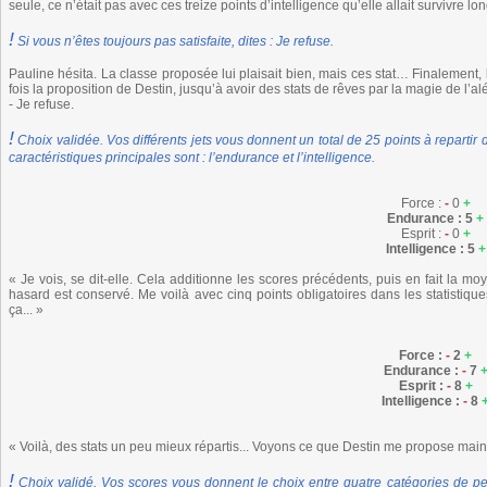
seule, ce n’était pas avec ces treize points d’intelligence qu’elle allait survivre 
!
Si vous n’êtes toujours pas satisfaite, dites : Je refuse.
Pauline hésita. La classe proposée lui plaisait bien, mais ces stat… Finalement, l
fois la proposition de Destin, jusqu’à avoir des stats de rêves par la magie de l’alé
- Je refuse.
!
Choix validée. Vos différents jets vous donnent un total de 25 points à repartir
caractéristiques principales sont : l’endurance et l’intelligence.
Force :
-
0
+
Endurance : 5
+
Esprit :
-
0
+
Intelligence : 5
+
« Je vois, se dit-elle. Cela additionne les scores précédents, puis en fait la mo
hasard est conservé. Me voilà avec cinq points obligatoires dans les statistiq
ça... »
Force :
-
2
+
Endurance :
-
7
Esprit :
-
8
+
Intelligence :
-
8
« Voilà, des stats un peu mieux répartis... Voyons ce que Destin me propose maint
!
Choix validé. Vos scores vous donnent le choix entre quatre catégories de pe