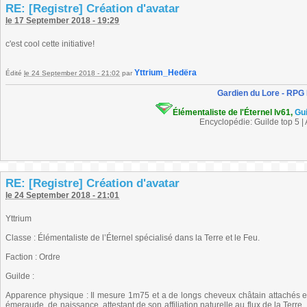
RE: [Registre] Création d'avatar
le 17 September 2018 - 19:29
c'est cool cette initiative!
Yttrium_Hedëra
Édité
le 24 September 2018 - 21:02
par
Gardien du Lore - RPG
Élémentaliste de l'Éternel lv61,
Gu
Encyclopédie: Guilde top 5 |
RE: [Registre] Création d'avatar
le 24 September 2018 - 21:01
Yttrium
Classe : Élémentaliste de l’Éternel spécialisé dans la Terre et le Feu.
Faction : Ordre
Guilde :
Apparence physique : Il mesure 1m75 et a de longs cheveux châtain attachés en
émeraude, de naissance, attestant de son affiliation naturelle au flux de la Terre