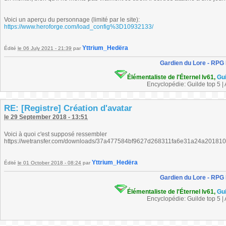
Voici un aperçu du personnage (limité par le site):
https://www.heroforge.com/load_config%3D10932133/
Yttrium_Hedëra
Édité
le 06 July 2021 - 21:39
par
Gardien du Lore - RPG
Élémentaliste de l'Éternel lv61,
Gu
Encyclopédie: Guilde top 5 |
RE: [Registre] Création d'avatar
le 29 September 2018 - 13:51
Voici à quoi c'est supposé ressembler
https://wetransfer.com/downloads/37a477584bf9627d268311fa6e31a24a20181
Yttrium_Hedëra
Édité
le 01 October 2018 - 08:24
par
Gardien du Lore - RPG
Élémentaliste de l'Éternel lv61,
Gu
Encyclopédie: Guilde top 5 |