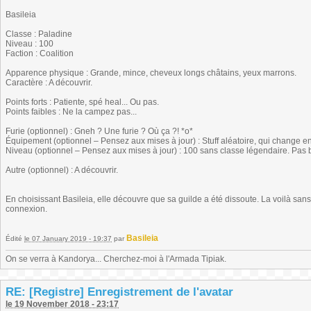
Basileia
Classe : Paladine
Niveau : 100
Faction : Coalition
Apparence physique : Grande, mince, cheveux longs châtains, yeux marrons.
Caractère : A découvrir.
Points forts : Patiente, spé heal... Ou pas.
Points faibles : Ne la campez pas...
Furie (optionnel) : Gneh ? Une furie ? Où ça ?! *o*
Équipement (optionnel – Pensez aux mises à jour) : Stuff aléatoire, qui change 
Niveau (optionnel – Pensez aux mises à jour) : 100 sans classe légendaire. Pas 
Autre (optionnel) : A découvrir.
En choisissant Basileia, elle découvre que sa guilde a été dissoute. La voilà sans 
connexion.
Basileia
Édité
le 07 January 2019 - 19:37
par
On se verra à Kandorya... Cherchez-moi à l'Armada Tipiak.
RE: [Registre] Enregistrement de l'avatar
le 19 November 2018 - 23:17