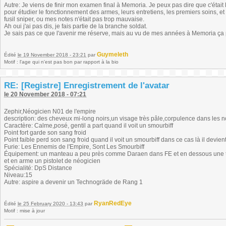
Autre: Je viens de finir mon examen final à Memoria. Je peux pas dire que c'était la
pour étudier le fonctionnement des armes, leurs entretiens, les premiers soins, et
fusil sniper, ou mes notes n'était pas trop mauvaise.
Ah oui j'ai pas dis, je fais partie de la branche soldat.
Je sais pas ce que l'avenir me réserve, mais au vu de mes années à Memoria ça p
Guymeleth
Édité
le 19 November 2018 - 23:21
par
Motif : l'age qui n'est pas bon par rapport à la bio
RE: [Registre] Enregistrement de l'avatar
le 20 November 2018 - 07:21
Zephir,Néogicien N01 de l'empire
description: des cheveux mi-long noirs,un visage très pâle,corpulence dans les 
Caractère: Calme,posé, gentil a part quand il voit un smourbiff
Point fort garde son sang froid
Point faible perd son sang froid quand il voit un smourbiff dans ce cas là il devient 
Furie: Les Ennemis de l'Empire, Sont Les Smourbiff
Équipement: un manteau a peu près comme Daraen dans FE et en dessous une 
et en arme un pistolet de néogicien
Spécialité: DpS Distance
Niveau:15
Autre: aspire a devenir un Technogräde de Rang 1
RyanRedEye
Édité
le 25 February 2020 - 13:43
par
Motif : mise à jour