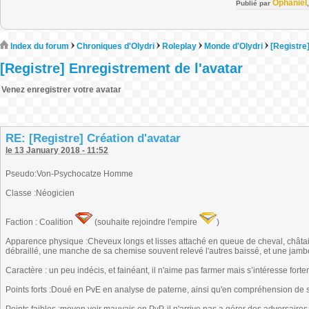
Ophaniel
Publié par
Index du forum
Chroniques d'Olydri
Roleplay
Monde d'Olydri
[Registre
[Registre] Enregistrement de l'avatar
Venez enregistrer votre avatar
RE: [Registre] Création d'avatar
le 13 January 2018 - 11:52
Pseudo:Von-Psychocatze Homme
Classe :Néogicien
Faction : Coalition
(souhaite rejoindre l'empire
)
Apparence physique :Cheveux longs et lisses attaché en queue de cheval, châtain
débraillé, une manche de sa chemise souvent relevé l'autres baissé, et une jambe
Caractère : un peu indécis, et fainéant, il n'aime pas farmer mais s’intéresse forte
Points forts :Doué en PvE en analyse de paterne, ainsi qu'en compréhension de scé