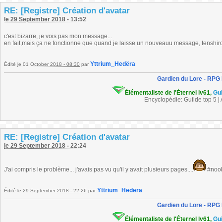
RE: [Registre] Création d'avatar
le 29 September 2018 - 13:52
c'est bizarre, je vois pas mon message...
en fait,mais ça ne fonctionne que quand je laisse un nouveauu message, tenshirock
Yttrium_Hedëra
Édité
le 01 October 2018 - 08:30
par
Gardien du Lore - RPG
Élémentaliste de l'Éternel lv61,
Gu
Encyclopédie: Guilde top 5 |
RE: [Registre] Création d'avatar
le 29 September 2018 - 22:24
J'ai compris le problème... j'avais pas vu qu'il y avait plusieurs pages....
#noo
Yttrium_Hedëra
Édité
le 29 September 2018 - 22:26
par
Gardien du Lore - RPG
Élémentaliste de l'Éternel lv61,
Gu