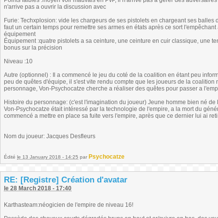
Points faibles :moyen voir mauvais en PvP, il n'arrive pas a gérer des adversaires 
n'arrive pas a ouvrir la discussion avec
Furie: Techxplosion: vide les chargeurs de ses pistolets en chargeant ses balles 
faut un certain temps pour remettre ses armes en états après ce sort l'empêchant 
équipement
Équipement :quatre pistolets a sa ceinture, une ceinture en cuir classique, une t
bonus sur la précision
Niveau :10
Autre (optionnel) : Il a commencé le jeu du coté de la coalition en étant peu inform
peu de quêtes d'équipe, il s'est vite rendu compte que les joueurs de la coalition
personnage, Von-Psychocatze cherche a réaliser des quêtes pour passer a l'emp
Histoire du personnage: (c'est l'imagination du joueur) Jeune homme bien né de la
Von-Psychocatze était intéressé par la technologie de l'empire, a la mort du généra
commencé a mettre en place sa fuite vers l'empire, après que ce dernier lui ai retir
Nom du joueur: Jacques Desfleurs
Psychocatze
Édité
le 13 January 2018 - 14:25
par
RE: [Registre] Création d'avatar
le 28 March 2018 - 17:40
Karthasteam:néogicien de l'empire de niveau 16!