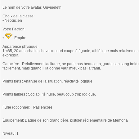
Le nom de votre avatar: Guymeleth
Choix de la classe:
• Néogicien
Votre Faction:
•
: Empire
Apparence physique :
1m85; 20 ans, chatin, cheveux court coupe élégante, athlétique mais relativement
expressif.
Caractère : Relativement taciturne, ne parle pas beaucoup, garde son sang froi
facilement, mais quand il la donne vaut mieux pas la trahir.
Points forts : Analyse de la situation, réactivité logique
Points faibles : Sociabilité nulle, beaucoup trop logique.
Furie (optionnel) : Pas encore
Équipement: Dague de son grand père, pistolet réglementaire de Memoria
Niveau: 1