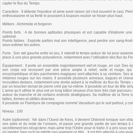
capter le flux du Temps.
Caractère : Il déteste l'injustice et aime avoir raison (et c'est souvent le cas). 
enthousiasme et sa fierté le poussent à toujours vouloir se hisser plus haut.
Métiers : Alchimiste et forgeron
Points forts : A de bonnes aptitudes physiques et est capable d'élaborer un
optimisé.
Points faibles : Exploite parfois mal son intelligence, peut perdre son sang-froi
sous-estimer les autres.
Furie : Son œil gauche entre en jeu, il ralentit le temps autour de lui pour assene
place à une plus grande polyvalence, notamment avec l’utilisation des flux du Feu
Équipement : Il porte un ensemble majoritairement vert et rouge, en cuir. Des ép
son corps est recouvert par une pièce ample à relief, verte et rouge, qu
encyclopédique et des parchemins magiques sont attachés à sa ceinture. Ses av
mitaines rouges sur les mains. Il possède plusieurs anneaux, bagues et chev
incrustées dedans, notamment une dorée aidant à la maîtrise du flux du Temps, et
par un bouclier dorsal de pierre créé par lui-même. Il possède un tour de tête si
L’arme qu’il utilise le plus est un long bâton sinueux d'un bois très clair parcou
autour du manche et de certains endroits stratégiques. Sa maîtrise de la Terre
tailles, formes et utilités diverses.
Il possède un Flamilynx de compagnie nommé Vanadium qui le suit partout, y co
Niveau : 100
Autre (optionnel) : Né dans l’Ouest de Keos, il devient Ordonné lorsque son villa
son astre et du reste de l’univers, et passe une grande partie de son temps à l’é
secrètement les néogiciens mais aime trop l'Ordre pour le trahir. Il a pris sous 
un mentor, bien qu'il ne mérite pas vraiment ce titre... Il est très attaché à une