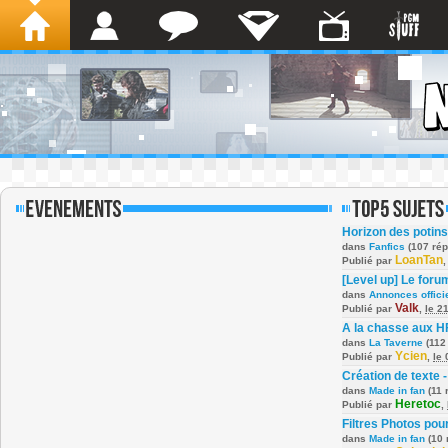
Horizon des potins
dans
Fanfics
(107 ré
LoanTan
Publié par
[Level up] Le foru
dans
Annonces offici
Valk
Publié par
,
le 2
A la chasse aux H
dans
La Taverne
(112
Ycien
Publié par
,
le
Création de texte -
dans
Made in fan
(11 
Heretoc
Publié par
,
Filtres Photos po
dans
Made in fan
(10 