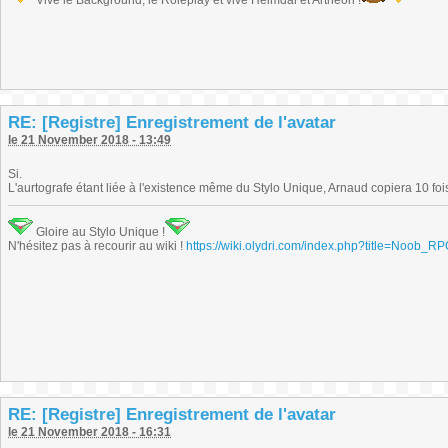
Vive le Background, le Roleplay et vive Heimdal et Arthéon !
RE: [Registre] Enregistrement de l'avatar
le 21 November 2018 - 13:49
Si.
L'aurtografe étant liée à l'existence même du Stylo Unique, Arnaud copiera 10 fois
Gloire au Stylo Unique !
N'hésitez pas à recourir au wiki !
https://wiki.olydri.com/index.php?title=Noob_R
RE: [Registre] Enregistrement de l'avatar
le 21 November 2018 - 16:31