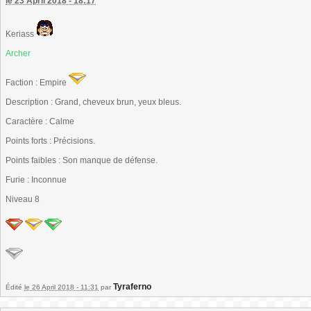
le 23 April 2018 - 18:17
Keriass
Archer
Faction : Empire
Description : Grand, cheveux brun, yeux bleus.
Caractère : Calme
Points forts : Précisions.
Points faibles : Son manque de défense.
Furie : Inconnue
Niveau 8
Tyraferno
Édité
le 26 April 2018 - 11:31
par