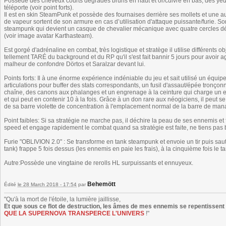
Possède des cheveux courts dégradés bruns en haut et or/cuivre en bas, des yeux
téléporte (voir point forts).
Il est en skin SteamPunk et possède des fournaises derrière ses mollets et une a
de vapeur sortent de son armure en cas d’utilisation d'attaque puissante/furie. 
steampunk qui devient un casque de chevalier mécanique avec quatre cercles d
(voir image avatar Karthasteam).
Est gorgé d'adrénaline en combat, très logistique et stratège il utilise différents obj
tellement TARÉ du background et du RP qu'il s'est fait bannir 5 jours pour avoir 
malheur de confondre Dörtos et Saralzar devant lui.
Points forts: Il à une énorme expérience indéniable du jeu et sait utilisé un éq
articulations pour buffer des stats correspondants, un fusil d'assaut/épée tronço
chaîne, des canons aux phalanges et un engrenage à la ceinture qui charge un 
et qui peut en contenir 10 à la fois. Grâce à un don rare aux néogiciens, il peut s
de sa barre violette de concentration à l'emplacement normal de la barre de mana
Point faibles: Si sa stratégie ne marche pas, il déchire la peau de ses ennemis et f
speed et engage rapidement le combat quand sa stratégie est faite, ne tiens pas
Furie "OBLIVION 2.0" : Se transforme en tank steampunk et envoie un tir puis saute
tank) frappe 5 fois dessus (les ennemis en paie les frais), à la cinquième fois le t
Autre:Possède une vingtaine de rerolls HL surpuissants et ennuyeux.
Behemött
Édité
le 28 March 2018 - 17:54
par
"Qu'à la mort de l'étoile, la lumière jaillisse,
Et que sous ce flot de destruction, les âmes de mes ennemis se repentissent !
QUE LA SUPERNOVA TRANSPERCE L'UNIVERS
!"