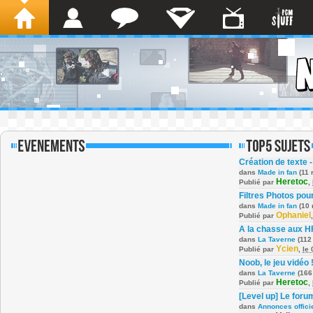
Création de texte -
dans
Made in fan
(11 
Heretoc
Publié par
,
Filtres Photos po
dans
Made in fan
(10 
Ophaniel
Publié par
A la chasse aux H
dans
La Taverne
(112
Ycien
Publié par
,
le
Noob, le jeu vidéo 
dans
La Taverne
(166
Heretoc
Publié par
,
[Level up] Le foru
dans
Annonces offici