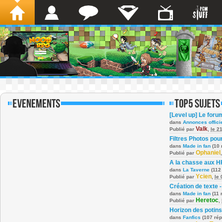
[Level up] Le foru
dans
Annonces offici
Valk
Publié par
,
le 2
Filtres Photos po
dans
Made in fan
(10 
Ophaniel
Publié par
A la chasse aux H
dans
La Taverne
(112
Ycien
Publié par
,
le
Création de texte -
dans
Made in fan
(11 
Heretoc
Publié par
,
Horizon des potins
dans
Fanfics
(107 ré