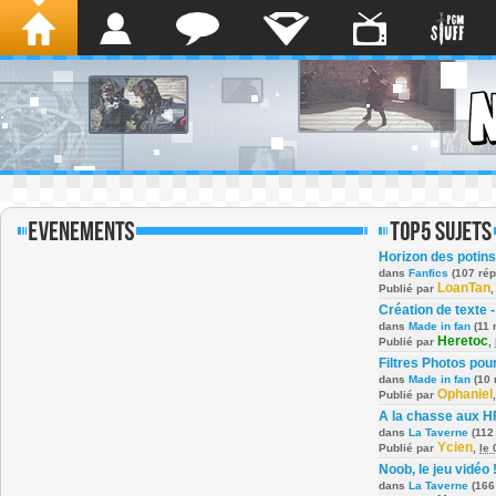
Horizon des potins
dans
Fanfics
(107 ré
LoanTan
Publié par
Création de texte -
dans
Made in fan
(11 
Heretoc
Publié par
,
Filtres Photos po
dans
Made in fan
(10 
Ophaniel
Publié par
A la chasse aux H
dans
La Taverne
(112
Ycien
Publié par
,
le
Noob, le jeu vidéo 
dans
La Taverne
(166