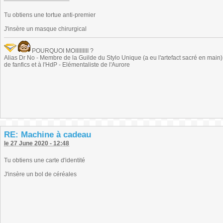
Tu obtiens une tortue anti-premier
J'insère un masque chirurgical
POURQUOI MOIIIIIIIII ?
Alias Dr No - Membre de la Guilde du Stylo Unique (a eu l'artefact sacré en main) -
de fanfics et à l'HdP - Elémentaliste de l'Aurore
RE: Machine à cadeau
le 27 June 2020 - 12:48
Tu obtiens une carte d'identité
J'insère un bol de céréales