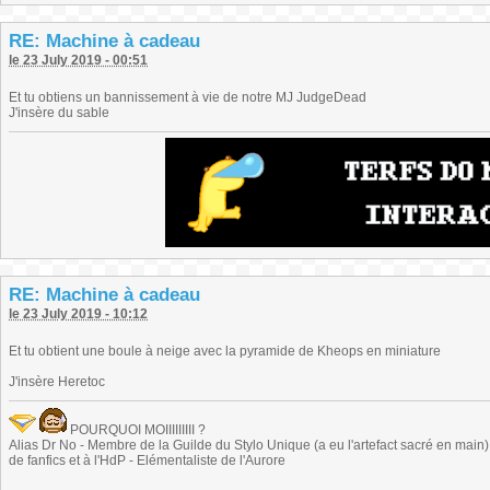
RE: Machine à cadeau
le 23 July 2019 - 00:51
Et tu obtiens un bannissement à vie de notre MJ JudgeDead
J'insère du sable
RE: Machine à cadeau
le 23 July 2019 - 10:12
Et tu obtient une boule à neige avec la pyramide de Kheops en miniature
J'insère Heretoc
POURQUOI MOIIIIIIIII ?
Alias Dr No - Membre de la Guilde du Stylo Unique (a eu l'artefact sacré en main) -
de fanfics et à l'HdP - Elémentaliste de l'Aurore