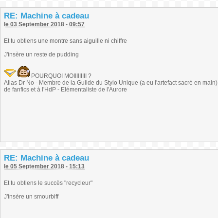
RE: Machine à cadeau
le 03 September 2018 - 09:57
Et tu obtiens une montre sans aiguille ni chiffre
J'insère un reste de pudding
POURQUOI MOIIIIIIIII ?
Alias Dr No - Membre de la Guilde du Stylo Unique (a eu l'artefact sacré en main) -
de fanfics et à l'HdP - Elémentaliste de l'Aurore
RE: Machine à cadeau
le 05 September 2018 - 15:13
Et tu obtiens le succès "recycleur"
J'insère un smourbiff