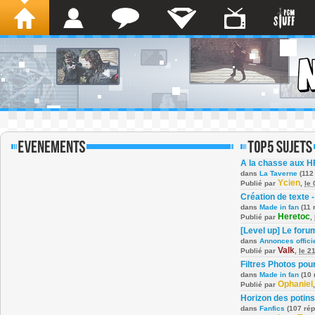
A la chasse aux H
dans
La Taverne
(112
Ycien
Publié par
,
le
Création de texte -
dans
Made in fan
(11 
Heretoc
Publié par
,
[Level up] Le foru
dans
Annonces offici
Valk
Publié par
,
le 2
Filtres Photos po
dans
Made in fan
(10 
Ophaniel
Publié par
Horizon des potins
dans
Fanfics
(107 ré