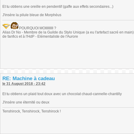
Et tu obtiens une oreille en pendentif (gaffe aux effets secondaires...)
J'insère la pilule bleue de Morphéus
POURQUOI MOIIIIIIIII ?
Alias Dr No - Membre de la Guilde du Stylo Unique (a eu l'artefact sacré en main) -
de fanfics et à l'HdP - Elémentaliste de l'Aurore
RE: Machine à cadeau
le 31 August 2018 - 23:42
Et tu obtiens un plaid tout doux avec un chocolat chaud-cannelle-chantilly
J'insère une éternité ou deux
Tenshirock, Tenshirock, Tenshirock !