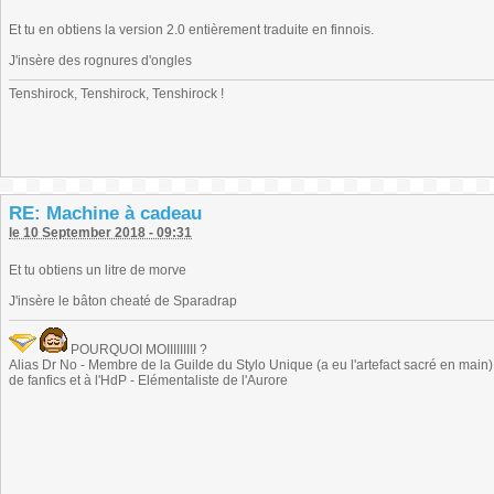
Et tu en obtiens la version 2.0 entièrement traduite en finnois.
J'insère des rognures d'ongles
Tenshirock, Tenshirock, Tenshirock !
RE: Machine à cadeau
le 10 September 2018 - 09:31
Et tu obtiens un litre de morve
J'insère le bâton cheaté de Sparadrap
POURQUOI MOIIIIIIIII ?
Alias Dr No - Membre de la Guilde du Stylo Unique (a eu l'artefact sacré en main) -
de fanfics et à l'HdP - Elémentaliste de l'Aurore