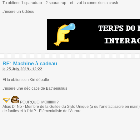
Tu obtiens 1 sparadrap... 2 sparadrap... et... zut ta connexion a crash...
J'insère un kidibou
RE: Machine à cadeau
le 25 July 2019 - 12:22
Et tu obtiens un Kiri déballé
J'insère une dédicace de Bathémulius
POURQUOI MOIIIIIIIII ?
Alias Dr No - Membre de la Guilde du Stylo Unique (a eu l'artefact sacré en main) -
de fanfics et à l'HdP - Elémentaliste de l'Aurore