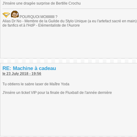
J'insère une dragée surprise de Bertille Crochu
POURQUOI MOIIIIIIIII ?
Alias Dr No - Membre de la Guilde du Stylo Unique (a eu l'artefact sacré en main) -
de fanfics et à l'HdP - Elémentaliste de l'Aurore
RE: Machine à cadeau
le 23 July 2018 - 19:56
Tu obtiens le sabre laser de Maître Yoda
J'insère un ticket VIP pour la finale de Fluxball de l'année dernière