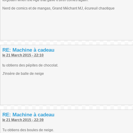
forgotten when the Age that gave it birth comes again.
Nerd de comics et de mangas, Grand Méchant MJ, écureuil chaotique
RE: Machine à cadeau
le 21 March 2015 - 22:10
tu obtiens des pépites de chocolat.
J'insère de balle de neige
RE: Machine à cadeau
le 21 March 2015 - 22:39
Tu obtiens des boules de neige.