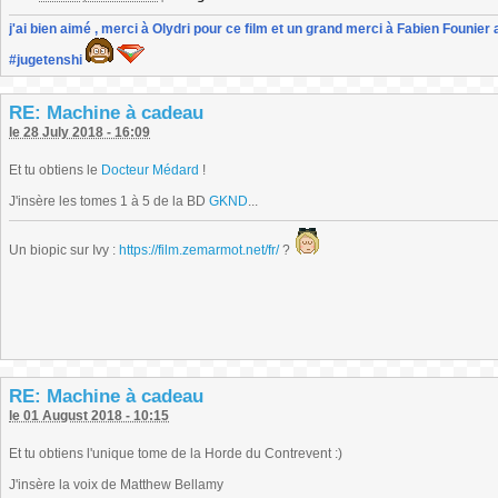
j'ai bien aimé , merci à Olydri pour ce film et un grand merci à Fabien Founier 
#jugetenshi
RE: Machine à cadeau
le 28 July 2018 - 16:09
Et tu obtiens le
Docteur Médard
!
J'insère les tomes 1 à 5 de la BD
GKND
...
Un biopic sur Ivy :
https://film.zemarmot.net/fr/
?
RE: Machine à cadeau
le 01 August 2018 - 10:15
Et tu obtiens l'unique tome de la Horde du Contrevent :)
J'insère la voix de Matthew Bellamy