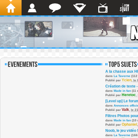
A la chasse aux H
dans
La Taverne
(112
Ycien
Publié par
,
le
Création de texte -
dans
Made in fan
(11 
Heretoc
Publié par
,
[Level up] Le foru
dans
Annonces offici
Valk
Publié par
,
le 2
Filtres Photos po
dans
Made in fan
(10 
Ophaniel
Publié par
Noob, le jeu vidéo 
dans
La Taverne
(166