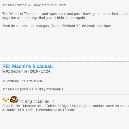
J'insère Ratchet & Clank premier du nom.
The Wheel of Time turns, and Ages come and pass, leaving memories that become
forgotten when the Age that gave it birth comes again.
Nerd de comics et de mangas, Grand Méchant MJ, écureuil chaotique
RE: Machine à cadeau
le 01 September 2016 - 17:24
Tu obtiens une erreur 404
J'insère un porte clé Mickey machouillé
POURQUOI MOIIIIIIIII ?
Alias Dr No - Membre de la Guilde du Stylo Unique (a eu l'artefact sacré en main) -
de fanfics et à l'HdP - Elémentaliste de l'Aurore