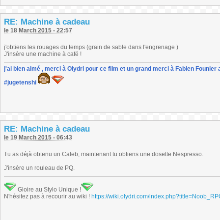
RE: Machine à cadeau
le 18 March 2015 - 22:57
j'obtiens les rouages du temps (grain de sable dans l'engrenage )
J'insère une machine à café !
j'ai bien aimé , merci à Olydri pour ce film et un grand merci à Fabien Founier 
#jugetenshi
RE: Machine à cadeau
le 19 March 2015 - 06:43
Tu as déjà obtenu un Caleb, maintenant tu obtiens une dosette Nespresso.
J'insère un rouleau de PQ.
Gloire au Stylo Unique !
N'hésitez pas à recourir au wiki !
https://wiki.olydri.com/index.php?title=Noob_R