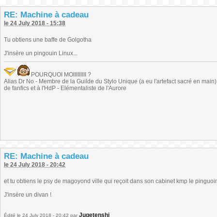
RE: Machine à cadeau
le 24 July 2018 - 15:38
Tu obtiens une baffe de Golgotha
J'insère un pingouin Linux...
POURQUOI MOIIIIIIIII ?
Alias Dr No - Membre de la Guilde du Stylo Unique (a eu l'artefact sacré en main) -
de fanfics et à l'HdP - Elémentaliste de l'Aurore
RE: Machine à cadeau
le 24 July 2018 - 20:42
et tu obtiens le psy de magoyond ville qui reçoit dans son cabinet kmp le pinguoi
J'insère un divan !
Jugetenshi
Édité
le 24 July 2018 - 20:42
par