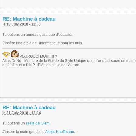
RE: Machine à cadeau
le 18 July 2018 - 11:30
Tu obtiens un anneau gastrique d'occasion
J'insère une bible de l'informatique pour les nuls
POURQUOI MOIIIIIIIII ?
Alias Dr No - Membre de la Guilde du Stylo Unique (a eu l'artefact sacré en main) -
de fanfics et à l'HdP - Elémentaliste de l'Aurore
RE: Machine à cadeau
le 21 July 2018 - 12:14
Tu obtiens un
zeste de Clem
!
J'insère la main gauche d'
Alexis Kauffmann
...