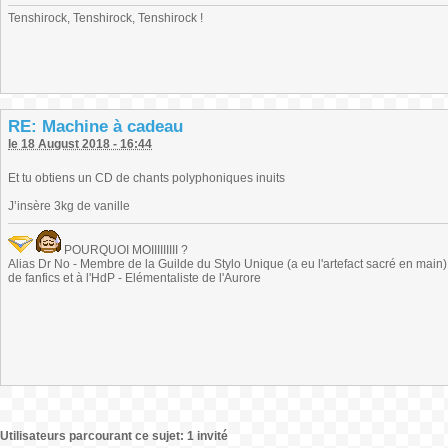
Tenshirock, Tenshirock, Tenshirock !
RE: Machine à cadeau
le 18 August 2018 - 16:44
Et tu obtiens un CD de chants polyphoniques inuits
J’insère 3kg de vanille
POURQUOI MOIIIIIIIII ?
Alias Dr No - Membre de la Guilde du Stylo Unique (a eu l'artefact sacré en main) -
de fanfics et à l'HdP - Elémentaliste de l'Aurore
Utilisateurs parcourant ce sujet: 1 invité