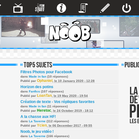
Filtres Photos pour Facebook
dans
Made in fan
(10 réponses)
Ophaniel
Publié par
,
le 10 January 2020 - 12:28
Horizon des potins
dans
Fanfics
(107 réponses)
LoanTan
Publié par
,
le 19 May 2020 - 19:54
Création de texte - Vos répliques favorites
dans
Made in fan
(11 réponses)
Heretoc
Publié par
,
le 24 October 2019 - 18:12
A la chasse aux HF!
dans
La Taverne
(112 réponses)
Ycien
Publié par
,
le 06 December 2017 - 09:55
Noob, le jeu vidéo !
dans
La Taverne
(166 réponses)