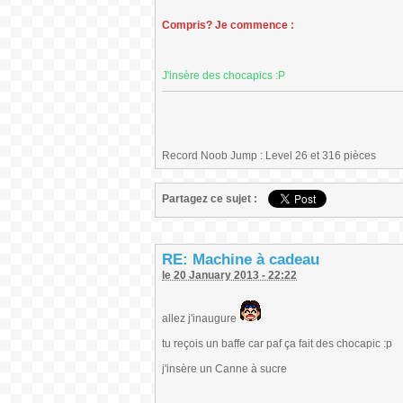
Compris? Je commence :
J'insère des chocapics :P
Record Noob Jump : Level 26 et 316 pièces
Partagez ce sujet :
RE: Machine à cadeau
le 20 January 2013 - 22:22
allez j'inaugure
tu reçois un baffe car paf ça fait des chocapic :p
j'insère un Canne à sucre