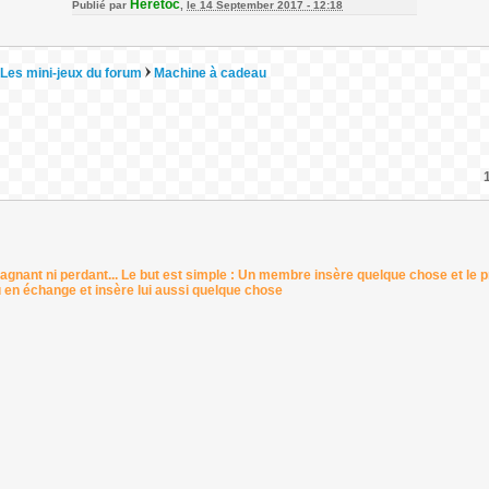
Heretoc
Publié par
,
le 14 September 2017 - 12:18
Les mini-jeux du forum
Machine à cadeau
gagnant ni perdant... Le but est simple : Un membre insère quelque chose et le 
 en échange et insère lui aussi quelque chose