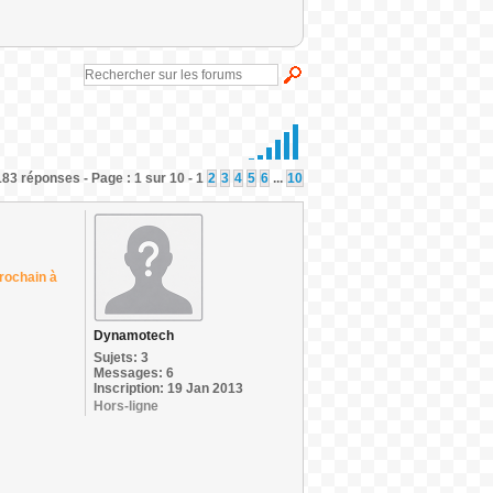
183 réponses - Page : 1 sur 10 - 1
2
3
4
5
6
...
10
prochain à
Dynamotech
Sujets: 3
Messages: 6
Inscription: 19 Jan 2013
Hors-ligne