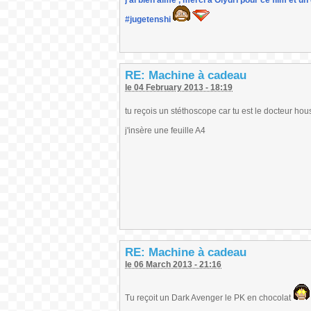
j'ai bien aimé , merci à Olydri pour ce film et 
#jugetenshi
RE: Machine à cadeau
le 04 February 2013 - 18:19
tu reçois un stéthoscope car tu est le docteur hou
j'insère une feuille A4
RE: Machine à cadeau
le 06 March 2013 - 21:16
Tu reçoit un Dark Avenger le PK en chocolat