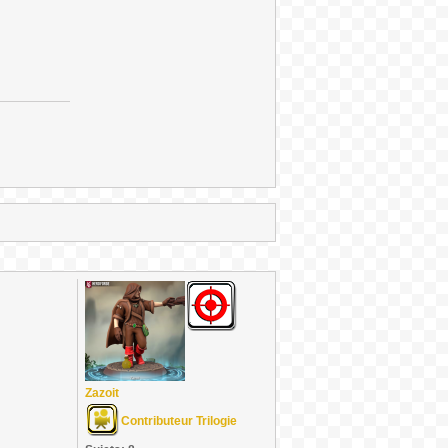
Zazoit
Contributeur Trilogie