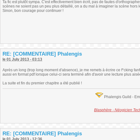
Ta fic est plutôt sympa. C'est effectivement bien écrit, pas de fautes d'orthograph
scènes ne soient pas un peu plus détaillé, on a du mal à imaginer la scène hors 
Sinon, bon courage pour continuer !
RE: [COMMENTAIRE] Phalengis
le 01 July 2013 - 03:13
Après un long (trop long moment d'absence), je me remets à écrire ce f*cking fanfic'
aussi en format pdf lorsque celui-ci sera terminé afin d'avoir une lecture plus aisée
La suite et fin du premier chapitre a été publié !
Phalengis Guild - E
Blasphère - Néogicien Te
RE: [COMMENTAIRE] Phalengis
le 01 July 2013 - 12:36