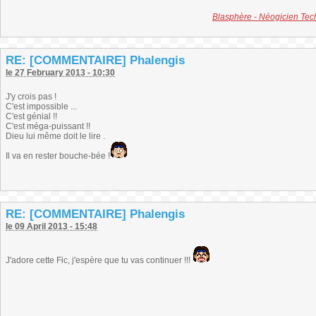
Blasphère - Néogicien Te
RE: [COMMENTAIRE] Phalengis
le 27 February 2013 - 10:30
J'y crois pas !
C'est impossible ...
C'est génial !!
C'est méga-puissant !!
Dieu lui même doit le lire .
Il va en rester bouche-bée !
RE: [COMMENTAIRE] Phalengis
le 09 April 2013 - 15:48
J'adore cette Fic, j'espère que tu vas continuer !!!