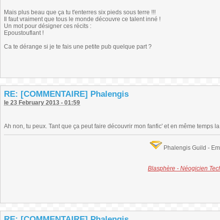
Mais plus beau que ça tu t'enterres six pieds sous terre !!!
Il faut vraiment que tous le monde découvre ce talent inné !
Un mot pour désigner ces récits :
Epoustouflant !
Ca te dérange si je te fais une petite pub quelque part ?
RE: [COMMENTAIRE] Phalengis
le 23 February 2013 - 01:59
Ah non, tu peux. Tant que ça peut faire découvrir mon fanfic' et en même temps la
Phalengis Guild - E
Blasphère - Néogicien Te
RE: [COMMENTAIRE] Phalengis