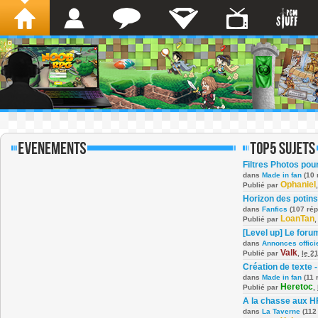
Filtres Photos po
dans
Made in fan
(10 
Ophaniel
Publié par
Horizon des potins
dans
Fanfics
(107 ré
LoanTan
Publié par
[Level up] Le foru
dans
Annonces offici
Valk
Publié par
,
le 2
Création de texte -
dans
Made in fan
(11 
Heretoc
Publié par
,
A la chasse aux H
dans
La Taverne
(112