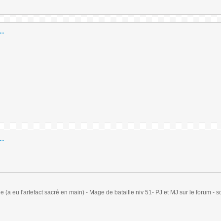
..
..
(a eu l'artefact sacré en main) - Mage de bataille niv 51- PJ et MJ sur le forum - sc