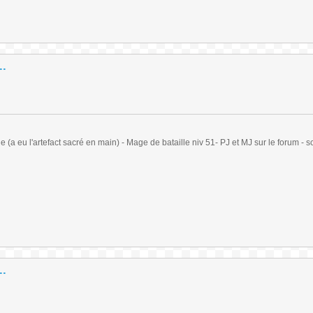
..
(a eu l'artefact sacré en main) - Mage de bataille niv 51- PJ et MJ sur le forum - sc
..