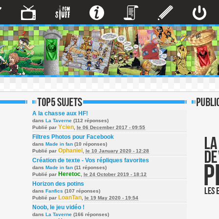
A la chasse aux HF!
dans
La Taverne
(112 réponses)
Ycien
Publié par
,
le 06 December 2017 - 09:55
Filtres Photos pour Facebook
dans
Made in fan
(10 réponses)
Ophaniel
Publié par
,
le 10 January 2020 - 12:28
Création de texte - Vos répliques favorites
dans
Made in fan
(11 réponses)
Heretoc
Publié par
,
le 24 October 2019 - 18:12
Horizon des potins
dans
Fanfics
(107 réponses)
LoanTan
Publié par
,
le 19 May 2020 - 19:54
Noob, le jeu vidéo !
dans
La Taverne
(166 réponses)