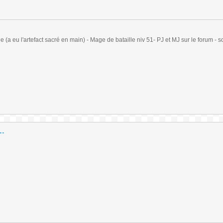
(a eu l'artefact sacré en main) - Mage de bataille niv 51- PJ et MJ sur le forum - sc
..