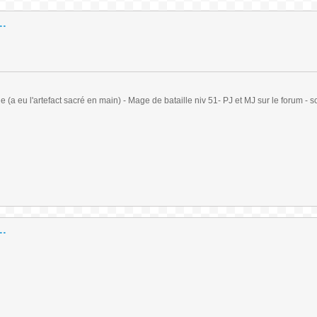
..
(a eu l'artefact sacré en main) - Mage de bataille niv 51- PJ et MJ sur le forum - sc
..