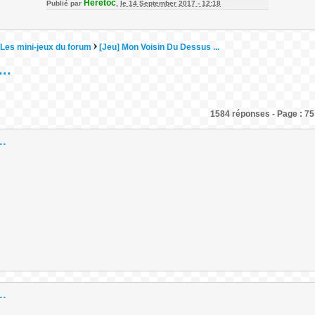
Heretoc
Publié par
,
le 14 September 2017 - 12:18
Les mini-jeux du forum
[Jeu] Mon Voisin Du Dessus ...
..
1584 réponses - Page : 75
..
..