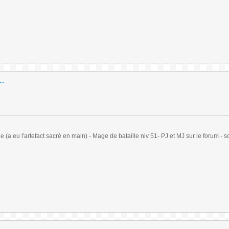
..
(a eu l'artefact sacré en main) - Mage de bataille niv 51- PJ et MJ sur le forum - sc