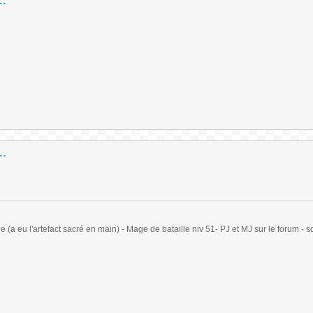
..
..
(a eu l'artefact sacré en main) - Mage de bataille niv 51- PJ et MJ sur le forum - sc