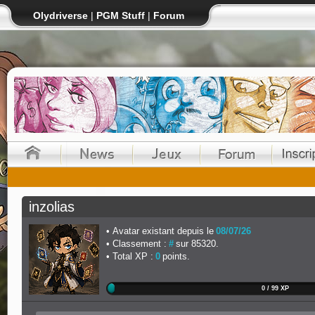
Olydriverse
|
PGM Stuff
|
Forum
inzolias
Avatar existant depuis le
08/07/26
Classement :
#
sur 85320.
Total XP :
0
points.
0 / 99 XP