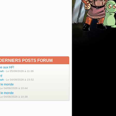
DERNIERS POSTS FORUM
se aux HF!
raft
- Le 05/08/2026 à 11:36
hf
raft
- Le 04/08/2026 à 15:52
t le monde
 Le 04/08/2026 à 10:44
t le monde
 Le 04/08/2026 à 10:38