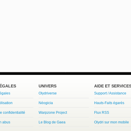
LÉGALES
UNIVERS
AIDE ET SERVICE
légales
Olydriverse
Support / Assistance
ilisation
Néogicia
Hauts-Faits égarés
e confidentialité
Warpzone Project
Flux RSS
un abus
Le Blog de Gaea
Olydri sur mon mobile