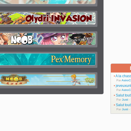
•
A la chas
Par
AstroC
•
jeveuxun
Par
AstroC
•
Salut tou
Par
Justi
-
•
Salut tou
Par
Justi
-