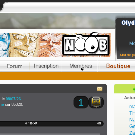
Mo
Mot de p
Actu
 le
08/07/26
1
me
sur 85320.
ma
T
Na
0 / 99 XP
0%
Ge
Z