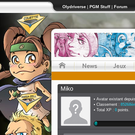
Olydriverse
|
PGM Stuff
|
Forum
Miko
Avatar existant depuis
Classement :
85268è
Total XP :
0
points.