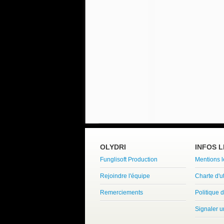
OLYDRI
INFOS 
Funglisoft Production
Mentions 
Rejoindre l'équipe
Charte d'ut
Remerciements
Politique d
Signaler 