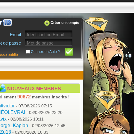
Créer un compte
Email
t de passe
Connexion Auto ?
asse oublié
NOUVEAUX MEMBRES
90672
ellement
membres inscrits !
ttvictor
- 07/08/2026 07:15
HÉOLEVRAI
- 03/08/2026 23:20
vix
- 02/08/2026 19:11
orge_Kaplan
- 02/08/2026 12:45
aZu13
- 02/08/2026 10:33