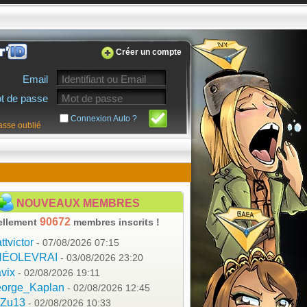
Créer un compte
Email
t de passe
Connexion Auto ?
asse oublié
NOUVEAUX MEMBRES
90672
ellement
membres inscrits !
ttvictor
- 07/08/2026 07:15
HÉOLEVRAI
- 03/08/2026 23:20
vix
- 02/08/2026 19:11
orge_Kaplan
- 02/08/2026 12:45
aZu13
- 02/08/2026 10:33