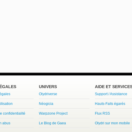
LÉGALES
UNIVERS
AIDE ET SERVICE
légales
Olydriverse
Support / Assistance
ilisation
Néogicia
Hauts-Faits égarés
e confidentialité
Warpzone Project
Flux RSS
un abus
Le Blog de Gaea
Olydri sur mon mobile