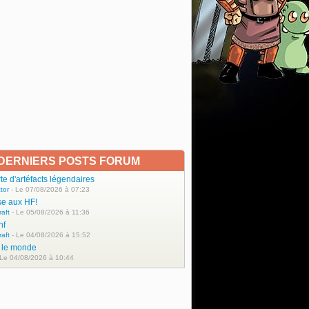
DERNIERS POSTS FORUM
e d'artéfacts légendaires
tor
- Le 07/08/2026 à 07:23
se aux HF!
raft
- Le 05/08/2026 à 11:36
hf
raft
- Le 04/08/2026 à 15:52
t le monde
 Le 04/08/2026 à 10:44