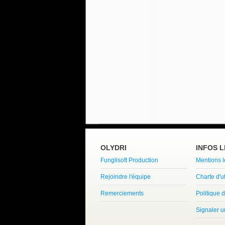
OLYDRI
INFOS 
Funglisoft Production
Mentions 
Rejoindre l'équipe
Charte d'ut
Remerciements
Politique d
Signaler 