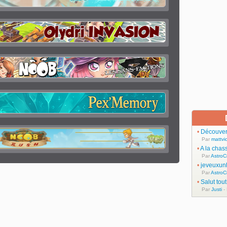
•
Découvert
Par
mattvic
•
A la chas
Par
AstroC
•
jeveuxun
Par
AstroC
•
Salut tou
Par
Justi
-