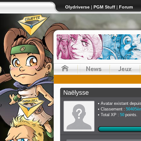
Olydriverse
|
PGM Stuff
|
Forum
Naëlysse
Avatar existant depuis
Classement :
50405è
Total XP :
50
points.