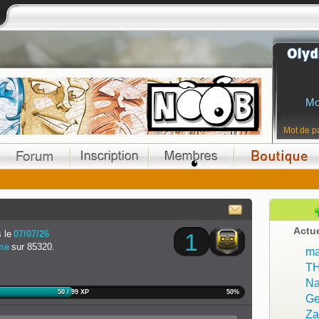
Mo
Mot de p
Actu
 le
07/07/26
1
me
sur 85320.
ma
T
Na
50 / 99 XP
50%
Ge
Z