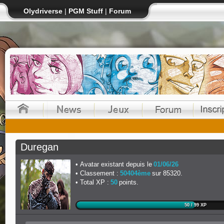
Olydriverse
|
PGM Stuff
|
Forum
Duregan
Avatar existant depuis le
01/06/26
Classement :
50404ème
sur 85320.
Total XP :
50
points.
50 / 99 XP