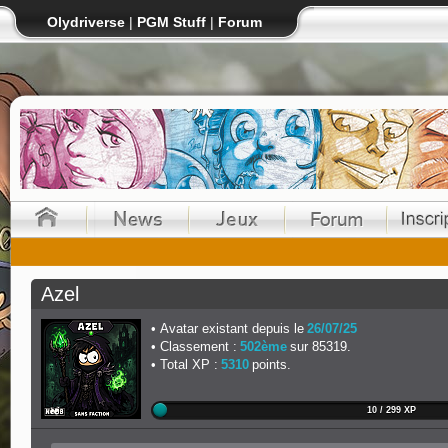
Olydriverse
|
PGM Stuff
|
Forum
Azel
Avatar existant depuis le
26/07/25
Classement :
502ème
sur 85319.
Total XP :
5310
points.
10 / 299 XP