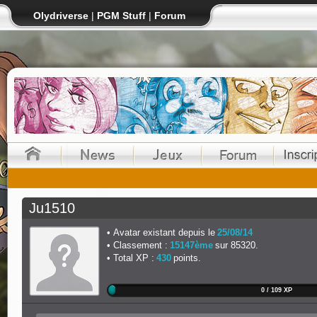
Olydriverse
|
PGM Stuff
|
Forum
Ju1510
Avatar existant depuis le
25/08/14
Classement :
15147ème
sur 85320.
Total XP :
430
points.
0 / 109 XP