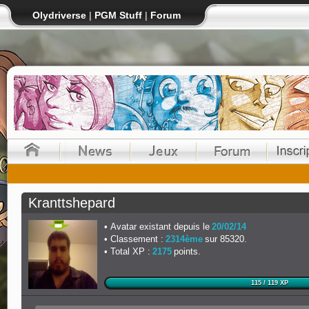
Olydriverse
|
PGM Stuff
|
Forum
Kranttshepard
Avatar existant depuis le
20/02/14
Classement :
2314ème
sur 85320.
Total XP :
2175
points.
115 / 119 XP