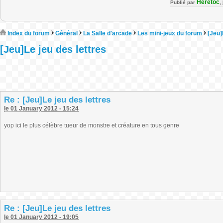
Heretoc
Publié par
,
Index du forum
Général
La Salle d'arcade
Les mini-jeux du forum
[Jeu]
[Jeu]Le jeu des lettres
Re : [Jeu]Le jeu des lettres
le 01 January 2012 - 15:24
yop ici le plus célèbre tueur de monstre et créature en tous genre
Re : [Jeu]Le jeu des lettres
le 01 January 2012 - 19:05