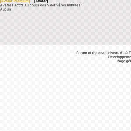
[Avatar Premium]
[Avatar]
Avatars actifs au cours des 5 dernières minutes :
Aucun
Forum of the dead, niveau 6 - © F
Développemen
Page gé