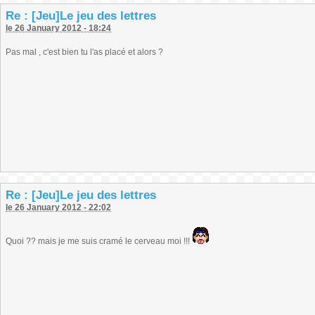
Re : [Jeu]Le jeu des lettres
le 26 January 2012 - 18:24
Pas mal , c'est bien tu l'as placé et alors ?
Re : [Jeu]Le jeu des lettres
le 26 January 2012 - 22:02
Quoi ?? mais je me suis cramé le cerveau moi !!!