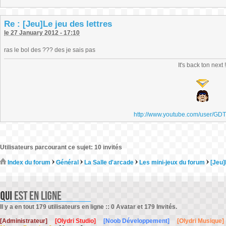
Re : [Jeu]Le jeu des lettres
le 27 January 2012 - 17:10
ras le bol des ??? des je sais pas
It's back ton next 
http://www.youtube.com/user/GD
Utilisateurs parcourant ce sujet: 10 invités
Index du forum
Général
La Salle d'arcade
Les mini-jeux du forum
[Jeu]
Il y a en tout 179 utilisateurs en ligne :: 0 Avatar et 179 Invités.
[Administrateur]
[Olydri Studio]
[Noob Développement]
[Olydri Musique]