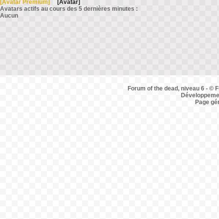
[Avatar Premium]
[Avatar]
Avatars actifs au cours des 5 dernières minutes :
Aucun
Forum of the dead, niveau 6 - © F
Développemen
Page gé