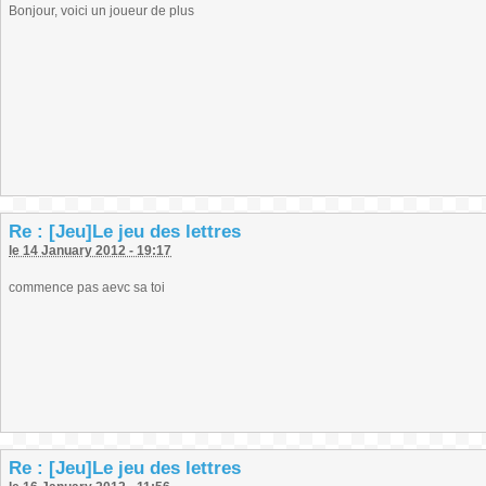
Bonjour, voici un joueur de plus
Re : [Jeu]Le jeu des lettres
le 14 January 2012 - 19:17
commence pas aevc sa toi
Re : [Jeu]Le jeu des lettres