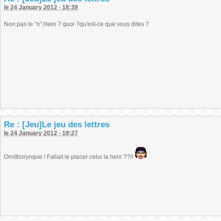
le 24 January 2012 - 18:39
Non pas le "n",Hein ? quoi ?qu'est-ce que vous dites ?
Re : [Jeu]Le jeu des lettres
le 24 January 2012 - 19:27
Ornithorynque ! Fallait le placer celui la hein ??!!