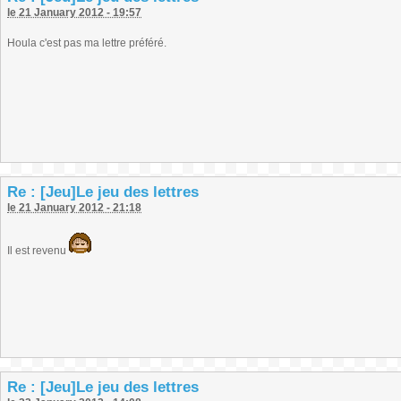
le 21 January 2012 - 19:57
Houla c'est pas ma lettre préféré.
Re : [Jeu]Le jeu des lettres
le 21 January 2012 - 21:18
Il est revenu
Re : [Jeu]Le jeu des lettres