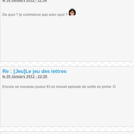
le 16 January 2012 - 11:56
De quoi ? je commence pas avec quoi ?
Re : [Jeu]Le jeu des lettres
le 20 January 2012 - 22:26
Encore un nouveau joueur Et un nouvel episode de sortie en prime :D