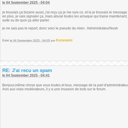
le 04 September 2025 - 04:04
je trouvais ça bizarre aussi, j'ai reçu ça je me suis co, et la je trouvais le messag
en plus, je vais signaler ça, mais abusé toutes les arnaque qui traine maintenant, q
suite su de quoi ça aller parler.
je ne sais pas le report, donc voici le pseudo du mien : AdministrateurNoah
Kozanami
Édité
le 04 September 2025 - 04:05
par
RE: J'ai recu un spam
le 04 September 2025 - 04:41
Bonjour,même chose que vous toutes et tous, message de la part d'administrateur
Avis aux vrais modérateurs, il y a une invasion de bots sur le forum.