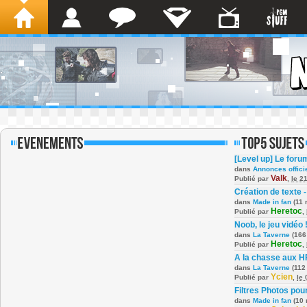
[Level up] Le foru
dans
Annonces offici
Valk
Publié par
,
le 2
Création de texte -
dans
Made in fan
(11 
Heretoc
Publié par
,
Noob, le jeu vidéo 
dans
La Taverne
(166
Heretoc
Publié par
,
A la chasse aux H
dans
La Taverne
(112
Ycien
Publié par
,
le
Filtres Photos po
dans
Made in fan
(10 