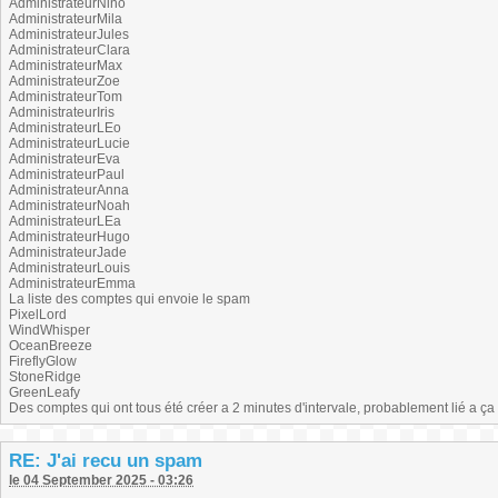
AdministrateurNino
AdministrateurMila
AdministrateurJules
AdministrateurClara
AdministrateurMax
AdministrateurZoe
AdministrateurTom
AdministrateurIris
AdministrateurLEo
AdministrateurLucie
AdministrateurEva
AdministrateurPaul
AdministrateurAnna
AdministrateurNoah
AdministrateurLEa
AdministrateurHugo
AdministrateurJade
AdministrateurLouis
AdministrateurEmma
La liste des comptes qui envoie le spam
PixelLord
WindWhisper
OceanBreeze
FireflyGlow
StoneRidge
GreenLeafy
Des comptes qui ont tous été créer a 2 minutes d'intervale, probablement lié a ça
RE: J'ai recu un spam
le 04 September 2025 - 03:26