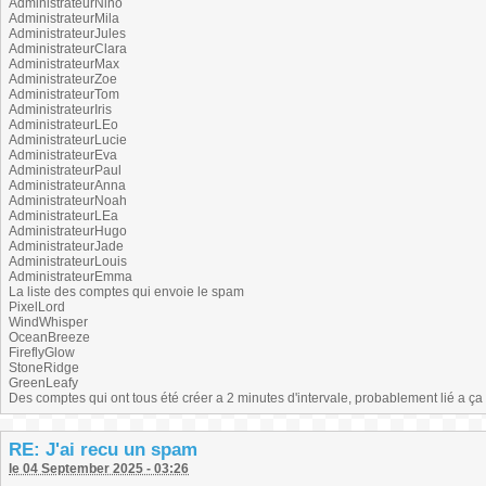
AdministrateurNino
AdministrateurMila
AdministrateurJules
AdministrateurClara
AdministrateurMax
AdministrateurZoe
AdministrateurTom
AdministrateurIris
AdministrateurLEo
AdministrateurLucie
AdministrateurEva
AdministrateurPaul
AdministrateurAnna
AdministrateurNoah
AdministrateurLEa
AdministrateurHugo
AdministrateurJade
AdministrateurLouis
AdministrateurEmma
La liste des comptes qui envoie le spam
PixelLord
WindWhisper
OceanBreeze
FireflyGlow
StoneRidge
GreenLeafy
Des comptes qui ont tous été créer a 2 minutes d'intervale, probablement lié a ça
RE: J'ai recu un spam
le 04 September 2025 - 03:26