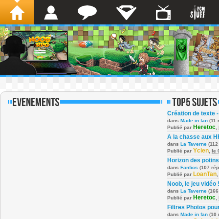
Création de texte -
dans
Made in fan
(11 
Heretoc
Publié par
,
A la chasse aux H
dans
La Taverne
(112
Ycien
Publié par
,
le
Horizon des potins
dans
Fanfics
(107 ré
LoanTan
Publié par
Noob, le jeu vidéo 
dans
La Taverne
(166
Heretoc
Publié par
,
Filtres Photos po
dans
Made in fan
(10 