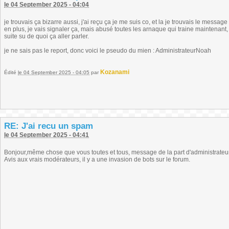
le 04 September 2025 - 04:04
je trouvais ça bizarre aussi, j'ai reçu ça je me suis co, et la je trouvais le messag
en plus, je vais signaler ça, mais abusé toutes les arnaque qui traine maintenant, q
suite su de quoi ça aller parler.
je ne sais pas le report, donc voici le pseudo du mien : AdministrateurNoah
Kozanami
Édité
le 04 September 2025 - 04:05
par
RE: J'ai recu un spam
le 04 September 2025 - 04:41
Bonjour,même chose que vous toutes et tous, message de la part d'administrateur
Avis aux vrais modérateurs, il y a une invasion de bots sur le forum.