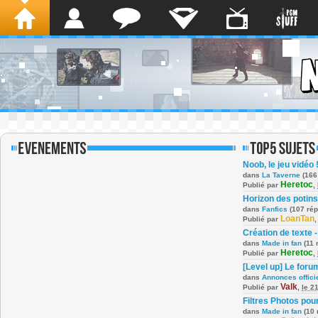
Noob, le jeu vidéo 
dans
La Taverne
(166
Heretoc
Publié par
,
Horizon des potins
dans
Fanfics
(107 ré
LoanTan
Publié par
Création de texte -
dans
Made in fan
(11 
Heretoc
Publié par
,
[Level up] Le foru
dans
Annonces offici
Valk
Publié par
,
le 2
Filtres Photos po
dans
Made in fan
(10 