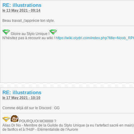
RE: illustrations
le 13 May 2021 - 09:14
Beau travail, j'apprécie ton style.
Gloire au Stylo Unique !
N'hésitez pas à recourir au wiki !
https://wiki.olydri.com/index.php?title=Noob_R
RE: illustrations
le 17 May 2021 - 10:10
Comme déjà dit sur le Discord : GG
POURQUOI MOIIIIIIIII ?
Alias Dr No - Membre de la Guilde du Stylo Unique (a eu l'artefact sacré en main) -
de fanfics et à l'HdP - Elémentaliste de l'Aurore